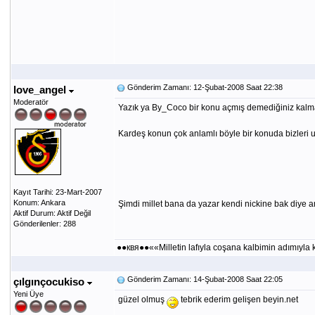
Gönderim Zamanı: 12-Şubat-2008 Saat 22:38
love_angel
Moderatör
Yazık ya By_Coco bir konu açmış demediğiniz kalma
Kardeş konun çok anlamlı böyle bir konuda bizleri
Kayıt Tarihi: 23-Mart-2007
Konum: Ankara
Şimdi millet bana da yazar kendi nickine bak diye
Aktif Durum: Aktif Değil
Gönderilenler: 288
●●квя●●««Milletin lafıyla coşana kalbimin adımıy
Gönderim Zamanı: 14-Şubat-2008 Saat 22:05
çılgınçocukiso
Yeni Üye
güzel olmuş
tebrik ederim gelişen beyin.net