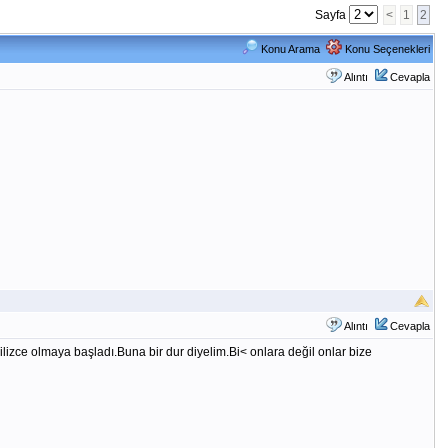
Sayfa
<
1
2
Konu Arama
Konu Seçenekleri
Alıntı
Cevapla
Alıntı
Cevapla
izce olmaya başladı.Buna bir dur diyelim.Bi< onlara değil onlar bize