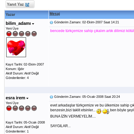
Yanıt Yaz
Mesaj
Yazar
Gönderim Zamanı: 02-Ekim-2007 Saat 14:21
bilim_adamı
Yeni Üye
bencede türkçemize sahip çıkalım artık dilimizi kötü
Kayıt Tarihi: 02-Ekim-2007
Konum: Iğdır
Aktif Durum: Aktif Değil
Gönderilenler: 4
Gönderim Zamanı: 05-Ocak-2008 Saat 20:24
esra irem
Yeni Üye
evet arkadaşlar türkçemize ve bu ülkemize sahip çık
benzesin,bizi taklit etsinler...
ben böyle şey
BUNA İZİN VERMEYELİM....
Kayıt Tarihi: 05-Ocak-2008
SAYGILAR...
Aktif Durum: Aktif Değil
Gönderilenler: 1