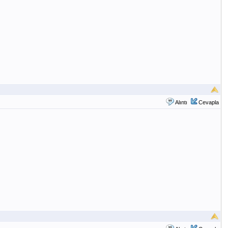
Alıntı
Cevapla