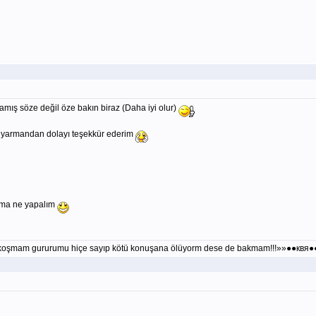
mış söze değil öze bakın biraz (Daha iyi olur)
 uyarmandan dolayı teşekkür ederim
 ama ne yapalım
la koşmam gururumu hiçe sayıp kötü konuşana ölüyorm dese de bakmam!!!»»●●квя●