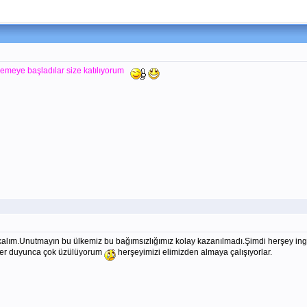
lemeye başladılar size katılıyorum
alım.Unutmayın bu ülkemiz bu bağımsızlığımız kolay kazanılmadı.Şimdi herşey ingil
ler duyunca çok üzülüyorum
herşeyimizi elimizden almaya çalışıyorlar.