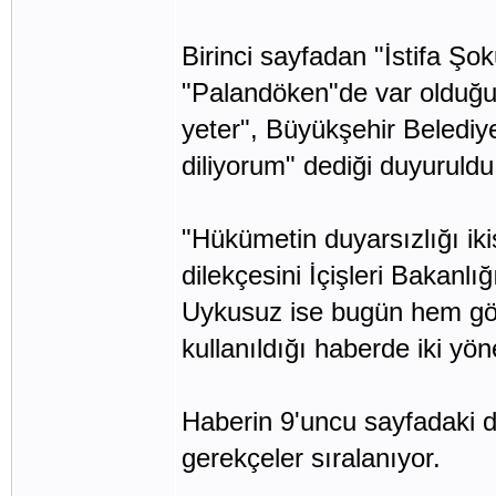
Birinci sayfadan "İstifa Şo
"Palandöken"de var olduğu b
yeter", Büyükşehir Beledi
diliyorum" dediği duyuruldu
"Hükümetin duyarsızlığı ikisi
dilekçesini İçişleri Bakanl
Uykusuz ise bugün hem göre
kullanıldığı haberde iki yöne
Haberin 9'uncu sayfadaki d
gerekçeler sıralanıyor.