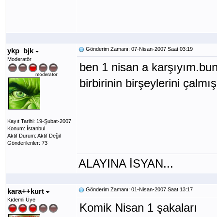
Gönderim Zamanı: 07-Nisan-2007 Saat 03:19
ykp_bjk
Moderatör
ben 1 nisan a karşıyım.bu
birbirinin birşeylerini çalm
Kayıt Tarihi: 19-Şubat-2007
Konum: İstanbul
Aktif Durum: Aktif Değil
Gönderilenler: 73
ALAYINA İSYAN...
Gönderim Zamanı: 01-Nisan-2007 Saat 13:17
kara++kurt
Kıdemli Üye
Komik Nisan 1 şakaları