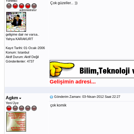
Yönetici
Çok güzeller... :))
gelişime dair ne varsa..
Yahya KARAKURT
Kayıt Tarihi: 01-Ocak-2006
Konum: Istanbul
Aktif Durum: Aktif Değil
Gönderilenler: 4737
Gelişimin adresi...
Gönderim Zamanı: 03-Nisan-2012 Saat 22:27
Agkm
Yeni Üye
çok komik