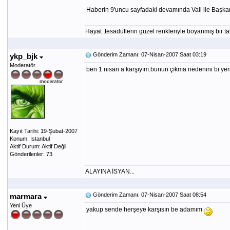
Haberin 9'uncu sayfadaki devamında Vali ile Başkanı
Hayat ,tesadüflerin güzel renkleriyle boyanmiş bir ta
Gönderim Zamanı: 07-Nisan-2007 Saat 03:19
ykp_bjk
Moderatör
ben 1 nisan a karşıyım.bunun çıkma nedenini bi yerd
Kayıt Tarihi: 19-Şubat-2007
Konum: İstanbul
Aktif Durum: Aktif Değil
Gönderilenler: 73
ALAYINA İSYAN...
Gönderim Zamanı: 07-Nisan-2007 Saat 08:54
marmara
Yeni Üye
yakup sende herşeye karşısın be adamım