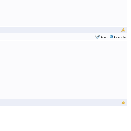
Alıntı
Cevapla