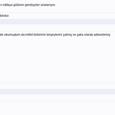
 istifaya götüren gerekçeler sıralanıyor.
blodur.
e okumuştum da:millet birbirinin birşeylerini çalmış ve şaka olarak adlandırmış.