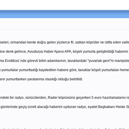
iseleri, ormandan kente doğru gelen yüzlerce fil, satılan köprüler ve istifa eden vali
üne denk gelince, Avusturya Haber Ajansı APA, köşeli yumurta geliştirildiği haberini
Enstitüsü`nde görevli bilim adamlarının, tavuklardaki "yuvarlak geni"ni manipüle ett
lı yumurtalar yumurtladığı kaydedilen habere göre, tavuklar köşeli yumurtaları hem
n yumurtlarken yaralanma olasılığı olduğu belirtildi.
deki bir radyo, sürücülerden, Rader köprüsünü geçerken 5 euro hazırlamalarını is
ram günlerinde geçiş ücreti alacağı haberini uyduran radyo, eyalet Başbakanı Heide S