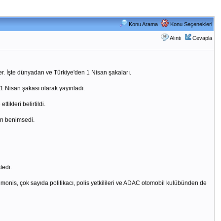
Konu Arama
Konu Seçenekleri
Alıntı
Cevapla
ler. İşte dünyadan ve Türkiye'den 1 Nisan şakaları.
 1 Nisan şakası olarak yayınladı.
ikleri belirtildi.
en benimsedi.
tedi.
imonis, çok sayıda politikacı, polis yetkilileri ve ADAC otomobil kulübünden de