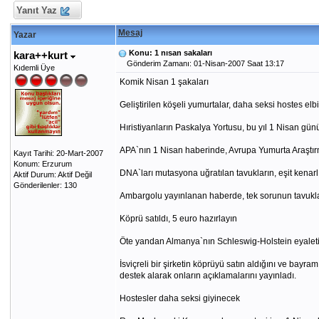
Yanıt Yaz
Mesaj
Yazar
Konu: 1 nısan sakaları
kara++kurt
Gönderim Zamanı: 01-Nisan-2007 Saat 13:17
Kıdemli Üye
Komik Nisan 1 şakaları
Geliştirilen köşeli yumurtalar, daha seksi hostes elb
Hıristiyanların Paskalya Yortusu, bu yıl 1 Nisan gün
APA`nın 1 Nisan haberinde, Avrupa Yumurta Araştırma 
Kayıt Tarihi: 20-Mart-2007
Konum: Erzurum
DNA`ları mutasyona uğratılan tavukların, eşit kenar
Aktif Durum: Aktif Değil
Gönderilenler: 130
Ambargolu yayınlanan haberde, tek sorunun tavukları
Köprü satıldı, 5 euro hazırlayın
Öte yandan Almanya`nın Schleswig-Holstein eyaletin
İsviçreli bir şirketin köprüyü satın aldığını ve bay
destek alarak onların açıklamalarını yayınladı.
Hostesler daha seksi giyinecek