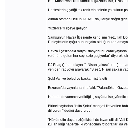
Rus Moskowski Komsomolez gazetesi ise, 1 Nisan ha
Hosteslerin giydiği tek renk elbiselerin yolcuların ps
Alman otomobil kulübü ADAC da, ileriye doğru giden 
Yüzlerce fil ilçeye geliyor
Samsun'un Havza İlçesi/nde kendisini "Fettullah Doğ
Dinleyicilerin çoğu bunun şaka olduğunu anlamayarak
Havza İlçesi'ndeki radyo istasyonunu canlı yayında 
ve önüne gelen her şeyi ezip geçiyorlar" diyerek tel
DJ Ertaş Çoban olayın "1 Nisan şakası" olduğunu anla
yeniden radyoyu arayarak, "Size 1 Nisan şakası yap
Şok! Vali ve belediye başkanı istifa etti
Erzurum'da yayınlanan haftalık "Palandöken Gazetesi
Haberin devamının verildiği iç sayfada ise, yönetici
Birinci sayfadan "İstifa Şoku" manşeti ile verilen 
diliyorum" dediği duyuruldu.
"Hükümetin duyarsızlığı ikisini de isyan ettirdi. Val
kullanıldığı haberde iki yöneticinin fotoğrafları da yer