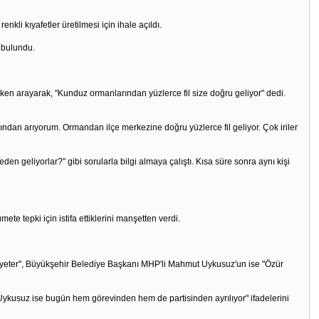
nkli kıyafetler üretilmesi için ihale açıldı.
 bulundu.
ken arayarak, "Kunduz ormanlarından yüzlerce fil size doğru geliyor" dedi.
ından arıyorum. Ormandan ilçe merkezine doğru yüzlerce fil geliyor. Çok iriler
n geliyorlar?" gibi sorularla bilgi almaya çalıştı. Kısa süre sonra aynı kişi
 tepki için istifa ettiklerini manşetten verdi.
tık yeter", Büyükşehir Belediye Başkanı MHP'li Mahmut Uykusuz'un ise "Özür
an Uykusuz ise bugün hem görevinden hem de partisinden ayrılıyor" ifadelerini