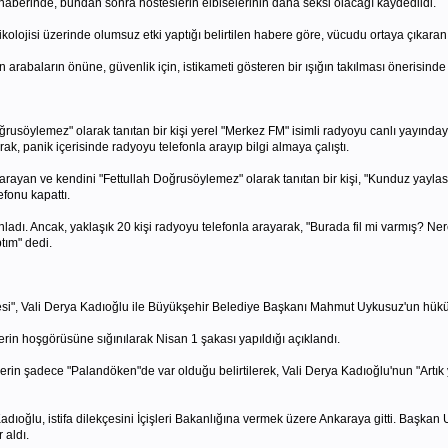
berinde, bundan sonra hosteslerin elbiselerinin daha seksi olacağı kaydedildi.
ikolojisi üzerinde olumsuz etki yaptığı belirtilen habere göre, vücudu ortaya çıkaran re
arabaların önüne, güvenlik için, istikameti gösteren bir ışığın takılması önerisinde
rusöylemez" olarak tanıtan bir kişi yerel "Merkez FM" isimli radyoyu canlı yayınday
, panik içerisinde radyoyu telefonla arayıp bilgi almaya çalıştı.
arayan ve kendini "Fettullah Doğrusöylemez" olarak tanıtan bir kişi, "Kunduz yaylas
efonu kapattı.
dı. Ancak, yaklaşık 20 kişi radyoyu telefonla arayarak, "Burada fil mi varmış? Nerede
tım" dedi.
", Vali Derya Kadıoğlu ile Büyükşehir Belediye Başkanı Mahmut Uykusuz'un hükümete
lerin hoşgörüsüne sığınılarak Nisan 1 şakası yapıldığı açıklandı.
haberin şadece "Palandöken"de var olduğu belirtilerek, Vali Derya Kadıoğlu'nun "Ar
i Kadıoğlu, istifa dilekçesini İçişleri Bakanlığına vermek üzere Ankaraya gitti. Başk
 aldı.