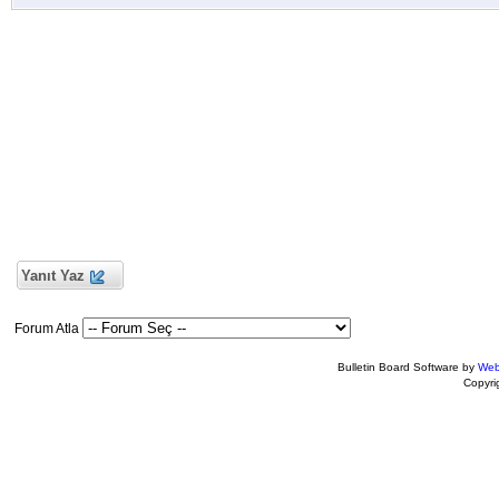
Yanıt Yaz
Forum Atla
Bulletin Board Software by
Web
Copyr