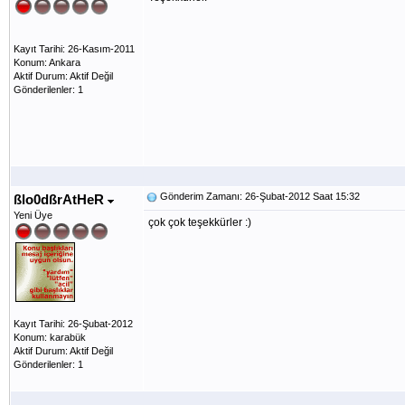
Kayıt Tarihi: 26-Kasım-2011
Konum: Ankara
Aktif Durum: Aktif Değil
Gönderilenler: 1
Gönderim Zamanı: 26-Şubat-2012 Saat 15:32
ßlo0dßrAtHeR
Yeni Üye
çok çok teşekkürler :)
Kayıt Tarihi: 26-Şubat-2012
Konum: karabük
Aktif Durum: Aktif Değil
Gönderilenler: 1