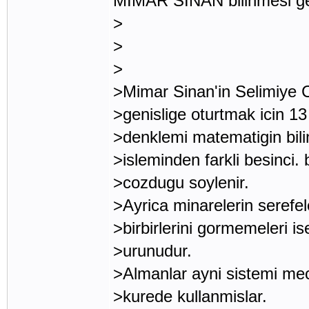
MIMAR SINAN bilinmesi ger
>
>
>
>Mimar Sinan'in Selimiye C
>genislige oturtmak icin 13 
>denklemi matematigin bil
>isleminden farkli besinci. 
>cozdugu soylenir.
>Ayrica minarelerin serefel
>birbirlerini gormemeleri is
>urunudur.
>Almanlar ayni sistemi mec
>kurede kullanmislar.