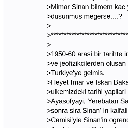
>Mimar Sinan bilmem kac y
>dusunmus megerse....?
>
>******************************
>
>1950-60 arasi bir tarihte
>ve jeofizikcilerden olusan
>Turkiye'ye gelmis.
>Heyet Imar ve Iskan Bakan
>ulkemizdeki tarihi yapilar
>Ayasofyayi, Yerebatan Sar
>sonra sira Sinan' in kalfa
>Camisi'yle Sinan'in ogren