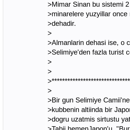
>Mimar Sinan bu sistemi 2
>minarelere yuzyillar once
>dehadir.
>
>Almanlarin dehasi ise, o c
>Selimiye'den fazla turist c
>
>
>******************************
>
>Bir gun Selimiye Camii'ne 
>kubbenin altiinda bir Japo
>dogru uzatmis sirtustu yat
>Tabii hemenJapon'u, "Bura