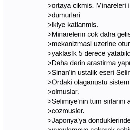
>ortaya cikmis. Minareleri i
>dumurlari
>ikiye katlanmis.
>Minarelerin cok daha gelis
>mekanizmasi uzerine otur
>yaklasIk 5 derece yatabild
>Daha derin arastirma yapm
>Sinan'in ustalik eseri Seli
>Ordaki olaganustu sisteml
>olmuslar.
>Selimiye'nin tum sirlarini 
>cozmusler.
>Japonya'ya donduklerinde i
>uygulamaya sokarak sehirle