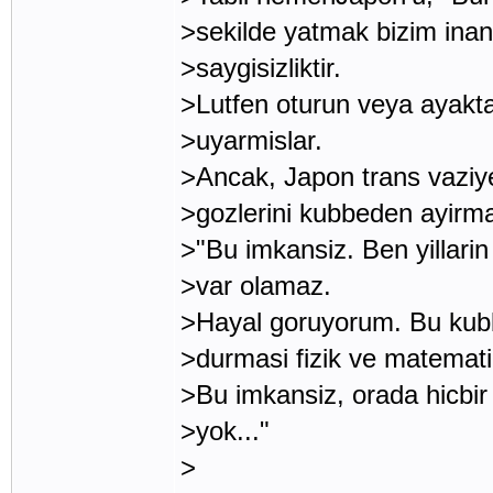
>sekilde yatmak bizim inan
>saygisizliktir.
>Lutfen oturun veya ayakta
>uyarmislar.
>Ancak, Japon trans vaziy
>gozlerini kubbeden ayirma
>"Bu imkansiz. Ben yillari
>var olamaz.
>Hayal goruyorum. Bu kubb
>durmasi fizik ve matematik
>Bu imkansiz, orada hicbir
>yok..."
>