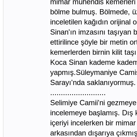
mimar mühendis kemerleri i
bölme bulmuş. Bölmede, üz
inceletilen kağıdın orijina
Sinan'ın imzasını taşıyan 
ettirilince şöyle bir metin
kemerlerden birnin kilit taş
Koca Sinan kademe kademe 
yapmış.Süleymaniye Camisi
Sarayı'nda saklanıyormuş.
..........................
Selimiye Camii'ni gezmeye g
incelemeye başlamış. Dış kı
içeriyi incelerken bir mim
arkasından dışarıya çıkmı