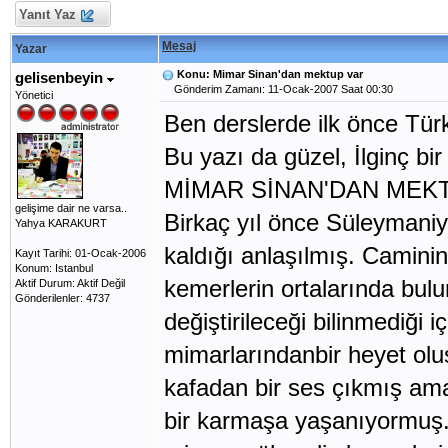
Yanıt Yaz
Mesaj
Yazar
Konu: Mimar Sinan'dan mektup var
gelisenbeyin
Gönderim Zamanı: 11-Ocak-2007 Saat 00:30
Yönetici
Ben derslerde ilk önce Tü
Bu yazı da güzel, İlginç bi
MİMAR SİNAN'DAN MEK
gelişime dair ne varsa..
Birkaç yıl önce Süleymaniye
Yahya KARAKURT
kaldığı anlaşılmış. Camini
Kayıt Tarihi: 01-Ocak-2006
Konum: Istanbul
kemerlerin ortalarında bulu
Aktif Durum: Aktif Değil
Gönderilenler: 4737
değiştirileceği bilinmediği 
mimarlarındanbir heyet oluş
kafadan bir ses çıkmış am
bir karmaşa yaşanıyormuş. Ü