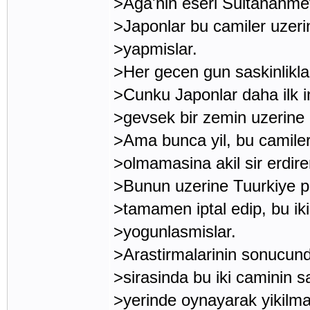
>Aga'nin eseri Sultanahme
>Japonlar bu camiler uzer
>yapmislar.
>Her gecen gun saskinlikla
>Cunku Japonlar daha ilk 
>gevsek bir zemin uzerine i
>Ama bunca yil, bu camiler
>olmamasina akil sir erdir
>Bunun uzerine Tuurkiye pr
>tamamen iptal edip, bu ik
>yogunlasmislar.
>Arastirmalarinin sonucunda
>sirasinda bu iki caminin s
>yerinde oynayarak yikilmak