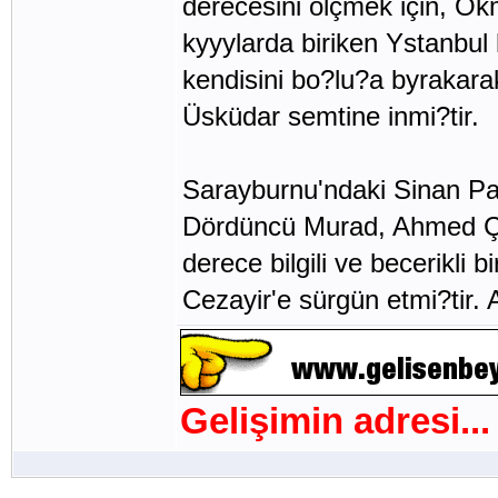
derecesini ölçmek için, O
kyyylarda biriken Ystanbul
kendisini bo?lu?a byrakara
Üsküdar semtine inmi?tir.
Sarayburnu'ndaki Sinan P
Dördüncü Murad, Ahmed Çel
derece bilgili ve becerikl
Cezayir'e sürgün etmi?tir. 
Gelişimin adresi...