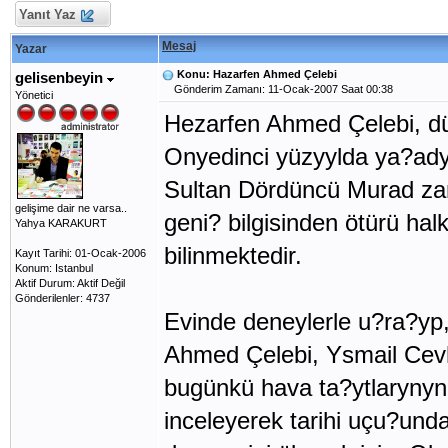
Yanıt Yaz
Mesaj
Yazar
Konu: Hazarfen Ahmed Çelebi
gelisenbeyin
Gönderim Zamanı: 11-Ocak-2007 Saat 00:38
Yönetici
Hezarfen Ahmed Çelebi, dün
Onyedinci yüzyylda ya?ady
Sultan Dördüncü Murad zam
gelişime dair ne varsa..
geni? bilgisinden ötürü ha
Yahya KARAKURT
bilinmektedir.
Kayıt Tarihi: 01-Ocak-2006
Konum: Istanbul
Aktif Durum: Aktif Değil
Gönderilenler: 4737
Evinde deneylerle u?ra?yp,
Ahmed Çelebi, Ysmail Cevhe
bugünkü hava ta?ytlarynyn i
inceleyerek tarihi uçu?und