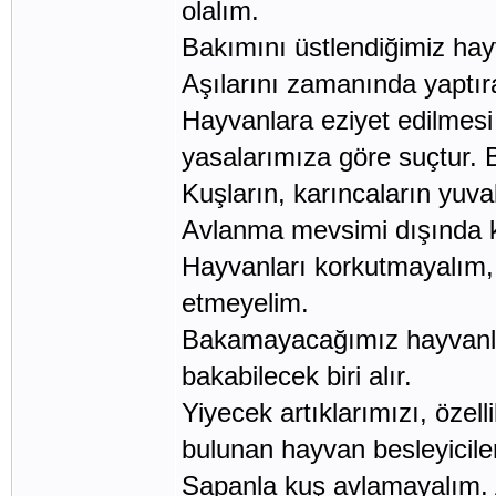
olalım.
Bakımını üstlendiğimiz hayv
Aşılarını zamanında yaptır
Hayvanlara eziyet edilmes
yasalarımıza göre suçtur. B
Kuşların, karıncaların yuv
Avlanma mevsimi dışında ke
Hayvanları korkutmayalım,
etmeyelim.
Bakamayacağımız hayvanlar
bakabilecek biri alır.
Yiyecek artıklarımızı, öze
bulunan hayvan besleyiciler
Sapanla kuş avlamayalım. 