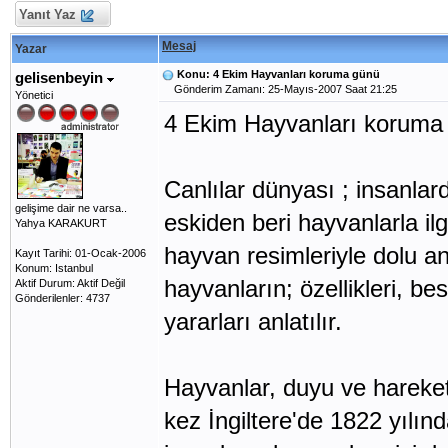
Yanıt Yaz
Mesaj
Yazar
Konu: 4 Ekim Hayvanları koruma günü
gelisenbeyin
Gönderim Zamanı: 25-Mayıs-2007 Saat 21:25
Yönetici
4 Ekim Hayvanları koruma
Canlılar dünyası ; insanlar
gelişime dair ne varsa..
eskiden beri hayvanlarla ilg
Yahya KARAKURT
hayvan resimleriyle dolu an
Kayıt Tarihi: 01-Ocak-2006
Konum: Istanbul
hayvanların; özellikleri, be
Aktif Durum: Aktif Değil
Gönderilenler: 4737
yararları anlatılır.
Hayvanlar, duyu ve hareket 
kez İngiltere'de 1822 yılın