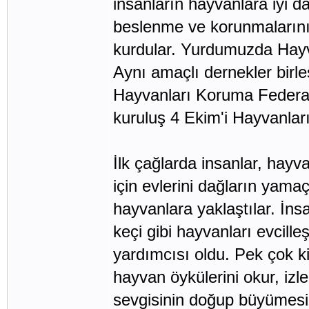
insanların hayvanlara iyi d
beslenme ve korunmalarını
kurdular. Yurdumuzda Hayv
Aynı amaçlı dernekler birl
Hayvanları Koruma Federas
kuruluş 4 Ekim'i Hayvanlar
İlk çağlarda insanlar, hay
için evlerini dağların yama
hayvanlara yaklaştılar. İnsa
keçi gibi hayvanları evcilleş
yardımcısı oldu. Pek çok kit
hayvan öykülerini okur, izle
sevgisinin doğup büyümesin