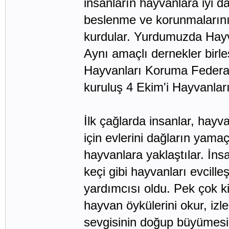
insanların hayvanlara iyi d
beslenme ve korunmalarını
kurdular. Yurdumuzda Hayv
Aynı amaçlı dernekler birl
Hayvanları Koruma Federas
kuruluş 4 Ekim'i Hayvanlar
İlk çağlarda insanlar, hay
için evlerini dağların yama
hayvanlara yaklaştılar. İnsa
keçi gibi hayvanları evcilleş
yardımcısı oldu. Pek çok kit
hayvan öykülerini okur, izle
sevgisinin doğup büyümesin