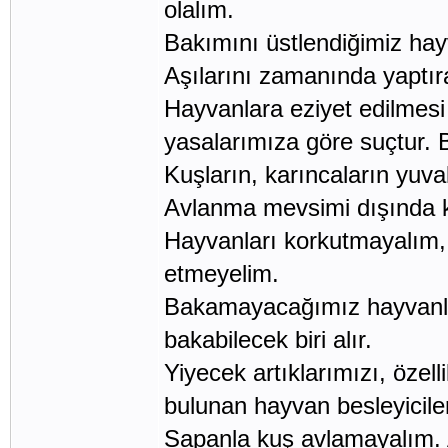
olalım.
Bakımını üstlendiğimiz hayv
Aşılarını zamanında yaptır
Hayvanlara eziyet edilmes
yasalarımıza göre suçtur. B
Kuşların, karıncaların yuv
Avlanma mevsimi dışında ke
Hayvanları korkutmayalım,
etmeyelim.
Bakamayacağımız hayvanlar
bakabilecek biri alır.
Yiyecek artıklarımızı, öze
bulunan hayvan besleyiciler
Sapanla kuş avlamayalım. 