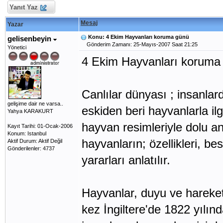
Yanıt Yaz
Mesaj
Yazar
Konu: 4 Ekim Hayvanları koruma günü
gelisenbeyin
Gönderim Zamanı: 25-Mayıs-2007 Saat 21:25
Yönetici
4 Ekim Hayvanları koruma
Canlılar dünyası ; insanlar
gelişime dair ne varsa..
eskiden beri hayvanlarla ilg
Yahya KARAKURT
hayvan resimleriyle dolu an
Kayıt Tarihi: 01-Ocak-2006
Konum: Istanbul
hayvanların; özellikleri, be
Aktif Durum: Aktif Değil
Gönderilenler: 4737
yararları anlatılır.
Hayvanlar, duyu ve hareket 
kez İngiltere'de 1822 yılın