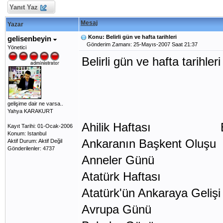
Yanıt Yaz
Mesaj
Yazar
Konu: Belirli gün ve hafta tarihleri
gelisenbeyin
Gönderim Zamanı: 25-Mayıs-2007 Saat 21:37
Yönetici
Belirli gün ve hafta tarihleri
gelişime dair ne varsa..
Yahya KARAKURT
Ahilik Haftası Ekim ay
Kayıt Tarihi: 01-Ocak-2006
Konum: Istanbul
Ankaranın Başkent O
Aktif Durum: Aktif Değil
Gönderilenler: 4737
Anneler Günü Mayıs
Atatürk Haftası 10
Atatürk'ün Ankaraya G
Avrupa Günü 5