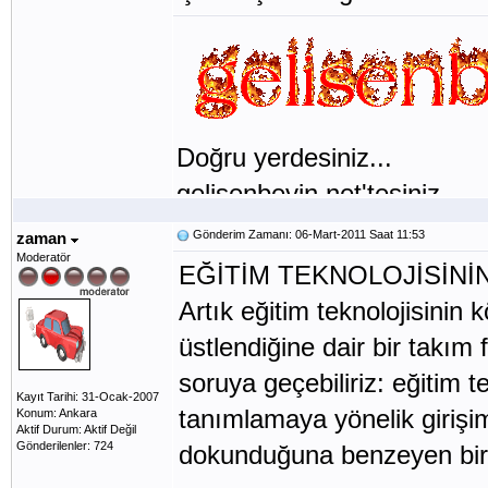
Doğru yerdesiniz...
gelisenbeyin.net'tesiniz...
Gönderim Zamanı: 06-Mart-2011 Saat 11:53
zaman
Moderatör
EĞİTİM TEKNOLOJİSİNİN
Artık eğitim teknolojisinin k
üstlendiğine dair bir takım
soruya geçebiliriz: eğitim te
Kayıt Tarihi: 31-Ocak-2007
tanımlamaya yönelik girişiml
Konum: Ankara
Aktif Durum: Aktif Değil
Gönderilenler: 724
dokunduğuna benzeyen bir 