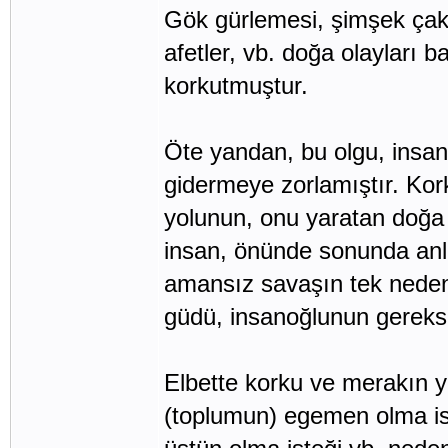
Gök gürlemesi, şimşek çakm
afetler, vb. doğa olayları
korkutmuştur.
Öte yandan, bu olgu, insa
gidermeye zorlamıştır. Ko
yolunun, onu yaratan doğa
insan, önünde sonunda anla
amansız savaşın tek nedeni
güdü, insanoğlunun gereksi
Elbette korku ve merakın y
(toplumun) egemen olma ist