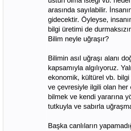
üstün olma isteği vb. neden
arasında sayılabilir. İnsan
gidecektir. Öyleyse, insan
bilgi üretimi de durmaksızın
Bilim neyle uğraşır?
Bilimin asıl uğraşı alanı d
kapsamıyla algılıyoruz. Yalnı
ekonomik, kültürel vb. bilgi
ve çevresiyle ilgili olan her
bilmek ve kendi yararına y
tutkuyla ve sabırla uğraşma
Başka canlıların yapamadığ