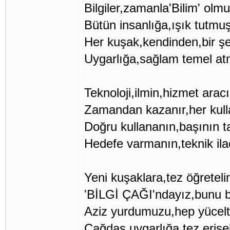
Bilgiler,zamanla'Bilim' olmu
Bütün insanlığa,ışık tutmuş
Her kuşak,kendinden,bir şe
Uygarlığa,sağlam temel atm
Teknoloji,ilmin,hizmet aracı
Zamandan kazanır,her kull
Doğru kullananın,başının t
Hedefe varmanın,teknik ila
Yeni kuşaklara,tez öğreteli
'BİLGİ ÇAĞI'ndayız,bunu bi
Aziz yurdumuzu,hep yücelt
Çağdaş uygarlığa,tez erişel