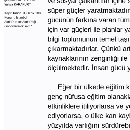
ve sosyal çalkantılar için
gelişime dair ne varsa..
Yahya KARAKURT
süper güçler yaratmaktadır. 
Kayıt Tarihi: 01-Ocak-2006
Konum: Istanbul
gücünün farkına varan tüm 
Aktif Durum: Aktif Değil
Gönderilenler: 4737
için var güçleri ile planla
bilgi toplumunun temel taş
çıkarmaktadırlar. Çünkü artı
kaynaklarının zenginliği ile 
ölçülmektedir. İnsan gücü y
Eğer bir ülkede eğitim kur
genç nüfusa eğitim olanakl
etkinliklere itiliyorlarsa ve
ediyorlarsa, o ülke kan ka
yüzyılda varlığını sürdürebi