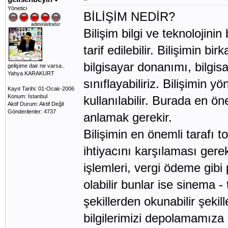
Yönetici
BİLİŞİM NEDİR?
Bilişim bilgi ve teknolojinin
tarif edilebilir. Bilişimin b
bilgisayar donanımı, bilgisa
gelişime dair ne varsa..
Yahya KARAKURT
sınıflayabiliriz. Bilişimin yö
Kayıt Tarihi: 01-Ocak-2006
Konum: Istanbul
kullanılabilir. Burada en ö
Aktif Durum: Aktif Değil
Gönderilenler: 4737
anlamak gerekir.
Bilişimin en önemli tarafı t
ihtiyacını karşılaması gere
işlemleri, vergi ödeme gibi
olabilir bunlar ise sinema - 
şekillerden okunabilir şeki
bilgilerimizi depolamamıza 