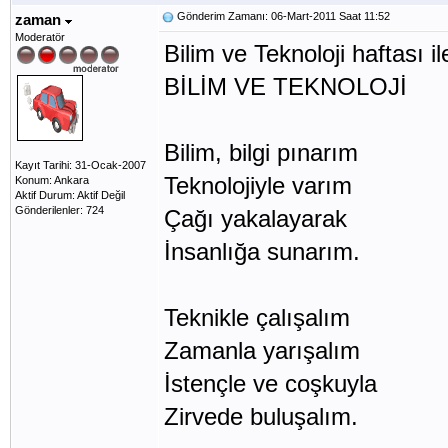
Gönderim Zamanı: 06-Mart-2011 Saat 11:52
zaman
Moderatör
Bilim ve Teknoloji haftası ile i
BİLİM VE TEKNOLOJİ
Bilim, bilgi pınarım
Kayıt Tarihi: 31-Ocak-2007
Teknolojiyle varım
Konum: Ankara
Aktif Durum: Aktif Değil
Gönderilenler: 724
Çağı yakalayarak
İnsanlığa sunarım.
Teknikle çalışalım
Zamanla yarışalım
İstençle ve coşkuyla
Zirvede buluşalım.