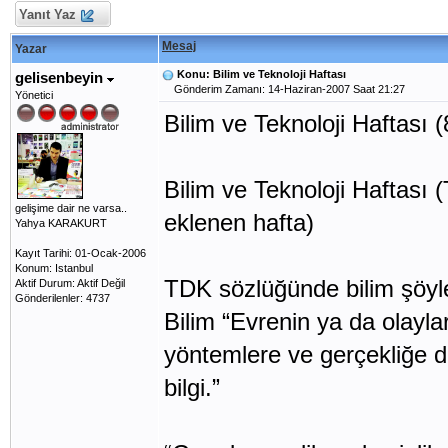
Yanıt Yaz
Mesaj
Yazar
Konu: Bilim ve Teknoloji Haftası
gelisenbeyin
Gönderim Zamanı: 14-Haziran-2007 Saat 21:27
Yönetici
Bilim ve Teknoloji Haftası (
Bilim ve Teknoloji Haftası (
gelişime dair ne varsa..
eklenen hafta)
Yahya KARAKURT
Kayıt Tarihi: 01-Ocak-2006
Konum: Istanbul
TDK sözlüğünde bilim şöyl
Aktif Durum: Aktif Değil
Gönderilenler: 4737
Bilim “Evrenin ya da olayl
yöntemlere ve gerçekliğe 
bilgi.”