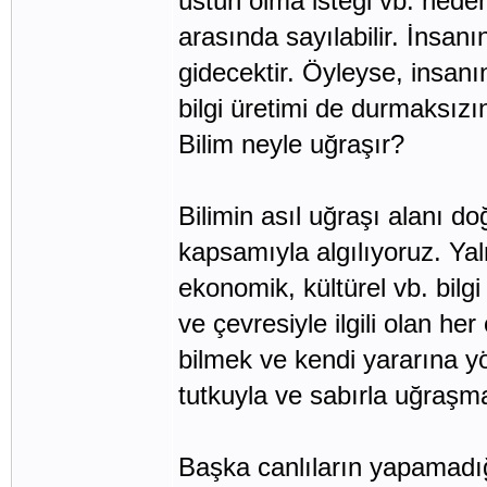
üstün olma isteği vb. neden
arasında sayılabilir. İnsan
gidecektir. Öyleyse, insan
bilgi üretimi de durmaksızın
Bilim neyle uğraşır?
Bilimin asıl uğraşı alanı d
kapsamıyla algılıyoruz. Yalnı
ekonomik, kültürel vb. bilgi
ve çevresiyle ilgili olan her
bilmek ve kendi yararına y
tutkuyla ve sabırla uğraşma
Başka canlıların yapamadığ