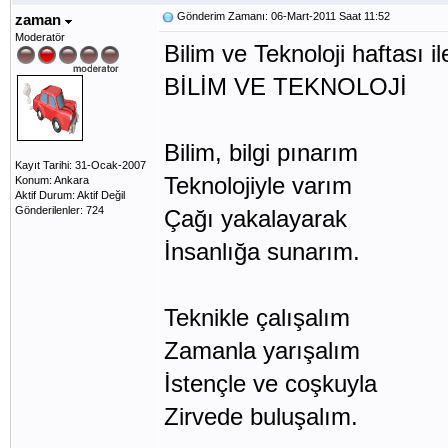
Gönderim Zamanı: 06-Mart-2011 Saat 11:52
zaman
Moderatör
Bilim ve Teknoloji haftası ile i
BİLİM VE TEKNOLOJİ
Bilim, bilgi pınarım
Kayıt Tarihi: 31-Ocak-2007
Teknolojiyle varım
Konum: Ankara
Aktif Durum: Aktif Değil
Gönderilenler: 724
Çağı yakalayarak
İnsanlığa sunarım.
Teknikle çalışalım
Zamanla yarışalım
İstençle ve coşkuyla
Zirvede buluşalım.