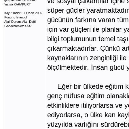
ve sosyal çalkantılar için
gelişime dair ne varsa..
Yahya KARAKURT
süper güçler yaratmaktadır. 
Kayıt Tarihi: 01-Ocak-2006
Konum: Istanbul
gücünün farkına varan tüm 
Aktif Durum: Aktif Değil
Gönderilenler: 4737
için var güçleri ile planla
bilgi toplumunun temel taş
çıkarmaktadırlar. Çünkü artı
kaynaklarının zenginliği ile 
ölçülmektedir. İnsan gücü y
Eğer bir ülkede eğitim kur
genç nüfusa eğitim olanakl
etkinliklere itiliyorlarsa ve
ediyorlarsa, o ülke kan ka
yüzyılda varlığını sürdürebi