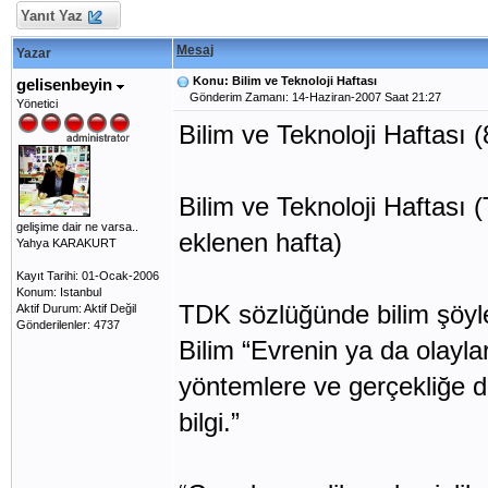
Yanıt Yaz
Mesaj
Yazar
Konu: Bilim ve Teknoloji Haftası
gelisenbeyin
Gönderim Zamanı: 14-Haziran-2007 Saat 21:27
Yönetici
Bilim ve Teknoloji Haftası (
Bilim ve Teknoloji Haftası (
gelişime dair ne varsa..
eklenen hafta)
Yahya KARAKURT
Kayıt Tarihi: 01-Ocak-2006
Konum: Istanbul
TDK sözlüğünde bilim şöyl
Aktif Durum: Aktif Değil
Gönderilenler: 4737
Bilim “Evrenin ya da olayl
yöntemlere ve gerçekliğe 
bilgi.”