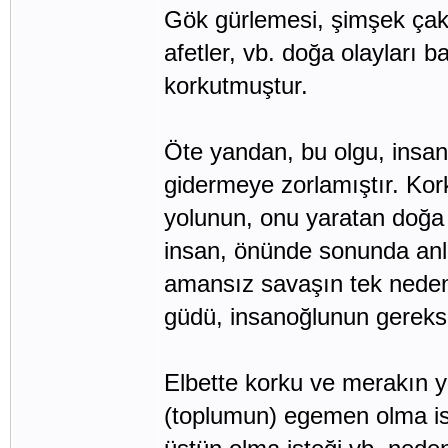
Gök gürlemesi, şimşek çakm
afetler, vb. doğa olayları
korkutmuştur.
Öte yandan, bu olgu, insa
gidermeye zorlamıştır. Ko
yolunun, onu yaratan doğa
insan, önünde sonunda anla
amansız savaşın tek nedeni
güdü, insanoğlunun gereksi
Elbette korku ve merakın y
(toplumun) egemen olma ist