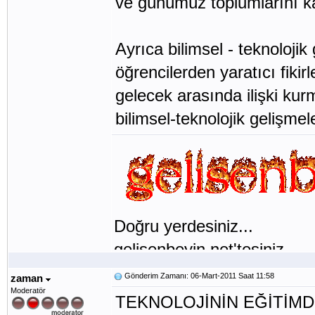
ve günümüz toplumlarını ka
Ayrıca bilimsel - teknolojik 
öğrencilerden yaratıcı fikirl
gelecek arasında ilişki kur
bilimsel-teknolojik gelişme
Doğru yerdesiniz...
gelisenbeyin.net'tesiniz...
Gönderim Zamanı: 06-Mart-2011 Saat 11:58
zaman
Moderatör
TEKNOLOJİNİN EĞİTİMD