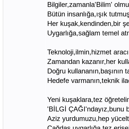
Bilgiler,zamanla'Bilim' olmu
Bütün insanlığa,ışık tutmuş
Her kuşak,kendinden,bir şe
Uygarlığa,sağlam temel atm
Teknoloji,ilmin,hizmet aracı
Zamandan kazanır,her kull
Doğru kullananın,başının t
Hedefe varmanın,teknik ila
Yeni kuşaklara,tez öğreteli
'BİLGİ ÇAĞI'ndayız,bunu bi
Aziz yurdumuzu,hep yücelt
Çağdaş uygarlığa,tez erişel