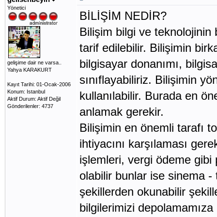
Yönetici
BİLİŞİM NEDİR?
Bilişim bilgi ve teknolojinin
tarif edilebilir. Bilişimin b
bilgisayar donanımı, bilgisa
gelişime dair ne varsa..
Yahya KARAKURT
sınıflayabiliriz. Bilişimin yö
Kayıt Tarihi: 01-Ocak-2006
Konum: Istanbul
kullanılabilir. Burada en ö
Aktif Durum: Aktif Değil
Gönderilenler: 4737
anlamak gerekir.
Bilişimin en önemli tarafı t
ihtiyacını karşılaması gere
işlemleri, vergi ödeme gibi
olabilir bunlar ise sinema - 
şekillerden okunabilir şeki
bilgilerimizi depolamamıza 