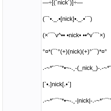
—÷[(`nick´)]÷—
(¯`•._.•[nick]•._.•´¯)
(×´¯`v^•• •nick• ••^v´¯`×)
°¤*(¯`°(+)(nick)(+)°´¯)*¤°
.-~*'¨¯¨'*•~-.¸-(_nick_)-.-~*'
[`•.]nick[.•´]
.-~*'¨¯¨'*•~-.¸-|nick|-.-~*'¨¯¨