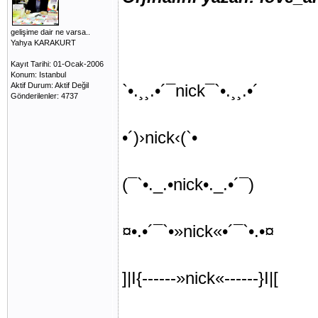
gelişime dair ne varsa..
Yahya KARAKURT
Kayıt Tarihi: 01-Ocak-2006
Konum: Istanbul
Aktif Durum: Aktif Değil
`•.¸¸.•´¯nick¯`•.¸¸.•´
Gönderilenler: 4737
•´)›nick‹(`•
(¯`•._.•nick•._.•´¯)
¤•.•´¯`•»nick«•´¯`•.•¤
]|I{------»nick«------}I|[