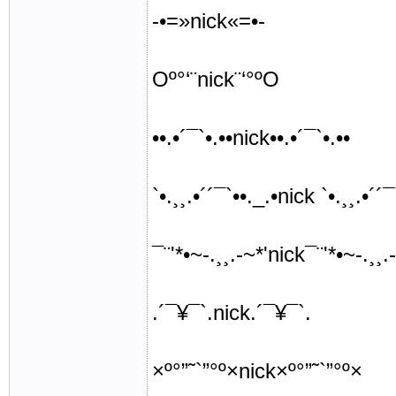
-•=»nick«=•-
Oº°‘¨nick¨‘°ºO
••.•´¯`•.••nick••.•´¯`•.••
`•.¸¸.•´´¯`••._.•nick `•.¸¸.•´´¯
¯¨'*•~-.¸¸.-~*'nick¯¨'*•~-.¸¸.
.´¯¥¯`.nick.´¯¥¯`.
×º°”˜`”°º×nick×º°”˜`”°º×