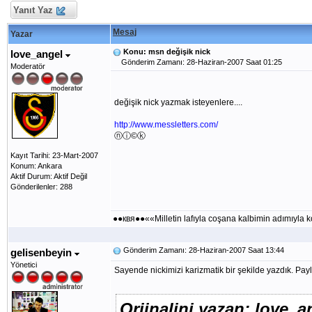
Yanıt Yaz
Mesaj
Yazar
Konu: msn değişik nick
love_angel
Gönderim Zamanı: 28-Haziran-2007 Saat 01:25
Moderatör
değişik nick yazmak isteyenlere....
http://www.messletters.com/
ⓝⓘ©ⓚ
Kayıt Tarihi: 23-Mart-2007
Konum: Ankara
Aktif Durum: Aktif Değil
Gönderilenler: 288
●●квя●●««Milletin lafıyla coşana kalbimin adımıyl
Gönderim Zamanı: 28-Haziran-2007 Saat 13:44
gelisenbeyin
Yönetici
Sayende nickimizi karizmatik bir şekilde yazdık. Payl
Orjinalini yazan: love_a