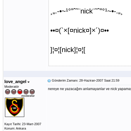
¸„.-•~¹°”ˆ˜¨nick¨˜ˆ”°¹~•-.„¸
••¤(`×[¤nick¤]×´)¤••
]¦¤¦[nick]¦¤¦[
Gönderim Zamanı: 28-Haziran-2007 Saat 21:59
love_angel
Moderatör
nereye ne yazacağını anlamayanlar ve nick yapamayan
Kayıt Tarihi: 23-Mart-2007
Konum: Ankara