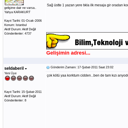
Sağ üstte 1 yazan yere tıkla ilk mesaja gir oradan kon
gelişime dair ne varsa..
Yahya KARAKURT
Kayıt Tarihi: 01-Ocak-2006
Konum: Istanbul
Aktif Durum: Aktif Değil
Gönderilenler: 4737
Gelişimin adresi...
Gönderim Zamanı: 17-Şubat-2011 Saat 23:02
seldaberil
Yeni Üye
çok kötü yaa korktum cidden...ben de tam kızı arıyod
Kayıt Tarihi: 15-Şubat-2011
Aktif Durum: Aktif Değil
Gönderilenler: 8