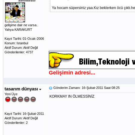
Ya hocam süpersiniz yaa.Kız beklerken öcü çıktı.he
gelişime dair ne varsa..
Yahya KARAKURT
Kayıt Tarihi: 01-Ocak-2006
Konum: Istanbul
Aktif Durum: Aktif Değil
Gönderilenler: 4737
Gelişimin adresi...
Gönderim Zamanı: 16-Şubat-2011 Saat 08:25
tasarım dünyası
Yeni Üye
KORKMAY IN ÖLMESSİNİZ
Kayıt Tarihi: 16-Şubat-2011
Aktif Durum: Aktif Değil
Gönderilenler: 2