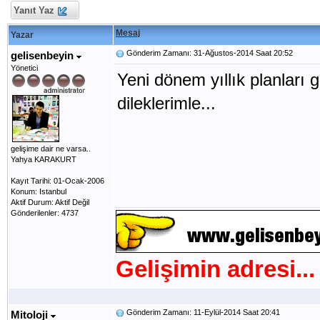
Yanıt Yaz
Mesaj
Yazar
Gönderim Zamanı: 31-Ağustos-2014 Saat 20:52
gelisenbeyin
Yönetici
Yeni dönem yıllık planları 
dileklerimle...
gelişime dair ne varsa..
Yahya KARAKURT
Kayıt Tarihi: 01-Ocak-2006
Konum: Istanbul
Aktif Durum: Aktif Değil
Gönderilenler: 4737
Gelişimin adresi...
Gönderim Zamanı: 11-Eylül-2014 Saat 20:41
Mitoloji