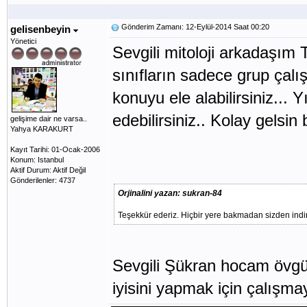
Gönderim Zamanı: 12-Eylül-2014 Saat 00:20
gelisenbeyin
Yönetici
Sevgili mitoloji arkadaşım 
sınıfların sadece grup çalışm
konuyu ele alabilirsiniz... 
edebilirsiniz.. Kolay gelsin 
gelişime dair ne varsa..
Yahya KARAKURT
Kayıt Tarihi: 01-Ocak-2006
Konum: Istanbul
Aktif Durum: Aktif Değil
Gönderilenler: 4737
Orjinalini yazan: sukran-84
Teşekkür ederiz. Hiçbir yere bakmadan sizden indir
Sevgili Şükran hocam övgün
iyisini yapmak için çalışm