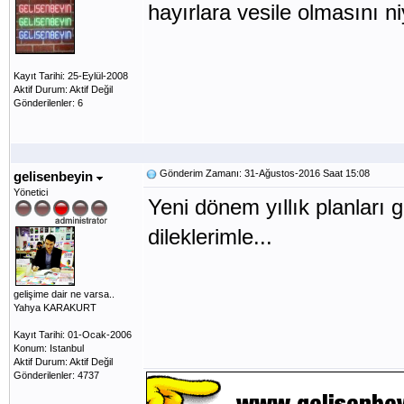
hayırlara vesile olmasını n
Kayıt Tarihi: 25-Eylül-2008
Aktif Durum: Aktif Değil
Gönderilenler: 6
Gönderim Zamanı: 31-Ağustos-2016 Saat 15:08
gelisenbeyin
Yönetici
Yeni dönem yıllık planları 
dileklerimle...
gelişime dair ne varsa..
Yahya KARAKURT
Kayıt Tarihi: 01-Ocak-2006
Konum: Istanbul
Aktif Durum: Aktif Değil
Gönderilenler: 4737