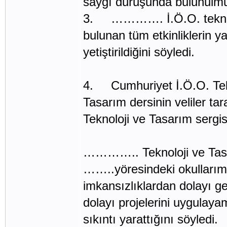
saygı duruşunda bulunulmuş
3. …………. İ.Ö.O. teknolo
bulunan tüm etkinliklerin y
yetiştirildiğini söyledi.
4. Cumhuriyet İ.Ö.O. Tek
Tasarım dersinin veliler ta
Teknoloji ve Tasarım sergis
………….. Teknoloji ve Ta
……..yöresindeki okullarımı
imkansızlıklardan dolayı g
dolayı projelerini uygulaya
sıkıntı yarattığını söyledi.