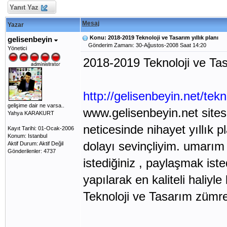
Yanıt Yaz
Mesaj
Yazar
Konu: 2018-2019 Teknoloji ve Tasarım yıllık planı
gelisenbeyin
Gönderim Zamanı: 30-Ağustos-2008 Saat 14:20
Yönetici
2018-2019 Teknoloji ve Tasar
http://gelisenbeyin.net/tekno
gelişime dair ne varsa..
www.gelisenbeyin.net sites
Yahya KARAKURT
neticesinde nihayet yıllık 
Kayıt Tarihi: 01-Ocak-2006
Konum: Istanbul
dolayı sevinçliyim. umarım
Aktif Durum: Aktif Değil
Gönderilenler: 4737
istediğiniz , paylaşmak ist
yapılarak en kaliteli haliyle
Teknoloji ve Tasarım zümrel