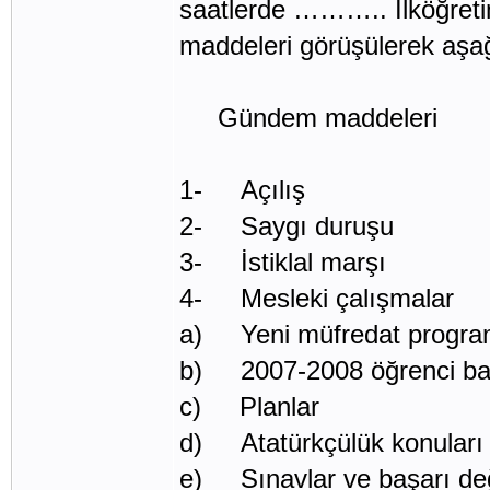
saatlerde ……….. İlköğreti
maddeleri görüşülerek aşağı
Gündem maddeleri
1- Açılış
2- Saygı duruşu
3- İstiklal marşı
4- Mesleki çalışmalar
a) Yeni müfredat program
b) 2007-2008 öğrenci başa
c) Planlar
d) Atatürkçülük konuları
e) Sınavlar ve başarı değ