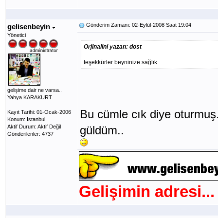
Gönderim Zamanı: 02-Eylül-2008 Saat 19:04
gelisenbeyin
Yönetici
Orjinalini yazan: dost
teşekkürler beyninize sağlık
gelişime dair ne varsa..
Yahya KARAKURT
Bu cümle cık diye oturmuş
Kayıt Tarihi: 01-Ocak-2006
Konum: Istanbul
Aktif Durum: Aktif Değil
güldüm..
Gönderilenler: 4737
Gelişimin adresi...