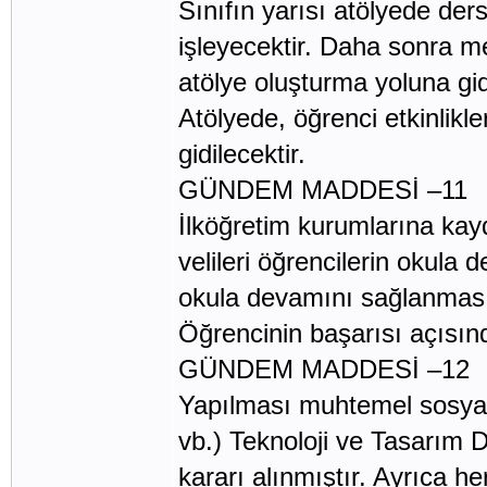
Sınıfın yarısı atölyede ders
işleyecektir. Daha sonra m
atölye oluşturma yoluna gidi
Atölyede, öğrenci etkinlikl
gidilecektir.
GÜNDEM MADDESİ –11
İlköğretim kurumlarına kay
velileri öğrencilerin okula
okula devamını sağlanması 
Öğrencinin başarısı açısın
GÜNDEM MADDESİ –12
Yapılması muhtemel sosyal fa
vb.) Teknoloji ve Tasarım 
kararı alınmıştır. Ayrıca he