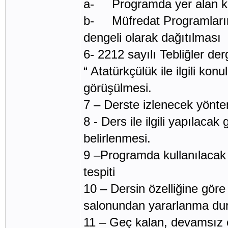
a- Programda yer alan kuşa
b- Müfredat Programların
dengeli olarak dağıtılması
6- 2212 sayılı Tebliğler de
“ Atatürkçülük ile ilgili kon
görüşülmesi.
7 – Derste izlenecek yöntem
8 - Ders ile ilgili yapılaca
belirlenmesi.
9 –Programda kullanılacak
tespiti
10 – Dersin özelliğine göre
salonundan yararlanma du
11 – Geç kalan, devamsız ol