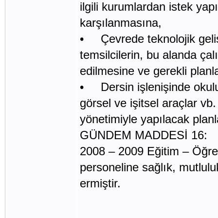
ilgili kurumlardan istek yap
karşılanmasına,
• Çevrede teknolojik geliş
temsilcilerin, bu alanda ça
edilmesine ve gerekli plan
• Dersin işlenişinde okulun 
görsel ve işitsel araçlar vb
yönetimiyle yapılacak plan
GÜNDEM MADDESİ 16:
2008 – 2009 Eğitim – Öğret
personeline sağlık, mutlulu
ermiştir.