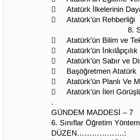
 Atatürk İlkelerinin Day
 Atatürk’ün Rehberliği
8. SINIF
 Atatürk’ün Bilim ve Tek
 Atatürk’ün İnkılâpçılık Ö
 Atatürk’ün Sabır ve Disi
 Başöğretmen Atatürk
 Atatürk’ün Planlı Ve M
 Atatürk’ün İleri Görüşl
.
GÜNDEM MADDESİ – 7
6. Sınıflar Öğretim Yöntem 
DÜZEN……………….: