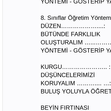
YÖNTEMİ - GÖSTERİP 
ELEŞTİR
8. Sınıflar Öğretim Yöntem 
DÜZEN………………....:
BÜTÜNDE FARKLILIK
OLUŞTURALIM …...……….
YÖNTEMİ - GÖSTERİP 
ELEŞTİRE
KURGU………………….. :
DÜŞÜNCELERİMİZİ
KORUYALIM ……….... …:
BULUŞ YOLUYLA ÖĞRE
ARAŞTIRMA 
BEYİN FIRTINASI