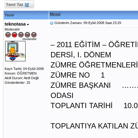
Yanıt Yaz
Mesaj
Yazar
Gönderim Zamanı: 09-Eylül-2008 Saat 23:29
teknotasa
Moderatör
2
– 2011 EĞİTİM – ÖĞRET
DERSİ, I. DÖNEM
ZÜMRE ÖĞRETMENLERİ 
Kayıt Tarihi: 04-Eylül-2008
ZÜMRE NO 1
Konum: ÖĞRETMEN
Aktif Durum: Aktif Değil
Gönderilenler: 25
ZÜMRE BAŞKANI ……
ODASI
TOPLANTI TARİHİ 10.
TOPLANTIYA KATILAN 