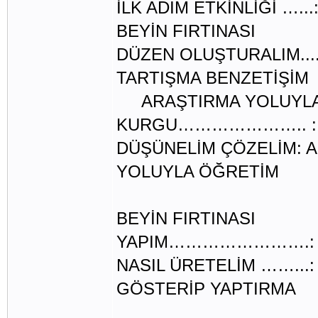
İLK ADIM ETKİNLİĞİ ….
BEYİN FIRTINASI
DÜZEN OLUŞTURALIM....
TARTIŞMA BENZETİŞİM
ARAŞTIRMA YOLUYLA 
KURGU………………….. :
DÜŞÜNELİM ÇÖZELİM: A
YOLUYLA ÖĞRETİM
ARAŞTIRMA 
BEYİN FIRTINASI
YAPIM…………………….:
NASIL ÜRETELİM ……...
GÖSTERİP YAPTIRMA
ELEŞTİR