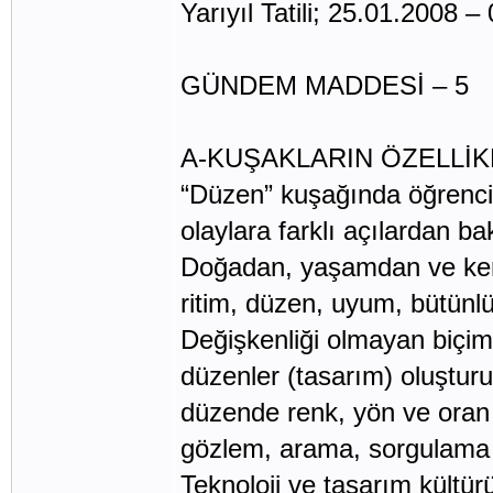
Yarıyıl Tatili; 25.01.2008 
GÜNDEM MADDESİ – 5
A-KUŞAKLARIN ÖZELLİK
“Düzen” kuşağında öğrenc
olaylara farklı açılardan ba
Doğadan, yaşamdan ve kend
ritim, düzen, uyum, bütünlük
Değişkenliği olmayan biçiml
düzenler (tasarım) oluşturu
düzende renk, yön ve oran k
gözlem, arama, sorgulama v
Teknoloji ve tasarım kültürü