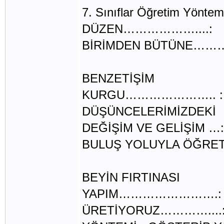
7. Sınıflar Öğretim Yöntem 
DÜZEN………………....:
BİRİMDEN BÜTÜNE………. 
ÇÖZÜMLEME
BENZETİŞİM
KURGU………………….. :
DÜŞÜNCELERİMİZDEKİ
DEĞİŞİM VE GELİŞİM …
BULUŞ YOLUYLA ÖĞRE
ARAŞTIRMA 
BEYİN FIRTINASI
YAPIM…………………….:
ÜRETİYORUZ…………....: