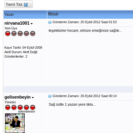
Yanıt Yaz
Mesaj
Yazar
Gönderim Zamanı: 25-Eylül-2012 Saat 01:53
nirvana1001
Yeni Üye
teşekkürler hocam, elinize emeğinize sağlık...
Kayıt Tarihi: 04-Eylül-2008
Aktif Durum: Aktif Değil
Gönderilenler: 2
Gönderim Zamanı: 26-Eylül-2012 Saat 00:14
gelisenbeyin
Yönetici
Sağ üstte 1 yazan yere tıkla...