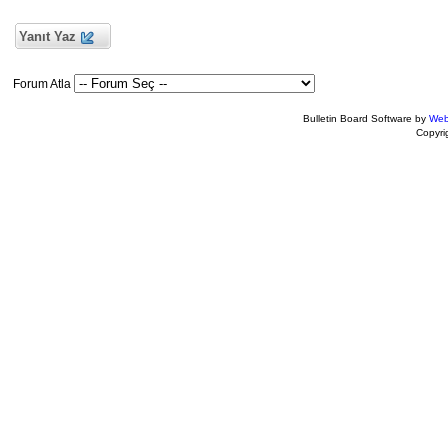
Yanıt Yaz
Forum Atla
Bulletin Board Software by
Web
Copyr