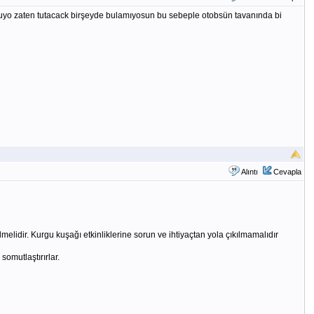
luyo zaten tutacack birşeyde bulamıyosun bu sebeple otobsün tavanında bi
Alıntı
Cevapla
lmelidir. Kurgu kuşağı etkinliklerine sorun ve ihtiyaçtan yola çıkılmamalıdır
somutlaştırırlar.