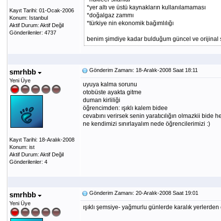
*yer altı ve üstü kaynakların kullanılamaması
Kayıt Tarihi: 01-Ocak-2006
*doğalgaz zammı
Konum: Istanbul
*türkiye nin ekonomik bağımlılığı
Aktif Durum: Aktif Değil
Gönderilenler: 4737
benim şimdiye kadar bulduğum güncel ve orijinal s
Gönderim Zamanı: 18-Aralık-2008 Saat 18:11
smrhbb
Yeni Üye
uyuya kalma sorunu
otobüste ayakta gitme
duman kirliliği
öğrencimden: ışıklı kalem bidee
cevabını verirsek senin yaratıcılığın olmazkii bide he
ne kendimizi sınırlayalım nede öğrencilerimizi :)
Kayıt Tarihi: 18-Aralık-2008
Konum: ist
Aktif Durum: Aktif Değil
Gönderilenler: 4
Gönderim Zamanı: 20-Aralık-2008 Saat 19:01
smrhbb
Yeni Üye
ışıklı şemsiye- yağmurlu günlerde karalık yerlerden g