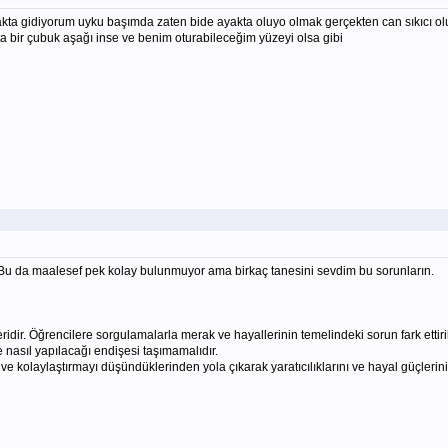
akta gidiyorum uyku başımda zaten bide ayakta oluyo olmak gerçekten can sıkıcı o
a bir çubuk aşağı inse ve benim oturabileceğim yüzeyi olsa gibi
 Bu da maalesef pek kolay bulunmuyor ama birkaç tanesini sevdim bu sorunların.
eridir. Öğrencilere sorgulamalarla merak ve hayallerinin temelindeki sorun fark ettiri
 nasıl yapılacağı endişesi taşımamalıdır.
i ve kolaylaştırmayı düşündüklerinden yola çıkarak yaratıcılıklarını ve hayal güçlerini 