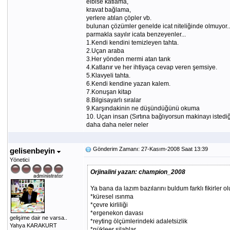
elbise katlama,
kravat bağlama,
yerlere atılan çöpler vb.
bulunan çözümler genelde icat niteliğinde olmuyor..
parmakla sayılır icata benzeyenler...
1.Kendi kendini temizleyen tahta.
2.Uçan araba
3.Her yönden mermi atan tank
4.Katlanır ve her ihtiyaça cevap veren şemsiye.
5.Klavyeli tahta.
6.Kendi kendine yazan kalem.
7.Konuşan kitap
8.Bilgisayarlı sıralar
9.Karşındakinin ne düşündüğünü okuma
10. Uçan insan (Sırtına bağlıyorsun makinayı istediğ
daha daha neler neler
Gönderim Zamanı: 27-Kasım-2008 Saat 13:39
gelisenbeyin
Yönetici
Orjinalini yazan: champion_2008
Ya bana da lazım bazılarını buldum farklı fikirler ol
*küresel ısınma
*çevre kirliliği
*ergenekon davası
gelişime dair ne varsa..
*reyting ölçümlerindeki adaletsizlik
Yahya KARAKURT
*nükleer silahlar