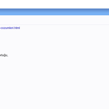
-cozumleri.html
rluğu,