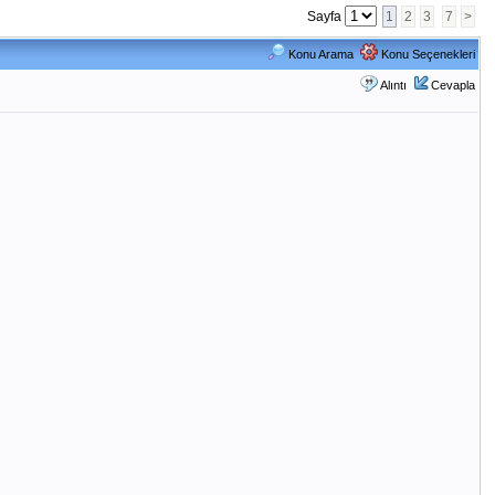
Sayfa
1
2
3
7
>
Konu Arama
Konu Seçenekleri
Alıntı
Cevapla