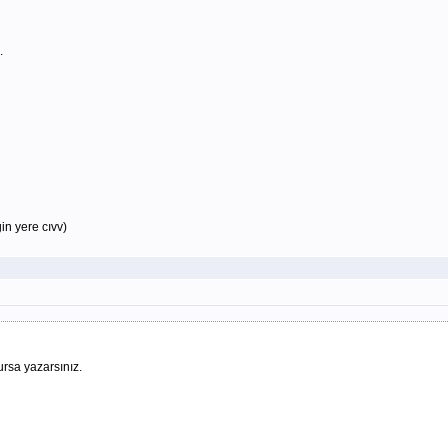
.
in yere cıvv)
ursa yazarsınız.