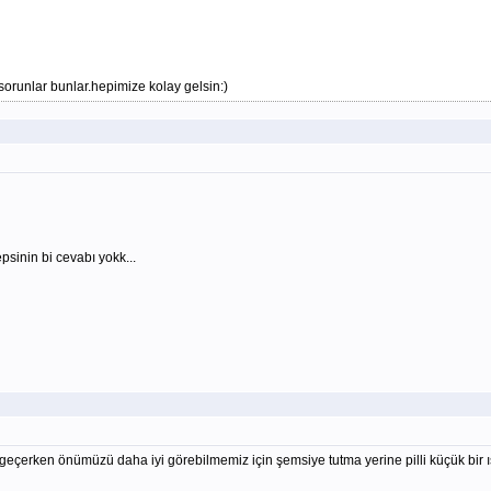
orunlar bunlar.hepimize kolay gelsin:)
psinin bi cevabı yokk...
eçerken önümüzü daha iyi görebilmemiz için şemsiye tutma yerine pilli küçük bir ışık 