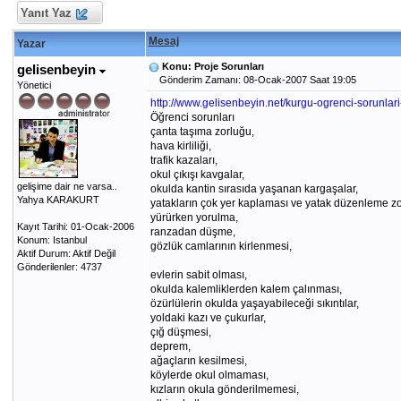
Yanıt Yaz
Mesaj
Yazar
Konu: Proje Sorunları
gelisenbeyin
Gönderim Zamanı: 08-Ocak-2007 Saat 19:05
Yönetici
http://www.gelisenbeyin.net/kurgu-ogrenci-sorunlari
Öğrenci sorunları
çanta taşıma zorluğu,
hava kirliliği,
trafik kazaları,
okul çıkışı kavgalar,
gelişime dair ne varsa..
okulda kantin sırasıda yaşanan kargaşalar,
Yahya KARAKURT
yatakların çok yer kaplaması ve yatak düzenleme zo
yürürken yorulma,
Kayıt Tarihi: 01-Ocak-2006
ranzadan düşme,
Konum: Istanbul
gözlük camlarının kirlenmesi,
Aktif Durum: Aktif Değil
Gönderilenler: 4737
evlerin sabit olması,
okulda kalemliklerden kalem çalınması,
özürlülerin okulda yaşayabileceği sıkıntılar,
yoldaki kazı ve çukurlar,
çığ düşmesi,
deprem,
ağaçların kesilmesi,
köylerde okul olmaması,
kızların okula gönderilmemesi,