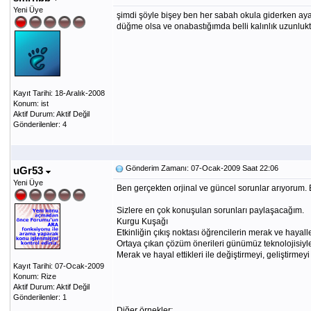
Yeni Üye
şimdi şöyle bişey ben her sabah okula giderken ay
düğme olsa ve onabastığımda belli kalınlık uzunlukt
Kayıt Tarihi: 18-Aralık-2008
Konum: ist
Aktif Durum: Aktif Değil
Gönderilenler: 4
Gönderim Zamanı: 07-Ocak-2009 Saat 22:06
uGr53
Yeni Üye
Ben gerçekten orjinal ve güncel sorunlar arıyorum.
Sizlere en çok konuşulan sorunları paylaşacağım.
Kurgu Kuşağı
Etkinliğin çıkış noktası öğrencilerin merak ve hayall
Ortaya çıkan çözüm önerileri günümüz teknolojisiyle
Merak ve hayal ettikleri ile değiştirmeyi, geliştirmey
Kayıt Tarihi: 07-Ocak-2009
Konum: Rize
Aktif Durum: Aktif Değil
Gönderilenler: 1
Diğer örnekler;