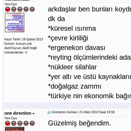
Yeni Üye
arkdaşlar ben bunları koy
dk da
*küresel ısınma
*çevre kirliliği
Kayıt Tarihi: 18-Şubat-2013
Konum: konum yok
*ergenekon davası
Aktif Durum: Aktif Değil
Gönderilenler: 4
*reyting ölçümlerindeki adal
*nükleer silahlar
*yer altı ve üstü kaynaklar
*doğalgaz zammı
*türkiye nin ekonomik bağım
Gönderim Zamanı: 21-Mart-2013 Saat 19:59
one dırection
Yeni Üye
Güzelmiş beğendim.