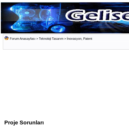
Forum Anasayfası
>
Teknoloji Tasarım
>
İnovasyon, Patent
Proje Sorunları