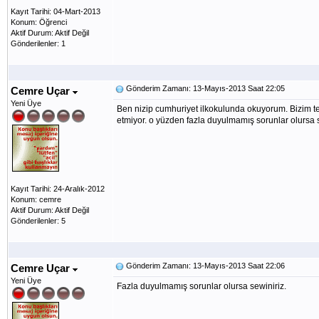
Kayıt Tarihi: 04-Mart-2013
Konum: Öğrenci
Aktif Durum: Aktif Değil
Gönderilenler: 1
Gönderim Zamanı: 13-Mayıs-2013 Saat 22:05
Cemre Uçar
Yeni Üye
Ben nizip cumhuriyet ilkokulunda okuyorum. Bizim t
etmiyor. o yüzden fazla duyulmamış sorunlar olursa s
Kayıt Tarihi: 24-Aralık-2012
Konum: cemre
Aktif Durum: Aktif Değil
Gönderilenler: 5
Gönderim Zamanı: 13-Mayıs-2013 Saat 22:06
Cemre Uçar
Yeni Üye
Fazla duyulmamış sorunlar olursa sewiniriz.