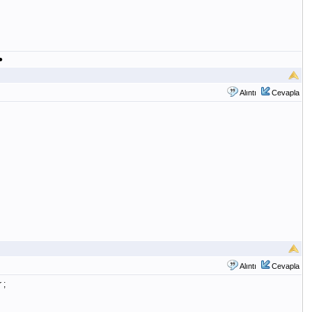
●
Alıntı
Cevapla
Alıntı
Cevapla
 ;