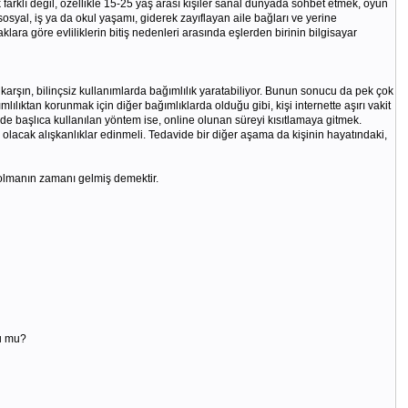
 farklı değil, özellikle 15-25 yaş arası kişiler sanal dünyada sohbet etmek, oyun
syal, iş ya da okul yaşamı, giderek zayıflayan aile bağları ve yerine
klara göre evliliklerin bitiş nedenleri arasında eşlerden birinin bilgisayar
 karşın, bilinçsiz kullanımlarda bağımlılık yaratabiliyor. Bunun sonucu da pek çok
mlılıktan korunmak için diğer bağımlıklarda olduğu gibi, kişi internette aşırı vakit
 başlıca kullanılan yöntem ise, online olunan süreyi kısıtlamaya gitmek.
lacak alışkanlıklar edinmeli. Tedavide bir diğer aşama da kişinin hayatındaki,
i olmanın zamanı gelmiş demektir.
du mu?