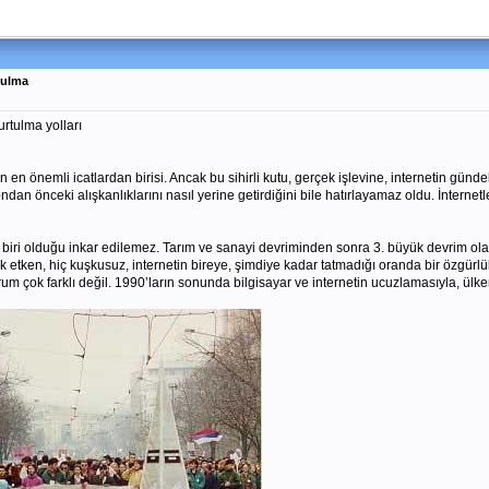
tulma
urtulma yolları
n önemli icatlardan birisi. Ancak bu sihirli kutu, gerçek işlevine, internetin gündeli
ndan önceki alışkanlıklarını nasıl yerine getirdiğini bile hatırlayamaz oldu. İntern
ri olduğu inkar edilemez. Tarım ve sanayi devriminden sonra 3. büyük devrim olarak 
 etken, hiç kuşkusuz, internetin bireye, şimdiye kadar tatmadığı oranda bir özgür
e durum çok farklı değil. 1990’ların sonunda bilgisayar ve internetin ucuzlamasıyla,