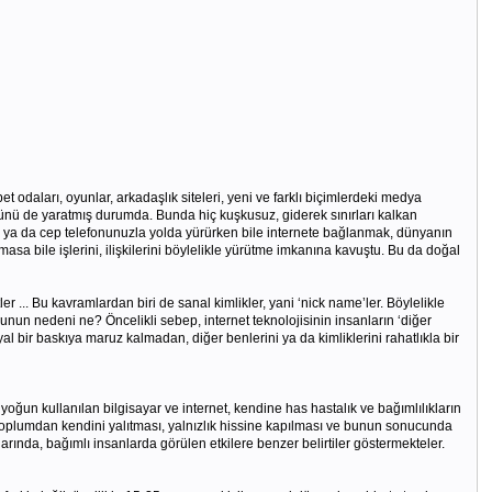
et odaları, oyunlar, arkadaşlık siteleri, yeni ve farklı biçimlerdeki medya
ültürünü de yaratmış durumda. Bunda hiç kuşkusuz, giderek sınırları kalkan
ta ya da cep telefonunuzla yolda yürürken bile internete bağlanmak, dünyanın
 bile işlerini, ilişkilerini böylelikle yürütme imkanına kavuştu. Bu da doğal
r ... Bu kavramlardan biri de sanal kimlikler, yani ‘nick name’ler. Böylelikle
unun nedeni ne? Öncelikli sebep, internet teknolojisinin insanların ‘diğer
 bir baskıya maruz kalmadan, diğer benlerini ya da kimliklerini rahatlıkla bir
yoğun kullanılan bilgisayar ve internet, kendine has hastalık ve bağımlılıkların
n toplumdan kendini yalıtması, yalnızlık hissine kapılması ve bunun sonucunda
arında, bağımlı insanlarda görülen etkilere benzer belirtiler göstermekteler.