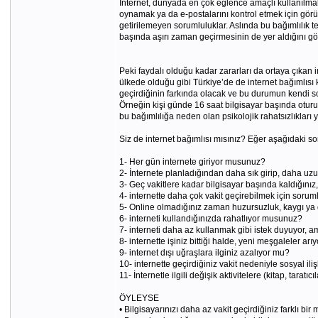
İnternet, dünyada en çok eğlence amaçlı kullanılmakt
oynamak ya da e-postalarını kontrol etmek için görü
getirilemeyen sorumluluklar. Aslında bu bağımlılık teh
başında aşırı zaman geçirmesinin de yer aldığını gös
Peki faydalı olduğu kadar zararları da ortaya çıkan 
ülkede olduğu gibi Türkiye’de de internet bağımlısı ki
geçirdiğinin farkında olacak ve bu durumun kendi s
Örneğin kişi günde 16 saat bilgisayar başında oturu
bu bağımlılığa neden olan psikolojik rahatsızlıkları y
Siz de internet bağımlısı mısınız? Eğer aşağıdaki so
1- Her gün internete giriyor musunuz?
2- İnternete planladığından daha sık girip, daha uz
3- Geç vakitlere kadar bilgisayar başında kaldığın
4- internette daha çok vakit geçirebilmek için soruml
5- Online olmadığınız zaman huzursuzluk, kaygı ya
6- interneti kullandığınızda rahatlıyor musunuz?
7- interneti daha az kullanmak gibi istek duyuyor
8- internette işiniz bittiği halde, yeni meşgaleler a
9- internet dışı uğraşlara ilginiz azalıyor mu?
10- internette geçirdiğiniz vakit nedeniyle sosyal i
11- İnternetle ilgili değişik aktivitelere (kitap, tar
ÖYLEYSE
• Bilgisayarınızı daha az vakit geçirdiğiniz farklı bir