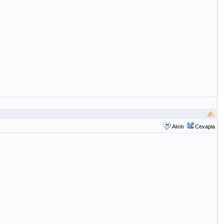
Alıntı
Cevapla