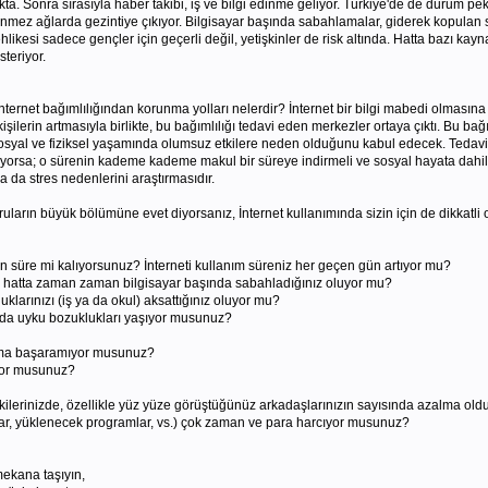
a. Sonra sırasıyla haber takibi, iş ve bilgi edinme geliyor. Türkiye'de de durum pek
nmez ağlarda gezintiye çıkıyor. Bilgisayar başında sabahlamalar, giderek kopulan so
likesi sadece gençler için geçerli değil, yetişkinler de risk altında. Hatta bazı kayna
teriyor.
internet bağımlılığından korunma yolları nelerdir? İnternet bir bilgi mabedi olmasına
şilerin artmasıyla birlikte, bu bağımlılığı tedavi eden merkezler ortaya çıktı. Bu bağı
osyal ve fiziksel yaşamında olumsuz etkilere neden olduğunu kabul edecek. Tedavide
yorsa; o sürenin kademe kademe makul bir süreye indirmeli ve sosyal hayata dahil o
a da stres nedenlerini araştırmasıdır.
ruların büyük bölümüne evet diyorsanız, İnternet kullanımında sizin için de dikkatl
un süre mi kalıyorsunuz? İnterneti kullanım süreniz her geçen gün artıyor mu?
ız, hatta zaman zaman bilgisayar başında sabahladığınız oluyor mu?
uklarınızı (iş ya da okul) aksattığınız oluyor mu?
 da uyku bozuklukları yaşıyor musunuz?
, ama başaramıyor musunuz?
rıyor musunuz?
lişkilerinizde, özellikle yüz yüze görüştüğünüz arkadaşlarınızın sayısında azalma ol
atıcılar, yüklenecek programlar, vs.) çok zaman ve para harcıyor musunuz?
 mekana taşıyın,