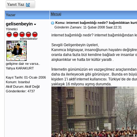
Yanıt Yaz
Mesaj
Yazar
Konu: internet bağımlılığı nedir? bağımlılıktan kur
gelisenbeyin
Gönderim Zamanı: 11-Şubat-2008 Saat 22:31
Yönetici
internet bağımlılığı nedir? internet bağımlılığından k
Sevgili Gelişenbeyin üyeleri,
Kanımca bilgisayar, insanoğlunun hayatını değiştiren e
oranla daha fazla bizi kendine bağladı ve insanlar o
alışkanlıklar ve hatta bir kültür yarattı .
gelişime dair ne varsa..
Yahya KARAKURT
İnternetin günümüzün en vazgeçilmez araçlarından bi
daha da ilerleyecek gibi görünüyor.. Bunda en büyük
Kayıt Tarihi: 01-Ocak-2006
kişiden 1'i aktif internet kullanıcısı. Türkiye’de d
Konum: Istanbul
yaklaşık 16 milyonu aşmış durumda.
Aktif Durum: Aktif Değil
Gönderilenler: 4737