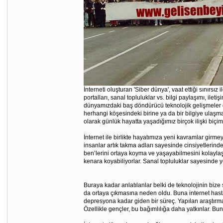
İnterneti oluşturan 'Siber dünya', vaat ettiği sınırsı
portalları, sanal topluluklar vs. bilgi paylaşımı, ile
dünyamızdaki baş döndürücü teknolojik gelişmeler de
herhangi köşesindeki birine ya da bir bilgiye ulaşm
olarak günlük hayatta yaşadığımız birçok ilişki biçimi
İnternet ile birlikte hayatımıza yeni kavramlar girme
insanlar artık takma adları sayesinde cinsiyetlerind
ben’lerini ortaya koyma ve yaşayabilmesini kolaylaşt
kenara koyabiliyorlar. Sanal topluluklar sayesinde ye
Buraya kadar anlatılanlar belki de teknolojinin bize 
da ortaya çıkmasına neden oldu. Buna internet hastal
depresyona kadar giden bir süreç. Yapılan araştırmal
Özellikle gençler, bu bağımlılığa daha yatkınlar. Bun