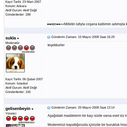
Kayıt Tarihi: 23-Mart-2007
Konum: Ankara
Aktif Durum: Aktif Değil
Gönderilenler: 288
●●квя●●««Milletin lafıyla coşana kalbimin adımıy
Gönderim Zamanı: 15-Mayıs-2008 Saat 16:29
sukla
Moderatör
teşekkurler
Kayıt Tarihi: 06-Şubat-2007
Konum: İstanbul
Aktif Durum: Aktif Değil
Gönderilenler: 100
Gönderim Zamanı: 25-Mayıs-2008 Saat 13:14
gelisenbeyin
Yönetici
Aşağıdaki maddelerin bir kaçı sizde varsa evet siz i
Modeminizi kapattığınızda içinizde bir burukluk hiss