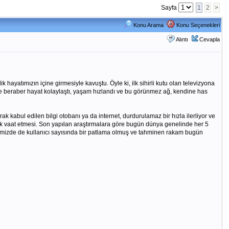
Sayfa
1
2
>
Konu Arama
Konu Seçenekleri
Alıntı
Cevapla
k hayatımızın içine girmesiyle kavuştu. Öyle ki, ilk sihirli kutu olan televizyona
etle beraber hayat kolaylaştı, yaşam hızlandı ve bu görünmez ağ, kendine has
kabul edilen bilgi otobanı ya da internet, durdurulamaz bir hızla ilerliyor ve
lük vaat etmesi. Son yapılan araştırmalara göre bugün dünya genelinde her 5
 ülkemizde de kullanıcı sayısında bir patlama olmuş ve tahminen rakam bugün