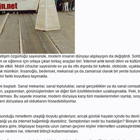
z iletişim özgürlüğü sayesinde, modern insanın dünyayı algılayışını da değiştirdi. Sohb
tişim ve eğlence için ortaya çıkan birkaç araçtan biri. İnternet artık kendi dilini ve k
 etkili. Mobil cihazlar sayesinde ev ya da ofis dışında bir kafede, otobüste, uçak
ak mümkün. İnsanoğlu, bedensel, mekansal ya da zamansal olarak bir yerde bulunmasa
ni farklı boyutlara taşımakta.
ye başladı. Sanal mekanlar, sanal topluluklar, sanal gerçeklikler ya da sanal cemaatle
en, yaşlarından, görünüşlerinden ve diğer tüm özelliklerinden uzaklaşmakta. Peki, b
ırması. Bu sayede insanlar, modern dünyaya karşı tüm maskelerinden sıyrılıp, sosyal
ni dünyalara ait olduklarını hissedebiliyorlar.
sunduğu nimetlerin ulaştığı boyutu gösteriyor, ancak günlük hayatın içinde bu denli 
ığı ya da internet bağımlılığı diyebiliriz. Semptomları nedir bu hastalığın? Bireyi
ara göre, bilgisayar başında uzun zaman geçiren kişiler internetten uzaklaştırıldıkl
un nedeni ise, interneti bilinçli kullanmamaları.