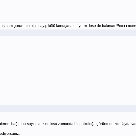
la koşmam gururumu hiçe sayıp kötü konuşana ölüyorm dese de bakmam!!!»»●●квя●
nternet bağımlısı sayılırsınız en kısa zamanda bir psikoloğa görünmenizde fayda var
ediyorsanız,