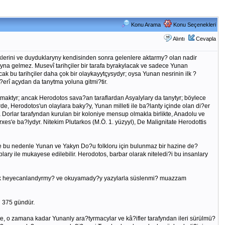
Konu Arama
Konu Seçenekleri
Alıntı
Cevapla
erini ve duyduklaryny kendisinden sonra gelenlere aktarmy? olan nadir
myna gelmez. Musevî tarihçiler bir tarafa byrakylacak ve sadece Yunan
ak bu tarihçiler daha çok bir olaykayytçysydyr; oysa Yunan nesrinin ilk ?
?erî açydan da tanytma yoluna gitmi?tir.
tmaktyr; ancak Herodotos sava?an taraflardan Asyalylary da tanytyr; böylece
, Herodotos'un olaylara baky?y, Yunan milleti ile ba?lanty içinde olan di?er
 Dorlar tarafyndan kurulan bir koloniye mensup olmakla birlikte, Anadolu ve
xes'e ba?lydyr. Nitekim Plutarkos (M.Ö. 1. yüzyyl), De Malignitate Herodottis
e bu nedenle Yunan ve Yakyn Do?u folkloru için bulunmaz bir hazine de?
plary ile mukayese edilebilir. Herodotos, barbar olarak niteledi?i bu insanlary
onu çok heyecanlandyrmy? ve okuyamady?y yazylarla süslenmi? muazzam
l 375 gündür.
te, o zamana kadar Yunanly ara?tyrmacylar ve kâ?ifler tarafyndan ileri sürülmü?