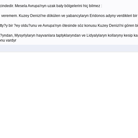
incindedir. Mesela Avrupa'nyn uzak baty bölgelerini hiç bilmez :
lgi veremem. Kuzey Denizi'ne dökülen ve yabancylaryn Eridonos adyny verdikleri bi
tty?y bir ?ey oldu?unu ve Avrupa'nyn ötesinde söz konusu Kuzey Denizi'ni gören bi
dan, Mysyrlylaryn hayvanlara taptyklaryndan ve Lidyalylaryn kollaryny kesip kanl
konu vardyr