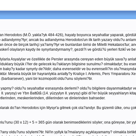
 Herodotos (M.Ö. yakla?yk 484-426), hayaty boyunca seyahatlar yaparak, gördükl
iye adlandyrmy?tyr; ancak bu adlandyrma Herodotos'un ilk tarih yazary oldu?u anla
 önce de birçok tarihçi ya?amy?tyr ve bunlardan birisi de Miletli Hekataios'tur; anc
skerî olaylaryn kaydy ile synyrlandyrmamy?, gezdi?i ve gördü?ü yerleri fizikî ve be
lylarla Asyalylar ve özellikle de Persler arasynda cereyan eden büyük sava?y anla
duklary büyük i?ler de gelecek ku?aklaryn bilgisine sunulmu? olmaktadyr; bu eserde
nyn baky?y kadar synyrly de?ildir; daha evrenseldir ve bu evrenselli?in olu?masynda
tür. Mesela büyük bir hayranlykla anlatty?y Kraliçe I. Artemis, Pers Ymparatoru Xer
 (barbarsever), yani bir kozmopolit oldu?unu söylemi?tir.
ka) yapmy? oldu?u seyahatlar esnasynda derlemi? oldu?u bilgilere dayanmaktadyr v
I. yarysy) ve Ybn Battûtâ (14. yüzyylyn II. yarysy) gibi di?er büyük seyyahlaryn kita
adetlerinden, meskenlerinden, dillerinden ve dinlerinden bahseder.
da?y olarak do?an Herodotos için Mysyr'a gitmek çok ola?andyr. Bu gizemli ülke, 
lu?unu (30 x 12) + 5 = 365 gün olarak benimsediklerini söyler; ona göreyse, bir yy
ma?any oldu?unu söylemi?tir. Nil'in yyllyk ta?malaryny açyklayamamy? olmakla birlik