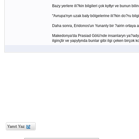
Bazy yerlere ili?kin bilgileri çok kyttyr ve bunun bil
"Avrupa'nyn uzak baty bölgelerine ili?kin do?ru bi
Daha sonra, Eridonos'un Yunanly bir ?airin ortaya a
Makedonya'da Prasiad Gölü'nde insanlaryn ya?ady?yn
ilginçtir ve yapytynda bunlar gibi ilgi çeken birçok 
Yanıt Yaz