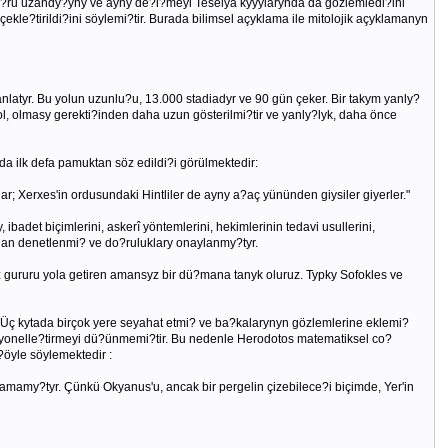
 do?ru uzandy?yny ve ayny de?i?meyi Teselya kyyylarynda da gözlemledi?ini
e?tirildi?ini söylemi?tir. Burada bilimsel açyklama ile mitolojik açyklamanyn
nlatyr. Bu yolun uzunlu?u, 13.000 stadiadyr ve 90 gün çeker. Bir takym yanly?
ol, olmasy gerekti?inden daha uzun gösterilmi?tir ve yanly?lyk, daha önce
da ilk defa pamuktan söz edildi?i görülmektedir:
r; Xerxes'in ordusundaki Hintliler de ayny a?aç yününden giysiler giyerler."
 ibadet biçimlerini, askerî yöntemlerini, hekimlerinin tedavi usullerini,
fyndan denetlenmi? ve do?ruluklary onaylanmy?tyr.
z gururu yola getiren amansyz bir dü?mana tanyk oluruz. Typky Sofokles ve
. Üç kytada birçok yere seyahat etmi? ve ba?kalarynyn gözlemlerine eklemi?
rasyonelle?tirmeyi dü?ünmemi?tir. Bu nedenle Herodotos matematiksel co?
?öyle söylemektedir :
pamamy?tyr. Çünkü Okyanus'u, ancak bir pergelin çizebilece?i biçimde, Yer'in