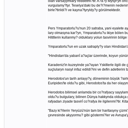
olan varsayymlary reddetmi?tir. A?a?y Mysyr'yn önc
vurgulamy?tyr. Teselya'daki bu de?i?menin nedenini
birle?tirildi?i ve kayna?tyryldy?y görülmektedir.
Pers Ymparatorlu?u'nun 20 satraba, yani eyalete ayr
lary olmasyna kar?yn, Ymparatorlu?u ikiye bölen bu 
Hititlerin kullanmy? olduklary yolun tasvirinin böl
Ymparatorlu?un en uzak satraply?y olan Hindistan'a 
"Hindistan'da yabanî a?açlar üzerinde, koyun yününd
Karadeniz'in kuzeyinde ya?ayan Yskitlerle ilgili de ge
suçlularyn nasyl infaz edildi?ini ve defin adetlerin
Herodotos'un tarih anlayy?y, döneminin büyük ?airl
Euripides'te oldu?u gibi, Herodotos'ta da her olayy
Herodotos bilimsel anlamda bir co?rafyacy sayylama
oldu?u bulgulary, bilinen Dünya hakkynda oldukça g
rafyadan ziyade tasvirî co?rafya ile ilgilenmi?tir. 
"Bazy ki?ilerin Yeryüzü'nün tam bir haritasyny çizm
çevresinde akyyormu? gibi göstermi?ler ve Avrupa'y