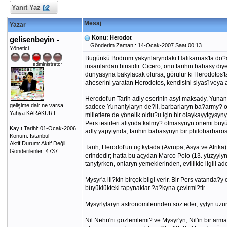
Yanıt Yaz
Mesaj
Yazar
Konu: Herodot
gelisenbeyin
Gönderim Zamanı: 14-Ocak-2007 Saat 00:13
Yönetici
Bugünkü Bodrum yakynlaryndaki Halikarnas'ta do?an
insanlardan birisidir. Cicero, onu tarihin babasy d
dünyasyna bakylacak olursa, görülür ki Herodotos'tan
aheserini yaratan Herodotos, kendisini siyasî veya a
Herodot'un Tarih adly eserinin asyl maksady, Yunan
gelişime dair ne varsa..
sadece Yunanlylaryn de?il, barbarlaryn ba?army? ol
Yahya KARAKURT
milletlere de yönelik oldu?u için bir olaykayytçysy
Pers tesirleri altynda kalmy? olmasynyn önemi büyük
Kayıt Tarihi: 01-Ocak-2006
adly yapytynda, tarihin babasynyn bir philobarbaros
Konum: Istanbul
Aktif Durum: Aktif Değil
Tarih, Herodot'un üç kytada (Avrupa, Asya ve Afri
Gönderilenler: 4737
erindedir; hatta bu açydan Marco Polo (13. yüzyylyn I
tanytyrken, onlaryn yemeklerinden, evlilikle ilgili 
Mysyr'a ili?kin birçok bilgi verir. Bir Pers vatan
büyüklükteki tapynaklar ?a?kyna çevirmi?tir.
Mysyrlylaryn astronomilerinden söz eder; yylyn uzun
Nil Nehri'ni gözlemlemi? ve Mysyr'yn, Nil'in bir ar