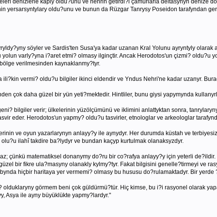
eleri denizlerle kaply oldu?unu ve nehrin getirdi?i çamurlarla deltasynyn denize
n yersarsyntylary oldu?unu ve bunun da Rüzgar Tanrysy Poseidon tarafyndan gerçekl
yldy?yny söyler ve Sardis'ten Susa'ya kadar uzanan Kral Yolunu ayryntyly olarak a
yolun varly?yna i?aret etmi? olmasy ilginçtir. Ancak Herodotos'un çizmi? oldu?u y
ge bölge verilmesinden kaynaklanmy?tyr.
ili?kin vermi? oldu?u bilgiler ikinci eldendir ve Yndus Nehri'ne kadar uzanyr. Bura
en çok daha güzel bir yün yeti?mektedir. Hintliler, bunu giysi yapymynda kullanyrla
ni? bilgiler verir; ülkelerinin yüzölçümünü ve iklimini anlattyktan sonra, tanrylaryny,
i tasvir eder. Herodotos'un yapmy? oldu?u tasvirler, etnologlar ve arkeologlar tara
erinin ve oyun yazarlarynyn anlayy?y ile aynydyr. Her durumda küstah ve terbiyesi
n olu?u ilahî takdire ba?lydyr ve bundan kaçyp kurtulmak olanaksyzdyr.
z; çünkü matematiksel donanymy do?ru bir co?rafya anlayy?y için yeterli de?ildir
üzel bir fikre ula?masyny olanakly kylmy?tyr. Fakat bilgisini genelle?tirmeyi ve 
Kitabynda hiçbir haritaya yer vermemi? olmasy bu hususu do?rulamaktadyr. Bir yerde 
i? olduklaryny görmem beni çok güldürmü?tür. Hiç kimse, bu i?i rasyonel olarak ya
y, Asya ile ayny büyüklükte yapmy?lardyr."