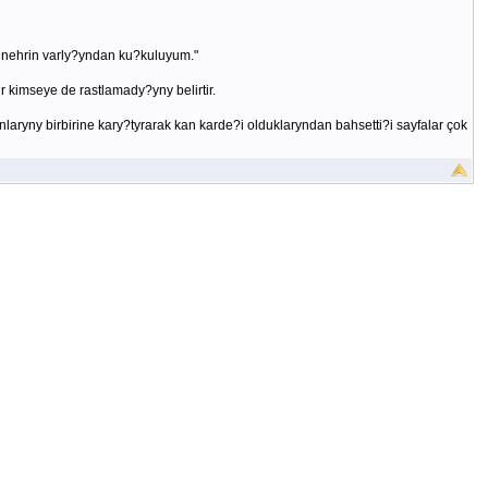
r nehrin varly?yndan ku?kuluyum."
r kimseye de rastlamady?yny belirtir.
aryny birbirine kary?tyrarak kan karde?i olduklaryndan bahsetti?i sayfalar çok