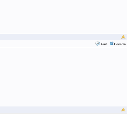
Alıntı
Cevapla