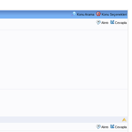
Konu Arama
Konu Seçenekleri
Alıntı
Cevapla
Alıntı
Cevapla