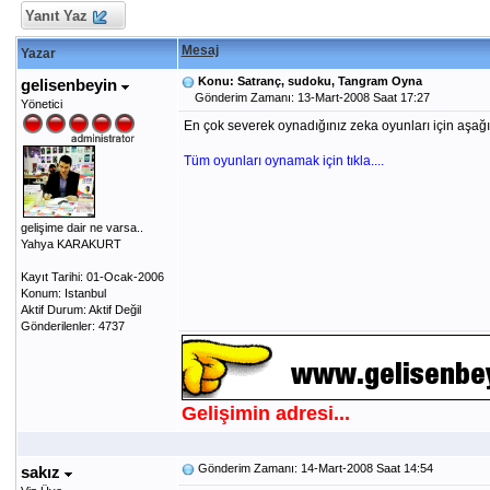
Yanıt Yaz
Mesaj
Yazar
Konu: Satranç, sudoku, Tangram Oyna
gelisenbeyin
Gönderim Zamanı: 13-Mart-2008 Saat 17:27
Yönetici
En çok severek oynadığınız zeka oyunları için aşağıda
Tüm oyunları oynamak için tıkla....
gelişime dair ne varsa..
Yahya KARAKURT
Kayıt Tarihi: 01-Ocak-2006
Konum: Istanbul
Aktif Durum: Aktif Değil
Gönderilenler: 4737
Gelişimin adresi...
Gönderim Zamanı: 14-Mart-2008 Saat 14:54
sakız