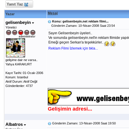
Yanıt Yaz
Mesaj
Yazar
Konu: gelisenbeyin.net reklam filmi...
gelisenbeyin
Gönderim Zamanı: 10-Nisan-2008 Saat 23:54
Yönetici
Sayın Gelisenbeyin üyeleri..
Ve sonunda gelisenbeyin.net'in reklam filmide yapıldı.
Emeği geçen Serkan'a teşekkürler..
Reklam Filmi İzlemek için tıkla...
gelişime dair ne varsa..
Yahya KARAKURT
Kayıt Tarihi: 01-Ocak-2006
Konum: Istanbul
Aktif Durum: Aktif Değil
Gönderilenler: 4737
Gelişimin adresi...
Gönderim Zamanı: 13-Nisan-2008 Saat 19:50
Albatros