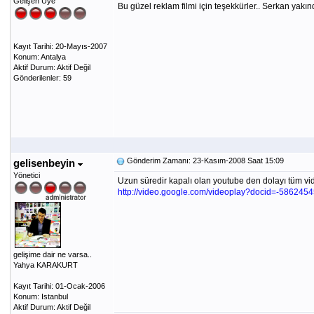
Gelişen Üye
Bu güzel reklam filmi için teşekkürler.. Serkan yak
Kayıt Tarihi: 20-Mayıs-2007
Konum: Antalya
Aktif Durum: Aktif Değil
Gönderilenler: 59
Gönderim Zamanı: 23-Kasım-2008 Saat 15:09
gelisenbeyin
Yönetici
Uzun süredir kapalı olan youtube den dolayı tüm vid
http://video.google.com/videoplay?docid=-58624
gelişime dair ne varsa..
Yahya KARAKURT
Kayıt Tarihi: 01-Ocak-2006
Konum: Istanbul
Aktif Durum: Aktif Değil