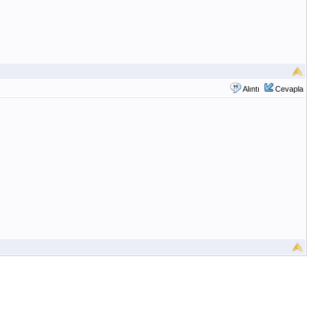
Alıntı
Cevapla