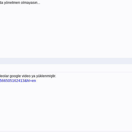
ında yönetmen olmayasın...
eolar google video ya yüklenmiştir.
54566505162413&hl=en