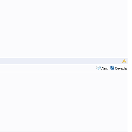
Alıntı
Cevapla