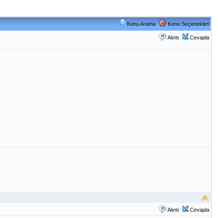
Konu Arama
Konu Seçenekleri
Alıntı
Cevapla
Alıntı
Cevapla