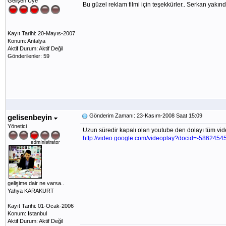
Gelişen Üye
Bu güzel reklam filmi için teşekkürler.. Serkan yakı
Kayıt Tarihi: 20-Mayıs-2007
Konum: Antalya
Aktif Durum: Aktif Değil
Gönderilenler: 59
Gönderim Zamanı: 23-Kasım-2008 Saat 15:09
gelisenbeyin
Yönetici
Uzun süredir kapalı olan youtube den dolayı tüm vid
http://video.google.com/videoplay?docid=-58624
gelişime dair ne varsa..
Yahya KARAKURT
Kayıt Tarihi: 01-Ocak-2006
Konum: Istanbul
Aktif Durum: Aktif Değil