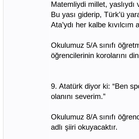
Matemliydi millet, yaslıydı 
Bu yası giderip, Türk’ü yar
Ata’ydı her kalbe kıvılcım 
Okulumuz 5/A sınıfı öğret
öğrencilerinin korolarını di
9. Atatürk diyor ki: “Ben s
olanını severim.”
Okulumuz 8/A sınıfı öğre
adlı şiiri okuyacaktır.