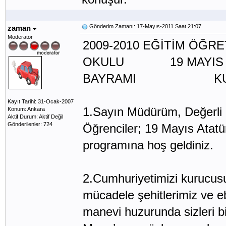
Gönderim Zamanı: 17-Mayıs-2011 Saat 21:07
zaman
Moderatör
2009-2010 EĞİTİM ÖĞRE
OKULU 19 MAYIS AT
BAYRAMI KUTLA
Kayıt Tarihi: 31-Ocak-2007
1.Sayın Müdürüm, Değerli Ö
Konum: Ankara
Aktif Durum: Aktif Değil
Gönderilenler: 724
Öğrenciler; 19 Mayıs Atat
programına hoş geldiniz.
2.Cumhuriyetimizi kurucusu
mücadele şehitlerimiz ve e
manevi huzurunda sizleri bi