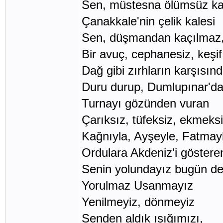
Sen, müstesna ölümsüz k
Çanakkale'nin çelik kalesi
Sen, düşmandan kaçılmaz,
Bir avuç, cephanesiz, keşif
Dağ gibi zırhların karşısın
Duru durup, Dumlupınar'd
Turnayı gözünden vuran
Çarıksız, tüfeksiz, ekmeks
Kağnıyla, Ayşeyle, Fatmay
Ordulara Akdeniz'i göstere
Senin yolundayız bugün de
Yorulmaz Usanmayız
Yenilmeyiz, dönmeyiz
Senden aldık ışığımızı,