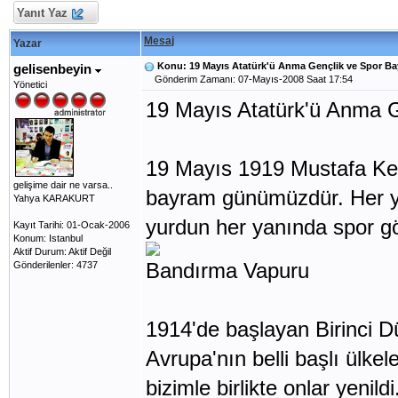
Yanıt Yaz
Mesaj
Yazar
Konu: 19 Mayıs Atatürk'ü Anma Gençlik ve Spor Ba
gelisenbeyin
Gönderim Zamanı: 07-Mayıs-2008 Saat 17:54
Yönetici
19 Mayıs Atatürk'ü Anma 
19 Mayıs 1919 Mustafa Kem
gelişime dair ne varsa..
bayram günümüzdür. Her y
Yahya KARAKURT
yurdun her yanında spor göst
Kayıt Tarihi: 01-Ocak-2006
Konum: Istanbul
Aktif Durum: Aktif Değil
Bandırma Vapuru
Gönderilenler: 4737
1914'de başlayan Birinci D
Avrupa'nın belli başlı ülkele
bizimle birlikte onlar yenil