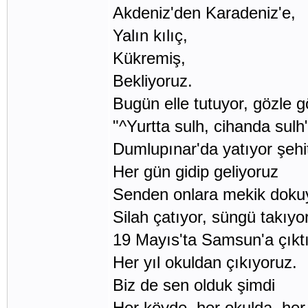
Akdeniz'den Karadeniz'e,
Yalın kılıç,
Kükremiş,
Bekliyoruz.
Bugün elle tutuyor, gözle 
"^Yurtta sulh, cihanda sulh"
Dumlupınar'da yatıyor şehit
Her gün gidip geliyoruz
Senden onlara mekik doku
Silah çatıyor, süngü takıyor
19 Mayıs'ta Samsun'a çıktı
Her yıl okuldan çıkıyoruz.
Biz de sen olduk şimdi
Her köyde, her okulda, her