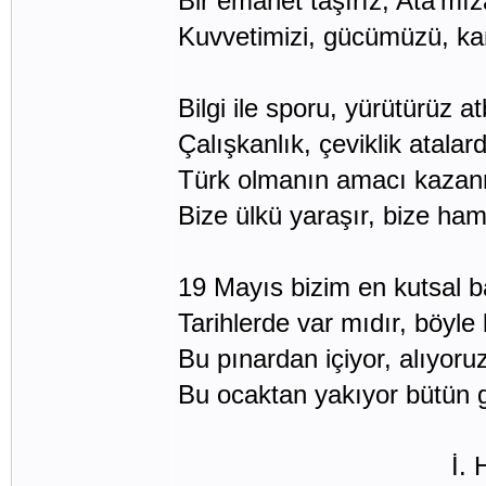
Bir emanet taşırız, Ata'mız
Kuvvetimizi, gücümüzü, ka
Bilgi ile sporu, yürütürüz at
Çalışkanlık, çeviklik atalar
Türk olmanın amacı kazanm
Bize ülkü yaraşır, bize ham
19 Mayıs bizim en kutsal 
Tarihlerde var mıdır, böyle 
Bu pınardan içiyor, alıyoru
Bu ocaktan yakıyor bütün ge
İ. Hakkı 