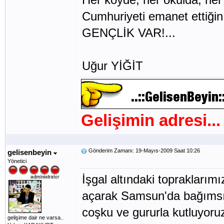
Cumhuriyeti emanet ettiğin
GENÇLİK VAR!...
Uğur YİĞİT
Gelişimin adresi...
Gönderim Zamanı: 19-Mayıs-2009 Saat 10:26
gelisenbeyin
Yönetici
İşgal altındaki topraklarım
açarak Samsun'da bağımsız
coşku ve gururla kutluyoru
gelişime dair ne varsa..