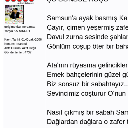
Samsun'a ayak basmış Ka
Çayır, çimen yeşermiş zaf
gelişime dair ne varsa..
Yahya KARAKURT
Davul zurna sesinde şahla
Kayıt Tarihi: 01-Ocak-2006
Konum: Istanbul
Gönlüm coşup öter bir baha
Aktif Durum: Aktif Değil
Gönderilenler: 4737
Ata'nın rüyasına gelincikle
Emek bahçelerinin güzel gü
Biz sonsuz bir sabahtayız.
Sevincimiz coşturur O'nun
Nasıl çıkmış bir sabah Sa
Dağlardan dağlara o zafer 