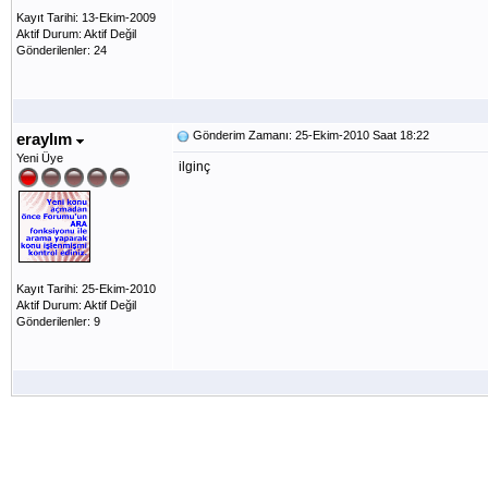
Kayıt Tarihi: 13-Ekim-2009
Aktif Durum: Aktif Değil
Gönderilenler: 24
Gönderim Zamanı: 25-Ekim-2010 Saat 18:22
eraylım
Yeni Üye
ilginç
Kayıt Tarihi: 25-Ekim-2010
Aktif Durum: Aktif Değil
Gönderilenler: 9