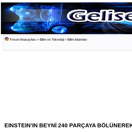
Forum Anasayfası
>
Bilim ve Teknoloji
>
Bilim Adamları
EINSTEIN'IN BEYNİ 240 PARÇAYA BÖLÜNERE