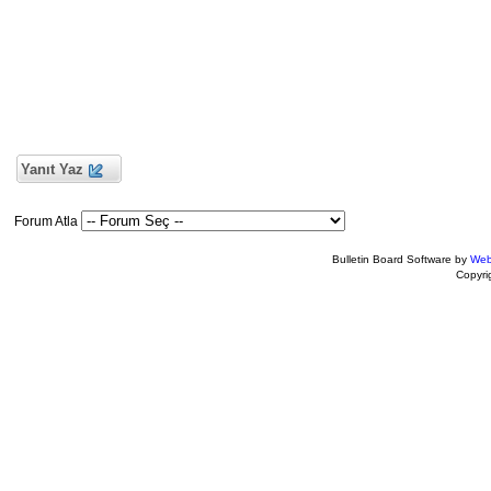
Yanıt Yaz
Forum Atla
Bulletin Board Software by
Web
Copyr