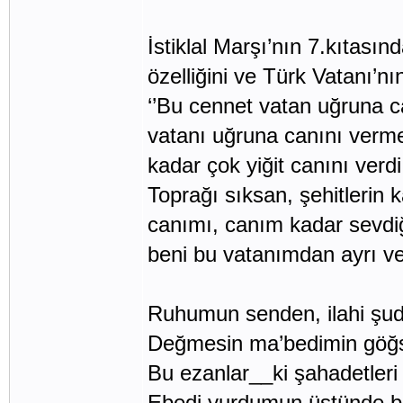
İstiklal Marşı’nın 7.kıtası
özelliğini ve Türk Vatanı’nı
‘’Bu cennet vatan uğruna c
vatanı uğruna canını verme
kadar çok yiğit canını verdi
Toprağı sıksan, şehitlerin k
canımı, canım kadar sevdiğ
beni bu vatanımdan ayrı ve
Ruhumun senden, ilahi şud
Değmesin ma’bedimin göğs
Bu ezanlar__ki şahadetleri 
Ebedi yurdumun üstünde be