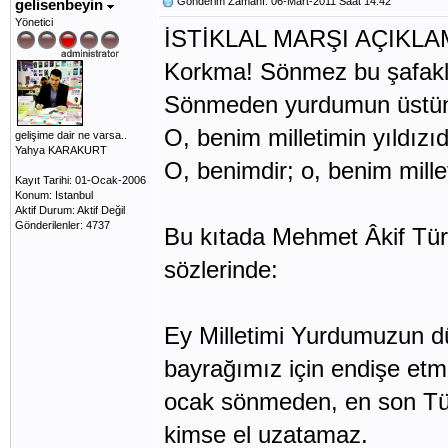
Gönderim Zamanı: 06-Mart-2011 Saat 14:42
gelisenbeyin
Yönetici
İSTİKLAL MARŞI AÇIKLA
Korkma! Sönmez bu şafakl
Sönmeden yurdumun üstünd
O, benim milletimin yıldızı
gelişime dair ne varsa..
Yahya KARAKURT
O, benimdir; o, benim mille
Kayıt Tarihi: 01-Ocak-2006
Konum: Istanbul
Aktif Durum: Aktif Değil
Gönderilenler: 4737
Bu kıtada Mehmet Âkif Türk
sözlerinde:
Ey Milletimi Yurdumuzun d
bayrağımız için endişe etm
ocak sönmeden, en son Tü
kimse el uzatamaz.