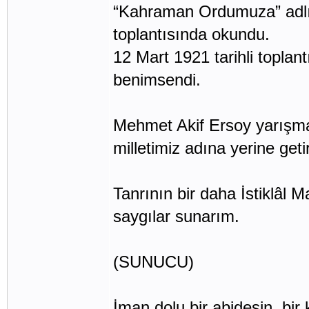
“Kahraman Ordumuza” adlı ş
toplantısında okundu.
12 Mart 1921 tarihli toplant
benimsendi.
Mehmet Akif Ersoy yarışma 
milletimiz adına yerine getir
Tanrının bir daha İstiklâl 
saygılar sunarım.
(SUNUCU)
İman dolu bir abidesin, bir 