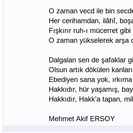
O zaman vecd ile bin secd
Her cerihamdan, ilâhî, boş
Fışkırır ruh-ı mücerret gib
O zaman yükselerek arşa d
Dalgalan sen de şafaklar gib
Olsun artık dökülen kanları
Ebediyen sana yok, ırkıma 
Hakkıdır, hür yaşamış, bay
Hakkıdır, Hakk’a tapan, mill
Mehmet Akif ERSOY