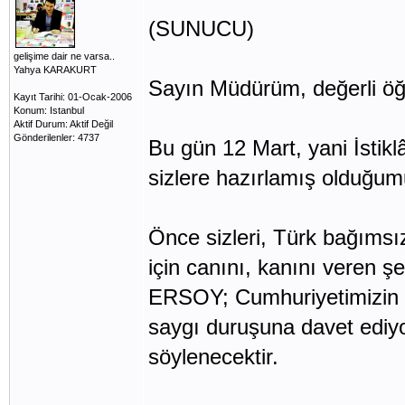
(SUNUCU)
gelişime dair ne varsa..
Yahya KARAKURT
Sayın Müdürüm, değerli öğr
Kayıt Tarihi: 01-Ocak-2006
Konum: Istanbul
Aktif Durum: Aktif Değil
Gönderilenler: 4737
Bu gün 12 Mart, yani İstikl
sizlere hazırlamış olduğu
Önce sizleri, Türk bağımsız
için canını, kanını veren şe
ERSOY; Cumhuriyetimizin ku
saygı duruşuna davet ediyo
söylenecektir.