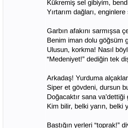
Kükremiş sel gibiyim, bend
Yırtarım dağları, enginler
Garbın afakını sarmışsa çel
Benim iman dolu göğsüm gi
Ulusun, korkma! Nasıl böyl
“Medeniyet!” dediğin tek d
Arkadaş! Yurduma alçaklar
Siper et gövdeni, dursun b
Doğacaktır sana va’dettiği 
Kim bilir, belki yarın, belki
Bastığın yerleri “toprak!” 