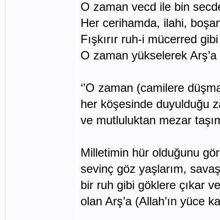
O zaman vecd ile bin secde
Her cerihamda, ilahi, boşa
Fışkırır ruh-i mücerred gib
O zaman yükselerek Arş’a 
‘’O zaman (camilere düşma
her köşesinde duyulduğu z
ve mutluluktan mezar taşım
Milletimin hür olduğunu gö
sevinç göz yaşlarım, savaş
bir ruh gibi göklere çıkar v
olan Arş’a (Allah’ın yüce ka