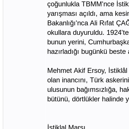
çoğunlukla TBMM'nce İstiklâ
yarışması açıldı, ama kesi
Bakanlığı'nca Ali Rıfat Ç
okullara duyuruldu. 1924'te
bunun yerini, Cumhurbaşka
hazırladığı bugünkü beste a
Mehmet Akif Ersoy, İstiklâ
olan inancını, Türk askerini
ulusunun bağımsızlığa, hakka
bütünü, dörtlükler halinde 
İstiklal Marşı