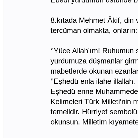
8.kıtada Mehmet Âkif, din v
tercüman olmakta, onların:
‘’Yüce Allah’ım! Ruhumun s
yurdumuza düşmanlar girme
mabetlerde okunan ezanlard
‘’Eşhedü enla ilahe illallah,
Eşhedü enne Muhammeden r
Kelimeleri Türk Milleti’nin 
temelidir. Hürriyet sembol
okunsun. Milletim kıyamete