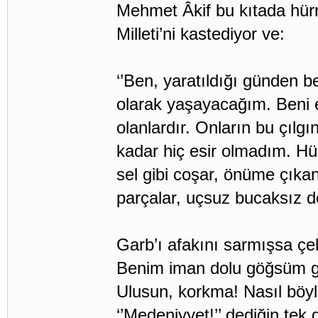
Mehmet Âkif bu kıtada hürriy
Milleti’ni kastediyor ve:
‘’Ben, yaratıldığı günden b
olarak yaşayacağım. Beni e
olanlardır. Onların bu çıl
kadar hiç esir olmadım. Hür
sel gibi coşar, önüme çıkan
parçalar, uçsuz bucaksız de
Garb’ı afakını sarmışsa çeli
Benim iman dolu göğsüm gi
Ulusun, korkma! Nasıl böyl
‘’Medeniyyet!’’ dediğin tek 