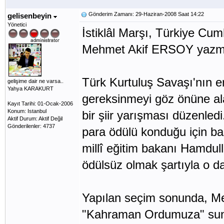
Gönderim Zamanı: 29-Haziran-2008 Saat 14:22
gelisenbeyin
Yönetici
İstiklâl Marşı, Türkiye Cumh
Mehmet Akif ERSOY yazmış
Türk Kurtuluş Savaşı'nın e
gelişime dair ne varsa..
Yahya KARAKURT
gereksinmeyi göz önüne ala
Kayıt Tarihi: 01-Ocak-2006
Konum: Istanbul
bir şiir yarışması düzenled
Aktif Durum: Aktif Değil
Gönderilenler: 4737
para ödülü konduğu için b
millî eğitim bakanı Hamdul
ödülsüz olmak şartıyla o da 
Yapılan seçim sonunda, Me
"Kahraman Ordumuza" sung