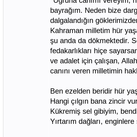
‘’Uğruna canımı vereyim, ne
bayrağım. Neden bize dargı
dalgalandığın göklerimizde
Kahraman milletim hür yaş
şu anda da dökmektedir. S
fedakarlıkları hiçe sayars
ve adalet için çalışan, Alla
canını veren milletimin hakkı
Ben ezelden beridir hür ya
Hangi çılgın bana zincir v
Kükremiş sel gibiyim, bend
Yırtarım dağları, enginler