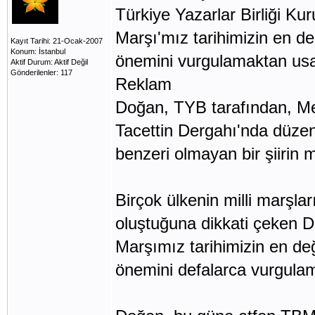
Türkiye Yazarlar Birliği K
Marşı'mız tarihimizin en değ
Kayıt Tarihi: 21-Ocak-2007
Konum: İstanbul
önemini vurgulamaktan usa
Aktif Durum: Aktif Değil
Gönderilenler: 117
Reklam
Doğan, TYB tarafından, Meh
Tacettin Dergahı'nda düzen
benzeri olmayan bir şiirin m
Birçok ülkenin milli marşlar
oluştuğuna dikkati çeken Doğ
Marşımız tarihimizin en değe
önemini defalarca vurgula