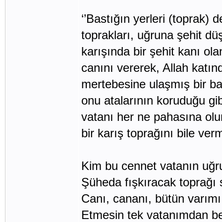
‘’Bastığın yerleri (toprak)
toprakları, uğruna şehit dü
karışında bir şehit kanı ola
canını vererek, Allah katın
mertebesine ulaşmış bir b
onu atalarının koruduğu gib
vatanı her ne pahasına olu
bir karış toprağını bile ver
Kim bu cennet vatanın uğr
Şüheda fışkıracak toprağı 
Canı, cananı, bütün varımı
Etmesin tek vatanımdan b