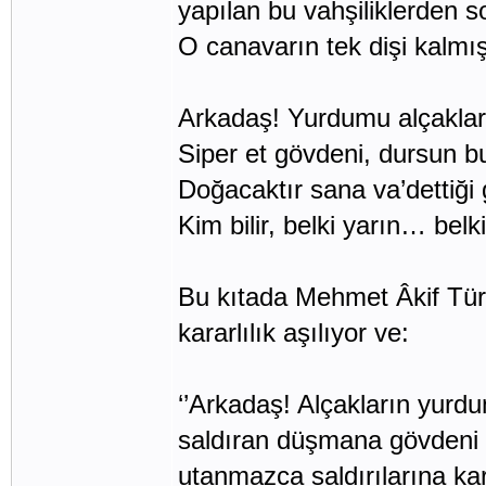
yapılan bu vahşiliklerden 
O canavarın tek dişi kalmış
Arkadaş! Yurdumu alçaklar
Siper et gövdeni, dursun b
Doğacaktır sana va’dettiği
Kim bilir, belki yarın… bel
Bu kıtada Mehmet Âkif Türk
kararlılık aşılıyor ve:
‘’Arkadaş! Alçakların yurd
saldıran düşmana gövdeni s
utanmazca saldırılarına k