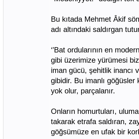
Bu kıtada Mehmet Âkif söm
adı altındaki saldırgan tu
‘’Bat ordularının en modern 
gibi üzerimize yürümesi bizi
iman gücü, şehitlik inancı va
gibidir. Bu imanlı göğüsler 
yok olur, parçalanır.
Onların homurtuları, uluma
takarak etrafa saldıran, za
göğsümüze en ufak bir kork