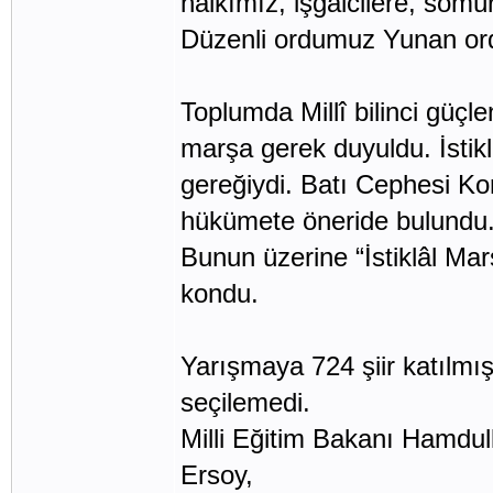
halkımız, işgalcilere, söm
Düzenli ordumuz Yunan ordu
Toplumda Millî bilinci güçl
marşa gerek duyuldu. İstik
gereğiydi. Batı Cephesi Ko
hükümete öneride bulundu. 
Bunun üzerine “İstiklâl Ma
kondu.
Yarışmaya 724 şiir katılmışt
seçilemedi.
Milli Eğitim Bakanı Hamdul
Ersoy,