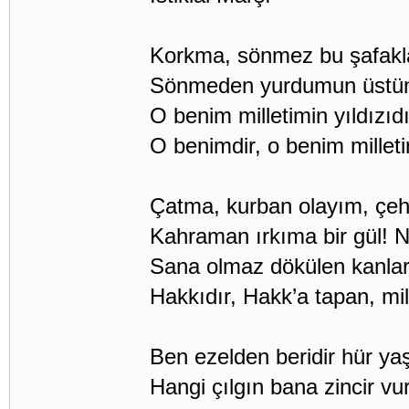
Korkma, sönmez bu şafakl
Sönmeden yurdumun üstünd
O benim milletimin yıldızıd
O benimdir, o benim millet
Çatma, kurban olayım, çehre
Kahraman ırkıma bir gül! N
Sana olmaz dökülen kanları
Hakkıdır, Hakk’a tapan, mille
Ben ezelden beridir hür ya
Hangi çılgın bana zincir v