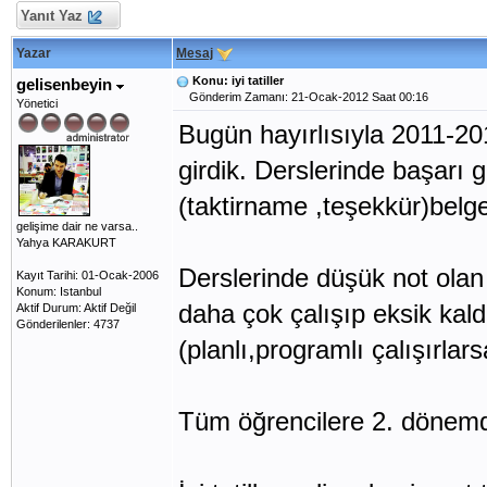
Yanıt Yaz
Yazar
Mesaj
Konu: iyi tatiller
gelisenbeyin
Gönderim Zamanı: 21-Ocak-2012 Saat 00:16
Yönetici
Bugün hayırlısıyla 2011-2012
girdik. Derslerinde başarı g
(taktirname ,teşekkür)belgele
gelişime dair ne varsa..
Yahya KARAKURT
Derslerinde düşük not olan
Kayıt Tarihi: 01-Ocak-2006
Konum: Istanbul
daha çok çalışıp eksik kald
Aktif Durum: Aktif Değil
Gönderilenler: 4737
(planlı,programlı çalışırlars
Tüm öğrencilere 2. dönemde