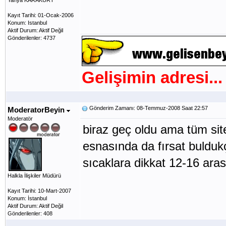
Yahya KARAKURT
Kayıt Tarihi: 01-Ocak-2006
Konum: Istanbul
Aktif Durum: Aktif Değil
Gönderilenler: 4737
Gelişimin adresi...
Gönderim Zamanı: 08-Temmuz-2008 Saat 22:57
ModeratorBeyin
Moderatör
biraz geç oldu ama tüm site 
esnasında da fırsat buldukç
sıcaklara dikkat 12-16 aras
Halkla İlişkiler Müdürü
Kayıt Tarihi: 10-Mart-2007
Konum: İstanbul
Aktif Durum: Aktif Değil
Gönderilenler: 408