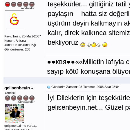
teşekkürler... gittiğiniz tatil
paylaşın hatta siz değerli
üşürüm deyin kalkmayın akş
kalır, direk kalkınca sitemi
Kayıt Tarihi: 23-Mart-2007
bekliyoruz
Konum: Ankara
Aktif Durum: Aktif Değil
Gönderilenler: 288
●●квя●●««Milletin lafıyla
sayıp kötü konuşana ölüy
Gönderim Zamanı: 08-Temmuz-2008 Saat 23:04
gelisenbeyin
Yönetici
İyi Dileklerin için teşekkürle
gelisenbeyin.net... Güzel pa
gelişime dair ne varsa..