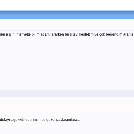
si için internette bilim adamı ararken bu siteyi keşfettim ve çok beğendim aranız
olayı teşekkür ederim. nice güzel paylaşımlara...