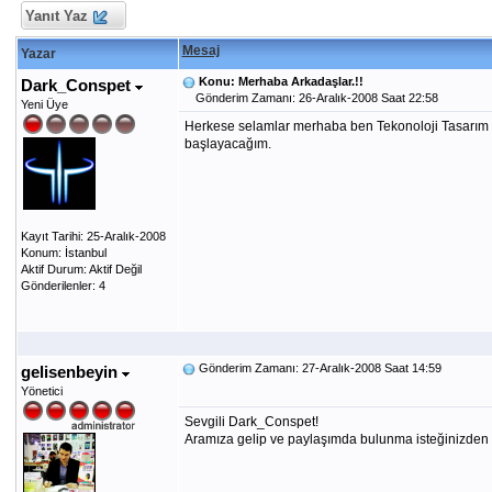
Yanıt Yaz
Mesaj
Yazar
Konu: Merhaba Arkadaşlar.!!
Dark_Conspet
Gönderim Zamanı: 26-Aralık-2008 Saat 22:58
Yeni Üye
Herkese selamlar merhaba ben Tekonoloji Tasarım der
başlayacağım.
Kayıt Tarihi: 25-Aralık-2008
Konum: İstanbul
Aktif Durum: Aktif Değil
Gönderilenler: 4
Gönderim Zamanı: 27-Aralık-2008 Saat 14:59
gelisenbeyin
Yönetici
Sevgili Dark_Conspet!
Aramıza gelip ve paylaşımda bulunma isteğinizden d