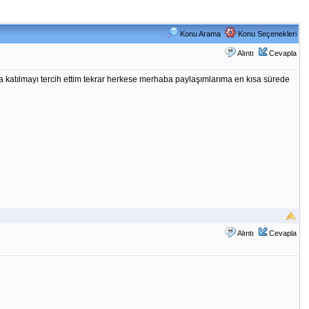
Konu Arama
Konu Seçenekleri
Alıntı
Cevapla
a katılmayı tercih ettim tekrar herkese merhaba paylaşımlarıma en kısa sürede
Alıntı
Cevapla