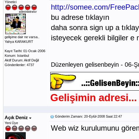
Yönetici
http://somee.com/FreePac
bu adrese tıklayın
daha sonra sign up a tıkla
isteyecek gerekli bilgiler e
gelişime dair ne varsa..
Yahya KARAKURT
Kayıt Tarihi: 01-Ocak-2006
Konum: Istanbul
Aktif Durum: Aktif Değil
Düzenleyen gelisenbeyin - 06-Ş
Gönderilenler: 4737
Gelişimin adresi...
Gönderim Zamanı: 20-Eylül-2008 Saat 22:47
Açık Deniz
Yeni Üye
Web wiz kurulumunu göre