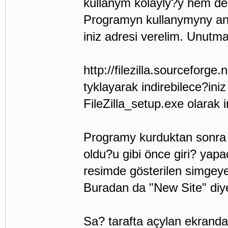
kullanym kolayly?y hem de
Programyn kullanymyny an
iniz adresi verelim. Unut
http://filezilla.sourceforge
tyklayarak indirebilece?iniz 
FileZilla_setup.exe olarak in
Programy kurduktan sonra 
oldu?u gibi önce giri? ya
resimde gösterilen simgeye
Buradan da "New Site" diy
Sa? tarafta açylan ekranda 