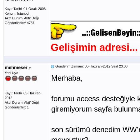
Kayıt Tarihi: 01-Ocak-2006
Konum: Istanbul
Aktif Durum: Aktif Değil
Gönderilenler: 4737
Gelişimin adresi...
Gönderim Zamanı: 05-Haziran-2012 Saat 23:38
mehmeser
Yeni Üye
Merhaba,
Kayıt Tarihi: 05-Haziran-
forumu access desteğiyle 
2012
Aktif Durum: Aktif Değil
giremiyorum sayfa bulunmad
Gönderilenler: 1
son sürümü denedim WW'nin
mevcuttur?