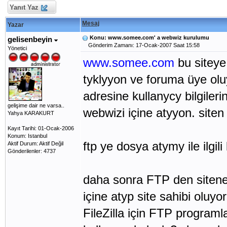
Yanıt Yaz
Mesaj
Yazar
Konu: www.somee.com' a webwiz kurulumu
gelisenbeyin
Gönderim Zamanı: 17-Ocak-2007 Saat 15:58
Yönetici
www.somee.com
bu siteye
tyklyyon ve foruma üye olu
adresine kullanycy bilgiler
gelişime dair ne varsa..
webwizi içine atyyon. siten 
Yahya KARAKURT
Kayıt Tarihi: 01-Ocak-2006
Konum: Istanbul
ftp ye dosya atymy ile ilgili 
Aktif Durum: Aktif Değil
Gönderilenler: 4737
daha sonra FTP den sitene 
içine atyp site sahibi oluyo
FileZilla için FTP programla