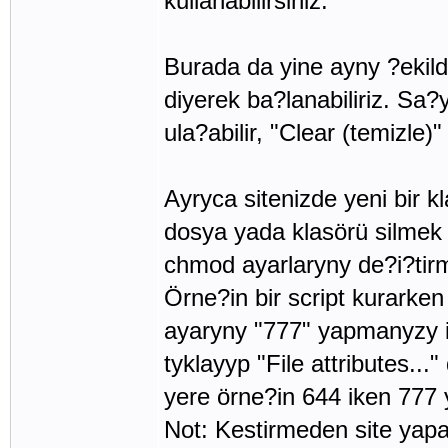
kullanabilirsiniz.
Burada da yine ayny ?ekilde
diyerek ba?lanabiliriz. Sa?y
ula?abilir, "Clear (temizle)" 
Ayryca sitenizde yeni bir k
dosya yada klasörü silmek 
chmod ayarlaryny de?i?tirme
Örne?in bir script kurarke
ayaryny "777" yapmanyzy is
tyklayyp "File attributes..
yere örne?in 644 iken 777 
Not: Kestirmeden site yap