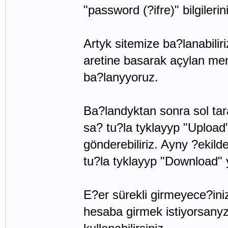
"password (?ifre)" bilgileri
Artyk sitemize ba?lanabilir
aretine basarak açylan men
ba?lanyyoruz.
Ba?landyktan sonra sol tar
sa? tu?la tyklayyp "Upload
gönderebiliriz. Ayny ?ekild
tu?la tyklayyp "Download" y
E?er sürekli girmeyece?iniz
hesaba girmek istiyorsanyz