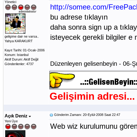
Yönetici
http://somee.com/FreePac
bu adrese tıklayın
daha sonra sign up a tıkla
isteyecek gerekli bilgiler e
gelişime dair ne varsa..
Yahya KARAKURT
Kayıt Tarihi: 01-Ocak-2006
Konum: Istanbul
Aktif Durum: Aktif Değil
Düzenleyen gelisenbeyin - 06-Ş
Gönderilenler: 4737
Gelişimin adresi...
Gönderim Zamanı: 20-Eylül-2008 Saat 22:47
Açık Deniz
Yeni Üye
Web wiz kurulumunu göre