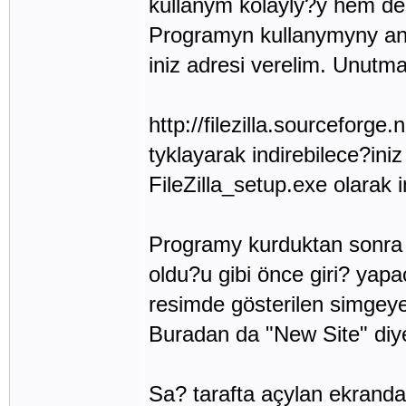
kullanym kolayly?y hem de
Programyn kullanymyny an
iniz adresi verelim. Unut
http://filezilla.sourceforge
tyklayarak indirebilece?iniz 
FileZilla_setup.exe olarak in
Programy kurduktan sonra 
oldu?u gibi önce giri? ya
resimde gösterilen simgeye
Buradan da "New Site" diy
Sa? tarafta açylan ekranda 