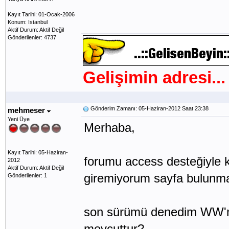
Kayıt Tarihi: 01-Ocak-2006
Konum: Istanbul
Aktif Durum: Aktif Değil
Gönderilenler: 4737
Gelişimin adresi...
Gönderim Zamanı: 05-Haziran-2012 Saat 23:38
mehmeser
Yeni Üye
Merhaba,
Kayıt Tarihi: 05-Haziran-
forumu access desteğiyle 
2012
Aktif Durum: Aktif Değil
giremiyorum sayfa bulunmad
Gönderilenler: 1
son sürümü denedim WW'nin
mevcuttur?