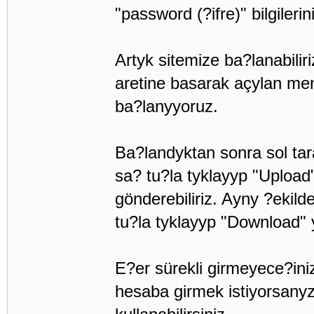
"password (?ifre)" bilgileri
Artyk sitemize ba?lanabilir
aretine basarak açylan men
ba?lanyyoruz.
Ba?landyktan sonra sol tar
sa? tu?la tyklayyp "Upload
gönderebiliriz. Ayny ?ekild
tu?la tyklayyp "Download" y
E?er sürekli girmeyece?iniz
hesaba girmek istiyorsanyz