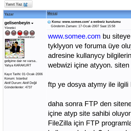
Yanıt Yaz
Mesaj
Yazar
Konu: www.somee.com' a webwiz kurulumu
gelisenbeyin
Gönderim Zamanı: 17-Ocak-2007 Saat 15:58
Yönetici
www.somee.com
bu siteye
tyklyyon ve foruma üye olu
adresine kullanycy bilgiler
gelişime dair ne varsa..
webwizi içine atyyon. siten 
Yahya KARAKURT
Kayıt Tarihi: 01-Ocak-2006
Konum: Istanbul
ftp ye dosya atymy ile ilgili 
Aktif Durum: Aktif Değil
Gönderilenler: 4737
daha sonra FTP den sitene 
içine atyp site sahibi oluyo
FileZilla için FTP programla