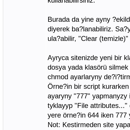
kullanabilirsiniz.
Burada da yine ayny ?ekilde
diyerek ba?lanabiliriz. Sa?y
ula?abilir, "Clear (temizle)" 
Ayryca sitenizde yeni bir k
dosya yada klasörü silmek 
chmod ayarlaryny de?i?tirme
Örne?in bir script kurarke
ayaryny "777" yapmanyzy is
tyklayyp "File attributes..
yere örne?in 644 iken 777 
Not: Kestirmeden site yap