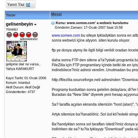
Yanıt Yaz
Mesaj
Yazar
Konu: www.somee.com' a webwiz kurulumu
gelisenbeyin
Gönderim Zamanı: 17-Ocak-2007 Saat 15:58
Yönetici
www.somee.com
bu siteye tykladyktan sonra en altt
sonra webwizi içine atyyon. siten kurulu oluyor.
ftp ye dosya atymy ile ilgili bilgi verildi oradan incele
daha sonra FTP den sitene a?a?ydaki programla ba?la
gelişime dair ne varsa..
FileZilla için FTP programlary içinde belki de en 
Yahya KARAKURT
indirebilece?iniz adresi verelim. Unutmadan bu pr
Kayıt Tarihi: 01-Ocak-2006
http://filezilla.sourceforge.net/ adresinden "Download"
Konum: Istanbul
Aktif Durum: Aktif Değil
Programy kurduktan sonra gelelim detaylara; di?er
Gönderilenler: 4737
Buradan da "New Site" diyerek yeni hesap açyyoruz
Sa? tarafta açylan ekranda sitemizin "host (alan)", "u
Artyk sitemize ba?lanabiliriz. Sol üst kö?edeki sim
Ba?landyktan sonra sol taraftan istedi?imiz dosya y
indirirken de sa? tu?la tyklayyp "Download" yada sür