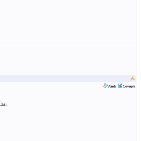
Alıntı
Cevapla
tası.