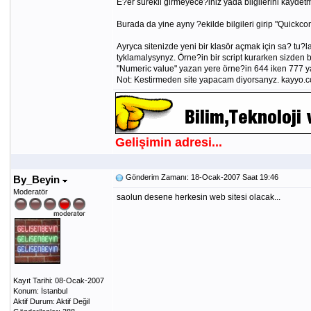
E?er sürekli girmeyece?iniz yada bilgilerini kaydetm
Burada da yine ayny ?ekilde bilgileri girip "Quickconn
Ayryca sitenizde yeni bir klasör açmak için sa? tu?la
tyklamalysynyz. Örne?in bir script kurarken sizden 
"Numeric value" yazan yere örne?in 644 iken 777 ya
Not: Kestirmeden site yapacam diyorsanyz. kayyo.co
Gelişimin adresi...
Gönderim Zamanı: 18-Ocak-2007 Saat 19:46
By_Beyin
Moderatör
saolun desene herkesin web sitesi olacak...
Kayıt Tarihi: 08-Ocak-2007
Konum: İstanbul
Aktif Durum: Aktif Değil