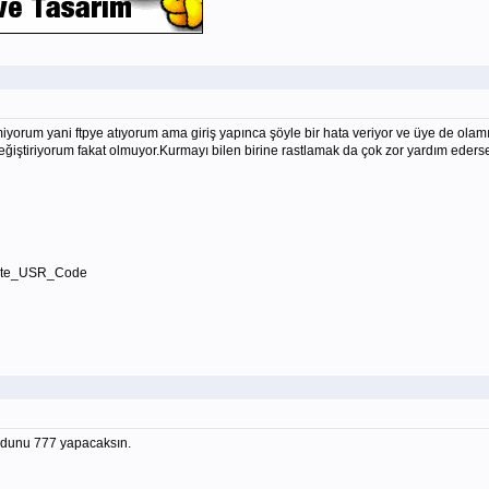
yorum yani ftpye atıyorum ama giriş yapınca şöyle bir hata veriyor ve üye de ol
tiriyorum fakat olmuyor.Kurmayı bilen birine rastlamak da çok zor yardım edersen
pdate_USR_Code
odunu 777 yapacaksın.