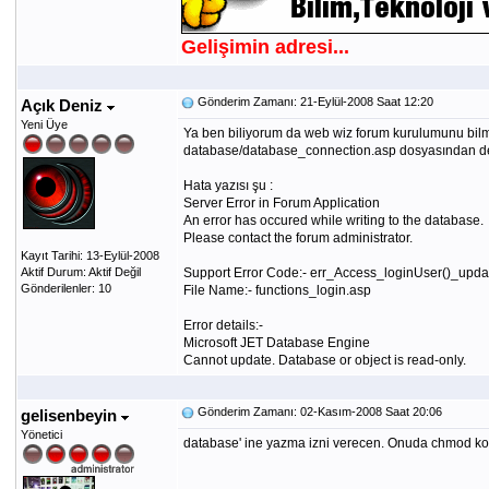
Gelişimin adresi...
Gönderim Zamanı: 21-Eylül-2008 Saat 12:20
Açık Deniz
Yeni Üye
Ya ben biliyorum da web wiz forum kurulumunu bilmi
database/database_connection.asp dosyasından değiş
Hata yazısı şu :
Server Error in Forum Application
An error has occured while writing to the database.
Please contact the forum administrator.
Kayıt Tarihi: 13-Eylül-2008
Aktif Durum: Aktif Değil
Support Error Code:- err_Access_loginUser()_u
Gönderilenler: 10
File Name:- functions_login.asp
Error details:-
Microsoft JET Database Engine
Cannot update. Database or object is read-only.
Gönderim Zamanı: 02-Kasım-2008 Saat 20:06
gelisenbeyin
Yönetici
database' ine yazma izni verecen. Onuda chmod k