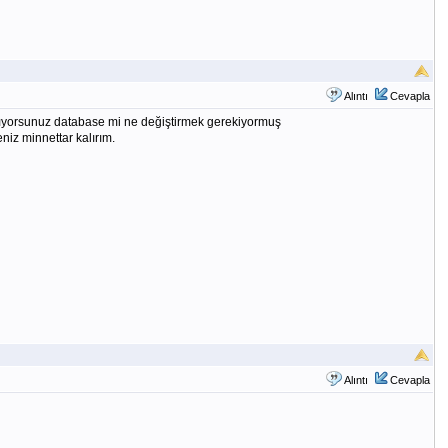
Alıntı
Cevapla
amıyorsunuz database mi ne değiştirmek gerekiyormuş
iz minnettar kalırım.
Alıntı
Cevapla