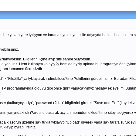
a free yazan yere tyklyyon ve foruma üye oluyon. site adynyda belirledikten sonra s
yebilirsiniz.
nyyorsun. Bilgilerini içine atyp site sahibi oluyorsun.
iyisi diyebiliriz. Hem kullanym kolayly?y hem de hyzly upload bu programyn öne ç
ogram tamamen ücretsizdir.
 > "FileZilla" ya tyklayarak indirebilece?iniz ?ekillerini görebilirsiniz. Buradan File
 FTP programlarynda oldu?u gibi önce giri? yapaca?ymyz hesaby ekleyelim. Bunun 
.
ser (kullanycy ady)", "password (?ifre)" bilgilerini girerek "Save and Exit" (kaydet v
genin yanyndaki ok i?aretine basarak açylan menüden ekledi?imiz siteyi seçiyoruz 
ada klasörün üzerine sa? tu?la tyklayyp "Upload" diyerek yada sa? tarafa sürükley
ükleyip byrabilirsiniz.