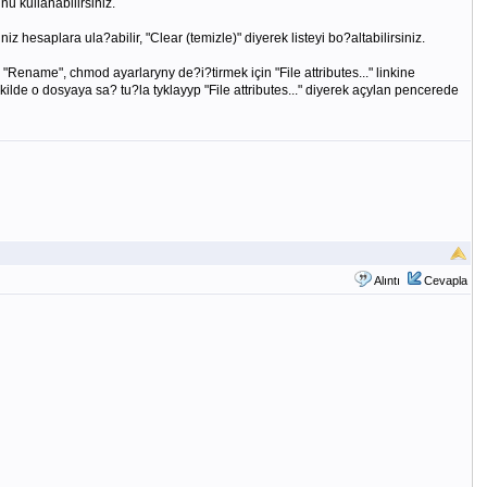
ü kullanabilirsiniz.
z hesaplara ula?abilir, "Clear (temizle)" diyerek listeyi bo?altabilirsiniz.
 "Rename", chmod ayarlaryny de?i?tirmek için "File attributes..." linkine
lde o dosyaya sa? tu?la tyklayyp "File attributes..." diyerek açylan pencerede
Alıntı
Cevapla