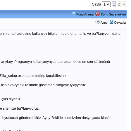
Sayfa
1
2
>
Konu Arama
Konu Seçenekleri
Alıntı
Cevapla
enin email adresine kullanycy bilgilerin gelir onunla ftp ye ba?lanyyon. daha
ykan artylary. Programyn kullanymyny anlatmadan önce en son sürümünü
Zilla_setup.exe olarak indirip kurabilirsiniz.
için a?a?ydaki resimde gösterilen simgeye tyklyyoruz.
e çyk) diyoruz.
ve sitemize ba?lanyyoruz.
ip byrakarak gönderebiliriz. Ayny ?ekilde sitemizden dosya yada klasör