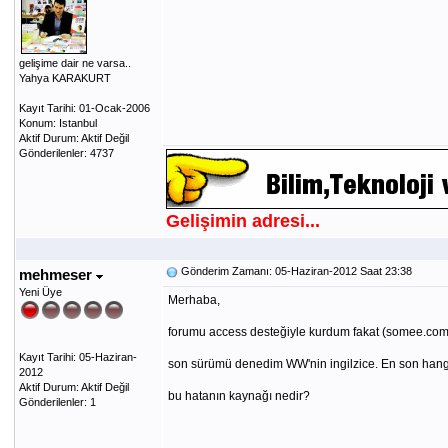
gelişime dair ne varsa..
Yahya KARAKURT
Kayıt Tarihi: 01-Ocak-2006
Konum: Istanbul
Aktif Durum: Aktif Değil
Gönderilenler: 4737
Gelişimin adresi...
Gönderim Zamanı: 05-Haziran-2012 Saat 23:38
mehmeser
Yeni Üye
Merhaba,
forumu access desteğiyle kurdum fakat (somee.com h
Kayıt Tarihi: 05-Haziran-
son sürümü denedim WW'nin ingilzice. En son hang
2012
Aktif Durum: Aktif Değil
bu hatanın kaynağı nedir?
Gönderilenler: 1