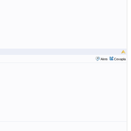
Alıntı
Cevapla