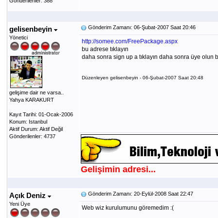
Gönderilenler: 388
Gönderim Zamanı: 06-Şubat-2007 Saat 20:46
gelisenbeyin
Yönetici
http://somee.com/FreePackage.aspx
bu adrese tıklayın
daha sonra sign up a tıklayın daha sonra üye olun bu
Düzenleyen gelisenbeyin - 06-Şubat-2007 Saat 20:48
gelişime dair ne varsa..
Yahya KARAKURT
Kayıt Tarihi: 01-Ocak-2006
Konum: Istanbul
Aktif Durum: Aktif Değil
Gönderilenler: 4737
Gelişimin adresi...
Gönderim Zamanı: 20-Eylül-2008 Saat 22:47
Açık Deniz
Yeni Üye
Web wiz kurulumunu göremedim :(