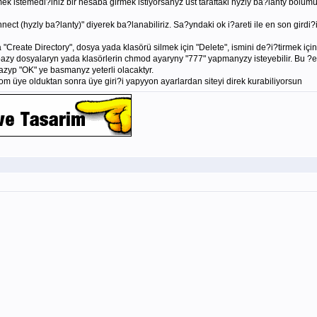
ek istemedi?iniz bir hesaba girmek istiyorsanyz üst taraftaki hyzly ba?lanty bölümün
ect (hyzly ba?lanty)" diyerek ba?lanabiliriz. Sa?yndaki ok i?areti ile en son girdi?ini
 "Create Directory", dosya yada klasörü silmek için "Delete", ismini de?i?tirmek için
bazy dosyalaryn yada klasörlerin chmod ayaryny "777" yapmanyzy isteyebilir. Bu ?eki
zyp "OK" ye basmanyz yeterli olacaktyr.
m üye olduktan sonra üye giri?i yapyyon ayarlardan siteyi direk kurabiliyorsun