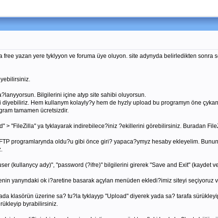
a free yazan yere tyklyyon ve foruma üye oluyon. site adynyda belirledikten sonra s
yebilirsiniz.
nyyorsun. Bilgilerini içine atyp site sahibi oluyorsun.
iyisi diyebiliriz. Hem kullanym kolayly?y hem de hyzly upload bu programyn öne ç
ogram tamamen ücretsizdir.
 > "FileZilla" ya tyklayarak indirebilece?iniz ?ekillerini görebilirsiniz. Buradan File
 FTP programlarynda oldu?u gibi önce giri? yapaca?ymyz hesaby ekleyelim. Bunun 
.
ser (kullanycy ady)", "password (?ifre)" bilgilerini girerek "Save and Exit" (kaydet v
genin yanyndaki ok i?aretine basarak açylan menüden ekledi?imiz siteyi seçiyoruz 
ada klasörün üzerine sa? tu?la tyklayyp "Upload" diyerek yada sa? tarafa sürükley
ükleyip byrabilirsiniz.