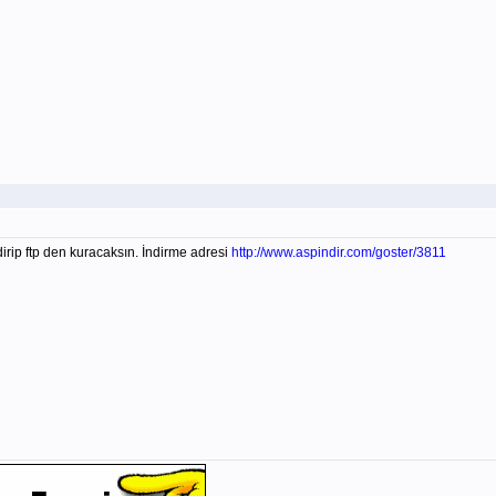
irip ftp den kuracaksın. İndirme adresi
http://www.aspindir.com/goster/3811