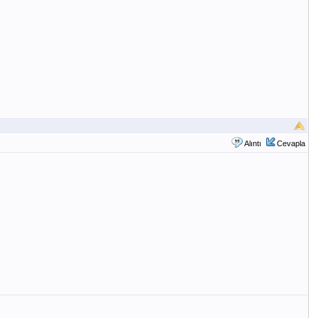
Alıntı
Cevapla