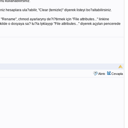
ü kullanabilirsiniz.
z hesaplara ula?abilir, "Clear (temizle)" diyerek listeyi bo?altabilirsiniz.
 "Rename", chmod ayarlaryny de?i?tirmek için "File attributes..." linkine
lde o dosyaya sa? tu?la tyklayyp "File attributes..." diyerek açylan pencerede
Alıntı
Cevapla