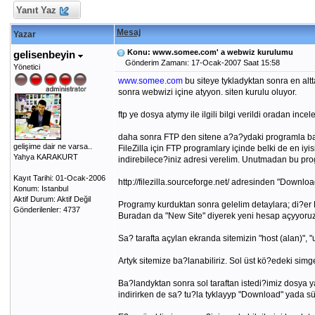
Yanıt Yaz
Mesaj
Yazar
Konu: www.somee.com' a webwiz kurulumu
gelisenbeyin
Gönderim Zamanı: 17-Ocak-2007 Saat 15:58
Yönetici
www.somee.com
bu siteye tykladyktan sonra en altt
sonra webwizi içine atyyon. siten kurulu oluyor.
ftp ye dosya atymy ile ilgili bilgi verildi oradan incele
daha sonra FTP den sitene a?a?ydaki programla ba?la
gelişime dair ne varsa..
FileZilla için FTP programlary içinde belki de en 
Yahya KARAKURT
indirebilece?iniz adresi verelim. Unutmadan bu pr
Kayıt Tarihi: 01-Ocak-2006
http://filezilla.sourceforge.net/ adresinden "Download"
Konum: Istanbul
Aktif Durum: Aktif Değil
Programy kurduktan sonra gelelim detaylara; di?er
Gönderilenler: 4737
Buradan da "New Site" diyerek yeni hesap açyyoruz
Sa? tarafta açylan ekranda sitemizin "host (alan)", "u
Artyk sitemize ba?lanabiliriz. Sol üst kö?edeki sim
Ba?landyktan sonra sol taraftan istedi?imiz dosya y
indirirken de sa? tu?la tyklayyp "Download" yada sür