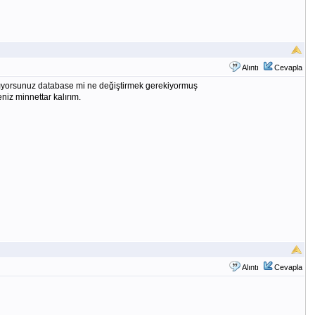
Alıntı
Cevapla
amıyorsunuz database mi ne değiştirmek gerekiyormuş
iz minnettar kalırım.
Alıntı
Cevapla