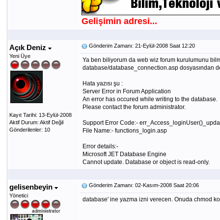
Gelişimin adresi...
Gönderim Zamanı: 21-Eylül-2008 Saat 12:20
Açık Deniz
Yeni Üye
Ya ben biliyorum da web wiz forum kurulumunu bilmi
database/database_connection.asp dosyasından değiş
Hata yazısı şu :
Server Error in Forum Application
An error has occured while writing to the database.
Please contact the forum administrator.
Kayıt Tarihi: 13-Eylül-2008
Aktif Durum: Aktif Değil
Support Error Code:- err_Access_loginUser()_u
Gönderilenler: 10
File Name:- functions_login.asp
Error details:-
Microsoft JET Database Engine
Cannot update. Database or object is read-only.
Gönderim Zamanı: 02-Kasım-2008 Saat 20:06
gelisenbeyin
Yönetici
database' ine yazma izni verecen. Onuda chmod k