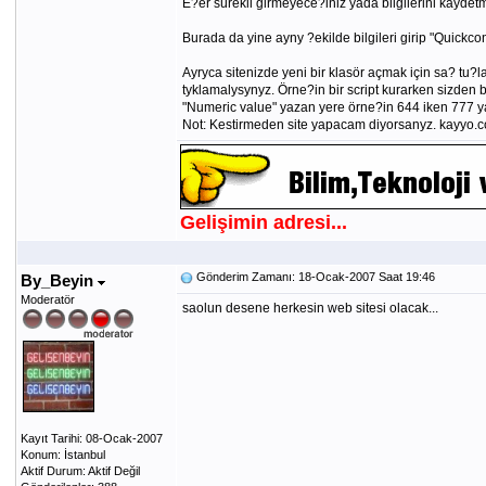
E?er sürekli girmeyece?iniz yada bilgilerini kaydetm
Burada da yine ayny ?ekilde bilgileri girip "Quickconn
Ayryca sitenizde yeni bir klasör açmak için sa? tu?la
tyklamalysynyz. Örne?in bir script kurarken sizden 
"Numeric value" yazan yere örne?in 644 iken 777 ya
Not: Kestirmeden site yapacam diyorsanyz. kayyo.co
Gelişimin adresi...
Gönderim Zamanı: 18-Ocak-2007 Saat 19:46
By_Beyin
Moderatör
saolun desene herkesin web sitesi olacak...
Kayıt Tarihi: 08-Ocak-2007
Konum: İstanbul
Aktif Durum: Aktif Değil