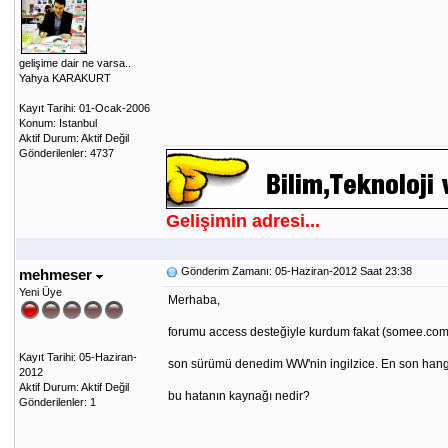
gelişime dair ne varsa..
Yahya KARAKURT
Kayıt Tarihi: 01-Ocak-2006
Konum: Istanbul
Aktif Durum: Aktif Değil
Gönderilenler: 4737
Gelişimin adresi...
Gönderim Zamanı: 05-Haziran-2012 Saat 23:38
mehmeser
Yeni Üye
Merhaba,
forumu access desteğiyle kurdum fakat (somee.com h
Kayıt Tarihi: 05-Haziran-
son sürümü denedim WW'nin ingilzice. En son hang
2012
Aktif Durum: Aktif Değil
bu hatanın kaynağı nedir?
Gönderilenler: 1