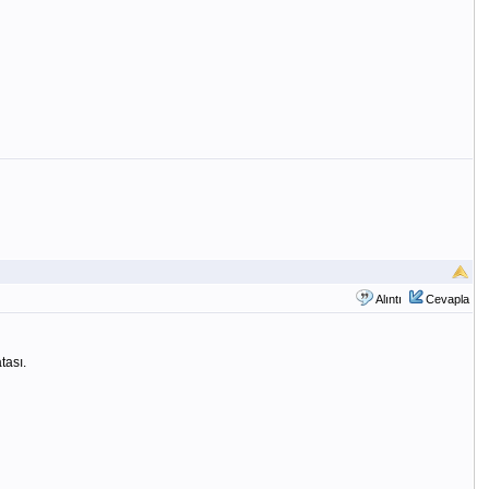
Alıntı
Cevapla
tası.