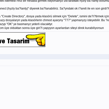
ek istemedi?iniz bir hesaba girmek istiyorsanyz üst taraftaki hyzly ba?lanty bölümün
ect (hyzly ba?lanty)" diyerek ba?lanabiliriz. Sa?yndaki ok i?areti ile en son girdi?ini
 "Create Directory", dosya yada klasörü silmek için "Delete", ismini de?i?tirmek için
bazy dosyalaryn yada klasörlerin chmod ayaryny "777" yapmanyzy isteyebilir. Bu ?eki
zyp "OK" ye basmanyz yeterli olacaktyr.
m üye olduktan sonra üye giri?i yapyyon ayarlardan siteyi direk kurabiliyorsun