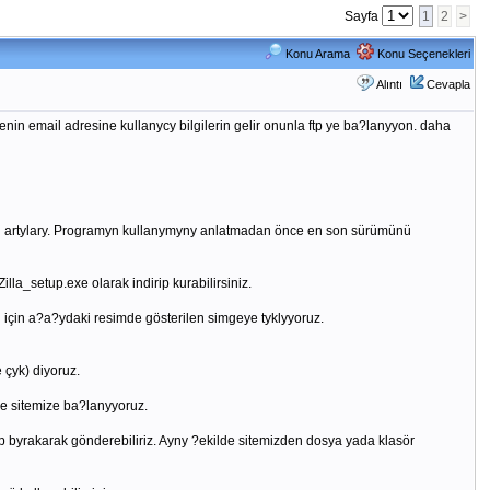
Sayfa
1
2
>
Konu Arama
Konu Seçenekleri
Alıntı
Cevapla
enin email adresine kullanycy bilgilerin gelir onunla ftp ye ba?lanyyon. daha
ykan artylary. Programyn kullanymyny anlatmadan önce en son sürümünü
Zilla_setup.exe olarak indirip kurabilirsiniz.
için a?a?ydaki resimde gösterilen simgeye tyklyyoruz.
e çyk) diyoruz.
ve sitemize ba?lanyyoruz.
ip byrakarak gönderebiliriz. Ayny ?ekilde sitemizden dosya yada klasör