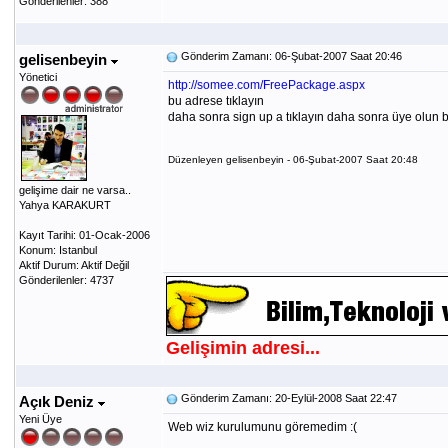
Gönderilenler: 388
Gönderim Zamanı: 06-Şubat-2007 Saat 20:46
gelisenbeyin
Yönetici
http://somee.com/FreePackage.aspx
bu adrese tıklayın
daha sonra sign up a tıklayın daha sonra üye olun bu
Düzenleyen gelisenbeyin - 06-Şubat-2007 Saat 20:48
gelişime dair ne varsa..
Yahya KARAKURT
Kayıt Tarihi: 01-Ocak-2006
Konum: Istanbul
Aktif Durum: Aktif Değil
Gönderilenler: 4737
Gelişimin adresi...
Gönderim Zamanı: 20-Eylül-2008 Saat 22:47
Açık Deniz
Yeni Üye
Web wiz kurulumunu göremedim :(