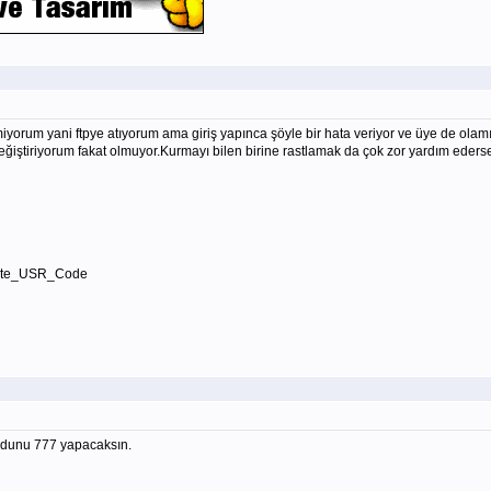
yorum yani ftpye atıyorum ama giriş yapınca şöyle bir hata veriyor ve üye de ol
tiriyorum fakat olmuyor.Kurmayı bilen birine rastlamak da çok zor yardım edersen
pdate_USR_Code
odunu 777 yapacaksın.