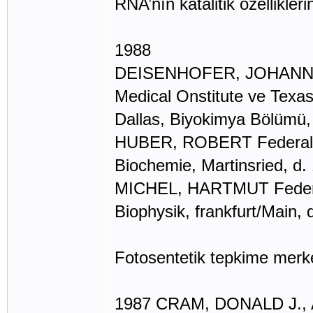
RNA’nın katalitik özelliklerin
1988
DEISENHOFER, JOHANN Fe
Medical Onstitute ve Texas
Dallas, Biyokimya Bölümü, 
HUBER, ROBERT Federal Al
Biochemie, Martinsried, d.
MICHEL, HARTMUT Federal 
Biophysik, frankfurt/Main, 
Fotosentetik tepkime merkez
1987 CRAM, DONALD J., A.B