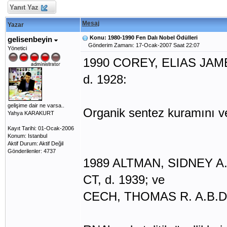
Yanıt Yaz
Mesaj
Yazar
Konu: 1980-1990 Fen Dalı Nobel Ödülleri
gelisenbeyin
Gönderim Zamanı: 17-Ocak-2007 Saat 22:07
Yönetici
1990 COREY, ELIAS JAMES 
d. 1928:
gelişime dair ne varsa..
Organik sentez kuramını ve m
Yahya KARAKURT
Kayıt Tarihi: 01-Ocak-2006
Konum: Istanbul
Aktif Durum: Aktif Değil
Gönderilenler: 4737
1989 ALTMAN, SIDNEY A.B.
CT, d. 1939; ve
CECH, THOMAS R. A.B.D., 