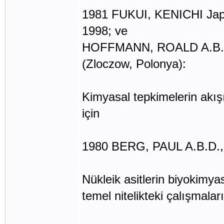
1981 FUKUI, KENICHI Japon
1998; ve
HOFFMANN, ROALD A.B.D., 
(Zloczow, Polonya):
Kimyasal tepkimelerin akışıy
için
1980 BERG, PAUL A.B.D., S
Nükleik asitlerin biyokimya
temel nitelikteki çalışmaları