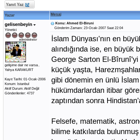
Yanıt Yaz
Mesaj
Yazar
Konu: Ahmed El-Biruni
gelisenbeyin
Gönderim Zamanı: 23-Ocak-2007 Saat 22:04
Yönetici
İslam Dünyası'nın en büyü
alındığında ise, en büyük bi
George Sarton El-Bîrunî’yi
gelişime dair ne varsa..
küçük yaşta, Harezmşahların
Yahya KARAKURT
gibi dönemin en ünlü İslam
Kayıt Tarihi: 01-Ocak-2006
Konum: Istanbul
hükümdarlardan itibar göre
Aktif Durum: Aktif Değil
Gönderilenler: 4737
zaptından sonra Hindistan’a
Felsefe, matematik, astrono
bilime katkılarda bulunmuş 