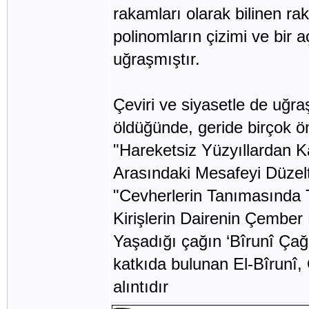
rakamları olarak bilinen ra
polinomların çizimi ve bir 
uğraşmıştır.
Çeviri ve siyasetle de uğr
öldüğünde, geride birçok ön
"Hareketsiz Yüzyıllardan Ka
Arasındaki Mesafeyi Düzel
"Cevherlerin Tanımasında To
Kirişlerin Dairenin Çember
Yaşadığı çağın ‘Bîrunî Çağı
katkıda bulunan El-Bîrunî, 
alıntıdır