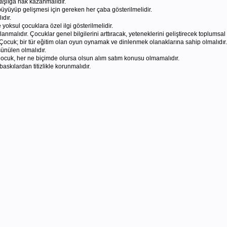
şlığa hak kazanmalıdır.
büyüyüp gelişmesi için gereken her çaba gösterilmelidir.
dır.
oksul çocuklara özel ilgi gösterilmelidir.
lanmalıdır. Çocuklar genel bilgilerini arttıracak, yeteneklerini geliştirecek toplum
r. Çocuk; bir tür eğitim olan oyun oynamak ve dinlenmek olanaklarına sahip olmalıdır.
nülen olmalıdır.
ocuk, her ne biçimde olursa olsun alım satım konusu olmamalıdır.
askılardan titizlikle korunmalıdır.