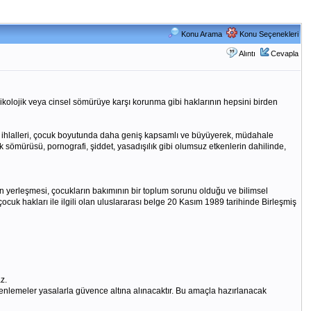
Konu Arama
Konu Seçenekleri
Alıntı
Cevapla
ikolojik veya cinsel sömürüye karşı korunma gibi haklarının hepsini birden
rı ihlalleri, çocuk boyutunda daha geniş kapsamlı ve büyüyerek, müdahale
k sömürüsü, pornografi, şiddet, yasadışılık gibi olumsuz etkenlerin dahilinde,
cinin yerleşmesi, çocukların bakımının bir toplum sorunu olduğu ve bilimsel
cuk hakları ile ilgili olan uluslararası belge 20 Kasım 1989 tarihinde Birleşmiş
z.
zenlemeler yasalarla güvence altına alınacaktır. Bu amaçla hazırlanacak