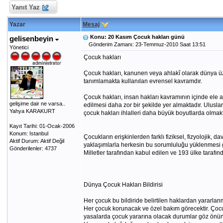
Yanıt Yaz
Yazar
Mesaj
Konu: 20 Kasım Çocuk hakları günü
gelisenbeyin
Gönderim Zamanı: 23-Temmuz-2010 Saat 13:51
Yönetici
Çocuk hakları
Çocuk hakları, kanunen veya ahlakî olarak dünya üze
tanımlamakta kullanılan evrensel kavramdır.
Çocuk hakları, insan hakları kavramının içinde ele
gelişime dair ne varsa..
edilmesi daha zor bir şekilde yer almaktadır. Ulusla
Yahya KARAKURT
çocuk hakları ihlalleri daha büyük boyutlarda olmakt
Kayıt Tarihi: 01-Ocak-2006
Konum: Istanbul
Çocukların erişkinlerden farklı fiziksel, fizyolojik,
Aktif Durum: Aktif Değil
yaklaşımlarla herkesin bu sorumluluğu yüklenmesi ge
Gönderilenler: 4737
Milletler tarafından kabul edilen ve 193 ülke taraf
Dünya Çocuk Hakları Bildirisi
Her çocuk bu bildiride belirtilen haklardan yararlanmal
Her çocuk korunacak ve özel bakım görecektir. Çocuğ
yasalarda çocuk yararına olacak durumlar göz önünd