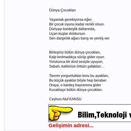
Dünya Çocukları
Yaşamak gerekiyorsa eğer,
Bir çocuk oyunu kadar renkli olsun.
Dünyayı kardeşlik dallarında,
Uçan kuşlar doldursun.
Sen dargınlık ağacı barış ve yemiş ver.
Birleşiniz bütün dünya çocukları,
Kalp kırılmadıkça sürüp gider oyun.
Yorulunca bir dost sesiyle uyuyun,
Sabah, kalbinize örtsün şafakları…
Tanrım yorgunluktan koru bu ayakları,
Bu küçük ayaklar böyle hep beraber
Oraya, o kardeş bayramına gider
Kucaklaşır bütün dünya çocukları.
Ceyhun Atuf KANSU
Gelişimin adresi...