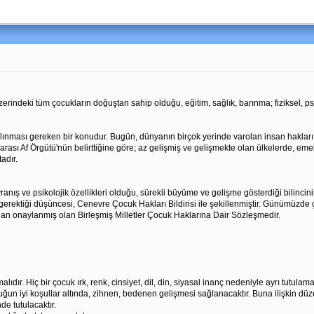
rindeki tüm çocukların doğuştan sahip olduğu, eğitim, sağlık, barınma; fiziksel, ps
 alınması gereken bir konudur. Bugün, dünyanın birçok yerinde varolan insan hakla
rarası Af Örgütü'nün belirttiğine göre; az gelişmiş ve gelişmekte olan ülkelerde, eme
adır.
 davranış ve psikolojik özellikleri olduğu, sürekli büyüme ve gelişme gösterdiği bilin
rektiği düşüncesi, Cenevre Çocuk Hakları Bildirisi ile şekillenmiştir. Günümüzde ço
ından onaylanmış olan Birleşmiş Milletler Çocuk Haklarına Dair Sözleşmedir.
ıdır. Hiç bir çocuk ırk, renk, cinsiyet, dil, din, siyasal inanç nedeniyle ayrı tutulama
un iyi koşullar altında, zihnen, bedenen gelişmesi sağlanacaktır. Buna ilişkin dü
e tutulacaktır.