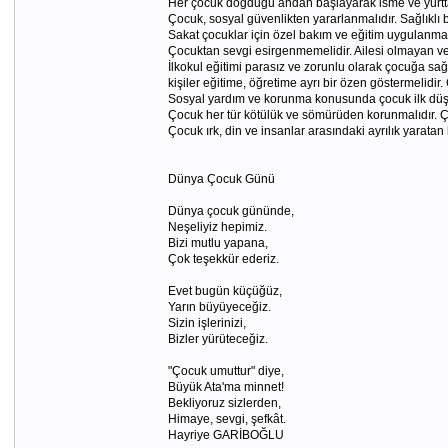
Her çocuk doğduğu andan başlayarak isme ve yurtta
Çocuk, sosyal güvenlikten yararlanmalıdır. Sağlıklı 
Sakat çocuklar için özel bakım ve eğitim uygulanmalı
Çocuktan sevgi esirgenmemelidir. Ailesi olmayan ve y
İlkokul eğitimi parasız ve zorunlu olarak çocuğa sağ
kişiler eğitime, öğretime ayrı bir özen göstermelidi
Sosyal yardım ve korunma konusunda çocuk ilk düşü
Çocuk her tür kötülük ve sömürüden korunmalıdır. Ç
Çocuk ırk, din ve insanlar arasındaki ayrılık yaratan b
Dünya Çocuk Günü
Dünya çocuk gününde,
Neşeliyiz hepimiz.
Bizi mutlu yapana,
Çok teşekkür ederiz.
Evet bugün küçüğüz,
Yarın büyüyeceğiz.
Sizin işlerinizi,
Bizler yürüteceğiz.
"Çocuk umuttur" diye,
Büyük Ata'ma minnet!
Bekliyoruz sizlerden,
Himaye, sevgi, şefkât.
Hayriye GARİBOĞLU