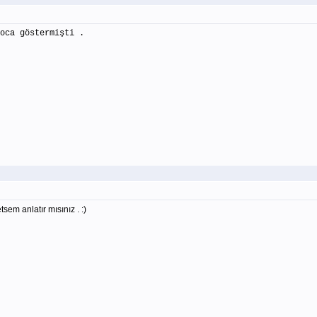
oca göstermişti .
em anlatır mısınız . :)