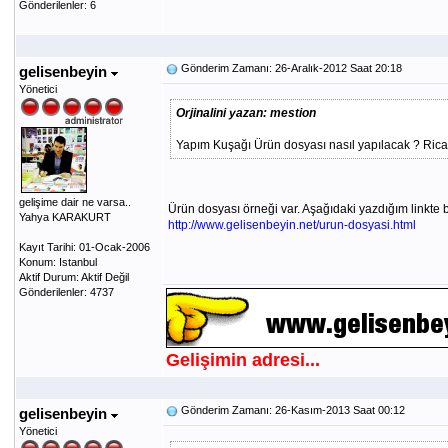
Gönderilenler: 6
Gönderim Zamanı: 26-Aralık-2012 Saat 20:18
gelisenbeyin
Yönetici
Orjinalini yazan: mestion
Yapım Kuşağı Ürün dosyası nasıl yapılacak ? Rica e
gelişime dair ne varsa..
Ürün dosyası örneği var. Aşağıdaki yazdığım linkte bi
Yahya KARAKURT
http://www.gelisenbeyin.net/urun-dosyasi.html
Kayıt Tarihi: 01-Ocak-2006
Konum: Istanbul
Aktif Durum: Aktif Değil
Gönderilenler: 4737
Gelişimin adresi...
Gönderim Zamanı: 26-Kasım-2013 Saat 00:12
gelisenbeyin
Yönetici