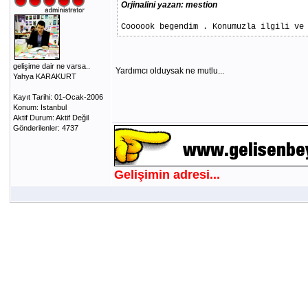
Orjinalini yazan: mestion
Coooook begendim . Konumuzla ilgili ve
gelişime dair ne varsa..
Yardımcı olduysak ne mutlu...
Yahya KARAKURT
Kayıt Tarihi: 01-Ocak-2006
Konum: Istanbul
Aktif Durum: Aktif Değil
Gönderilenler: 4737
Gelişimin adresi...