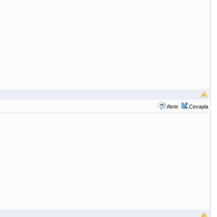
Alıntı
Cevapla