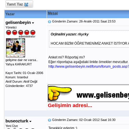
Yanıt Yaz
Mesaj
Yazar
Gönderim Zamanı: 26-Aralık-2011 Saat 23:53
gelisenbeyin
Yönetici
Orjinalini yazan: rkyrky
HOCAM BİZİM ÖĞRETMENİMİZ ANKET İSTİYOR
Anket mi? Röportaj mı?
gelişime dair ne varsa..
Eğer röportajsa aşağıdaki linkte örnekler mevcuttur.
Yahya KARAKURT
http://www.gelisenbeyin.net/forum/forum_posts.as
Kayıt Tarihi: 01-Ocak-2006
Konum: Istanbul
Aktif Durum: Aktif Değil
Gönderilenler: 4737
Gelişimin adresi...
Gönderim Zamanı: 02-Ocak-2012 Saat 16:30
buseozturk
Yeni Üye
Teşekkür ederim :)