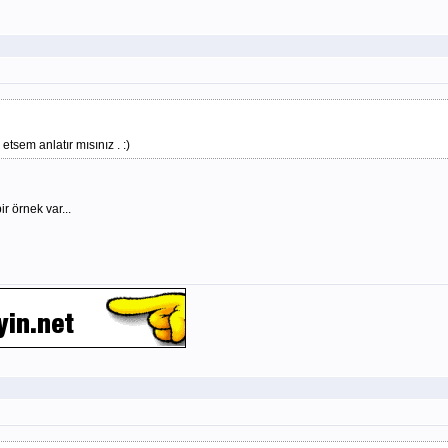
tsem anlatır mısınız . :)
r örnek var...