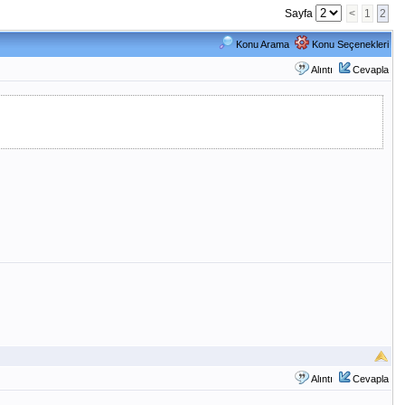
Sayfa
<
1
2
Konu Arama
Konu Seçenekleri
Alıntı
Cevapla
Alıntı
Cevapla