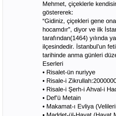
Mehmet, çiçeklerle kendisi
göstererek:
“Gidiniz, çiçekleri gene o
hocamdır”, diyor ve ilk İs
tarafından(1464) yılında ya
ilçesindedir. İstanbul’un f
tarihinde anma günleri düz
Eserleri
• Risalet-ün nuriyye
• Risale-i Zikrullah:200000
• Risale-i Şerh-i Ahval-i Ha
• Def’ü Metain
• Makamat-ı Evliya (Velile
• Maddet-ül-Hayat (Hayat 