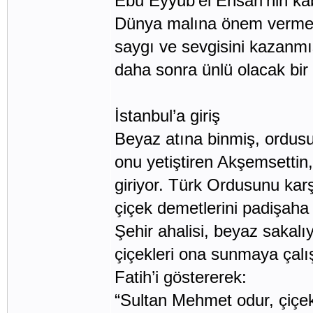
Ebu Eyyub’el Ensari’nin ka
Dünya malına önem vermey
saygı ve sevgisini kazanmış
daha sonra ünlü olacak bir
İstanbul’a giriş
Beyaz atına binmiş, ordus
onu yetiştiren Akşemsettin,
giriyor. Türk Ordusunu karş
çiçek demetlerini padişaha
Şehir ahalisi, beyaz sakalı
çiçekleri ona sunmaya çalış
Fatih’i göstererek:
“Sultan Mehmet odur, çiçekl