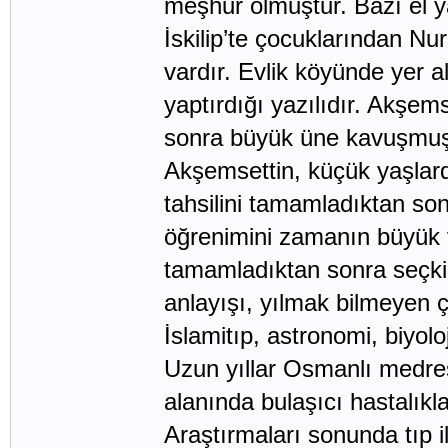
meşhur olmuştur. Bazı el y
İskilip’te çocuklarından Nur
vardır. Evlik köyünde yer a
yaptırdığı yazılıdır. Akşe
sonra büyük üne kavuşmuş
Akşemsettin, küçük yaşlarda
tahsilini tamamladıktan s
öğrenimini zamanın büyük v
tamamladıktan sonra seçkin 
anlayışı, yılmak bilmeyen 
İslamitıp, astronomi, biyol
Uzun yıllar Osmanlı medrese
alanında bulaşıcı hastalıkl
Araştırmaları sonunda tıp i