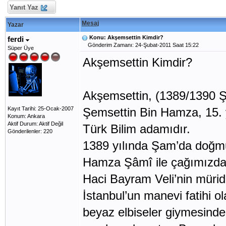
Yanıt Yaz
Mesaj
Yazar
Konu: Akşemsettin Kimdir?
ferdi
Gönderim Zamanı: 24-Şubat-2011 Saat 15:22
Süper Üye
Akşemsettin Kimdir?
Akşemsettin, (1389/1390 
Kayıt Tarihi: 25-Ocak-2007
Şemsettin Bin Hamza, 15. y
Konum: Ankara
Aktif Durum: Aktif Değil
Türk Bilim adamıdır.
Gönderilenler: 220
1389 yılında Şam’da doğmu
Hamza Şâmî ile çağımızda 
Haci Bayram Veli’nin mürid
İstanbul’un manevi fatihi o
beyaz elbiseler giymesinde