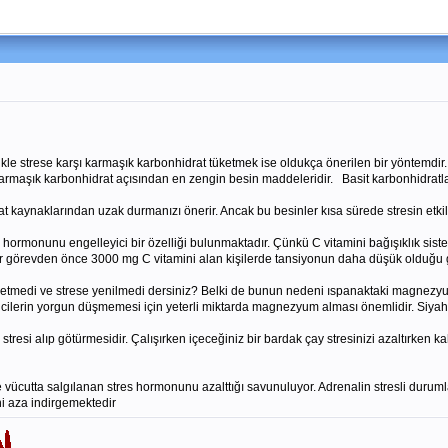
likle strese karşı karmaşık karbonhidrat tüketmek ise oldukça önerilen bir yöntemdir.
karmaşık karbonhidrat açısından en zengin besin maddeleridir. Basit karbonhidratl
t kaynaklarından uzak durmanızı önerir. Ancak bu besinler kısa sürede stresin etkileri
 hormonunu engelleyici bir özelliği bulunmaktadır. Çünkü C vitamini bağışıklık sist
i bir görevden önce 3000 mg C vitamini alan kişilerde tansiyonun daha düşük olduğu
etmedi ve strese yenilmedi dersiniz? Belki de bunun nedeni ıspanaktaki magnezyum
rencilerin yorgun düşmemesi için yeterli miktarda magnezyum alması önemlidir. Siya
stresi alıp götürmesidir. Çalışırken içeceğiniz bir bardak çay stresinizi azaltırken
de vücutta salgılanan stres hormonunu azalttığı savunuluyor. Adrenalin stresli durum
ni aza indirgemektedir