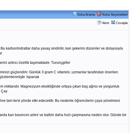
Konu Arama
Konu Seçenekleri
Alıntı
Cevapla
 Bu karbonhidratlar daha yavaş sindirilir, kan şekerini düzenler ve dolayısıyla
ar
ni artırıcı özellik taşımaktadır. Turunçgiller
eminizi güçlendirir. Günlük 3 gram C vitamini, uzmanlar tarafından önerilen
 gözlemlenmiştir. Ispanak
 miktarıdır. Magnezyum eksikliğinde ortaya çıkan baş ağrısı ve yorgunluk
h Çay
 kahve tam tersi yönde etki edecektir. Bu nedenle öğrencilerin çaya yönelmesi
larda kan basıncını artırır ve kalbin daha hızlı çarpmasına neden olur. Günde bir