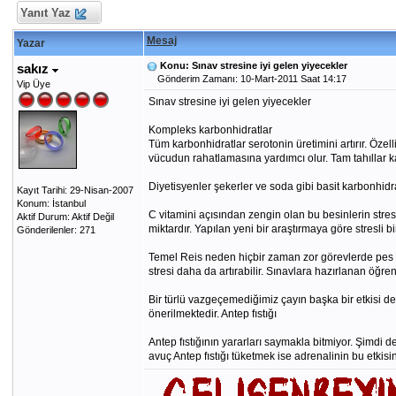
Yanıt Yaz
Mesaj
Yazar
Konu: Sınav stresine iyi gelen yiyecekler
sakız
Gönderim Zamanı: 10-Mart-2011 Saat 14:17
Vip Üye
Sınav stresine iyi gelen yiyecekler
Kompleks karbonhidratlar
Tüm karbonhidratlar serotonin üretimini artırır. Özel
vücudun rahatlamasına yardımcı olur. Tam tahıllar 
Diyetisyenler şekerler ve soda gibi basit karbonhidra
Kayıt Tarihi: 29-Nisan-2007
Konum: İstanbul
C vitamini açısından zengin olan bu besinlerin stres
Aktif Durum: Aktif Değil
miktardır. Yapılan yeni bir araştırmaya göre stresl
Gönderilenler: 271
Temel Reis neden hiçbir zaman zor görevlerde pes 
stresi daha da artırabilir. Sınavlara hazırlanan öğ
Bir türlü vazgeçemediğimiz çayın başka bir etkisi de 
önerilmektedir. Antep fıstığı
Antep fıstığının yararları saymakla bitmiyor. Şimdi 
avuç Antep fıstığı tüketmek ise adrenalinin bu etkisi