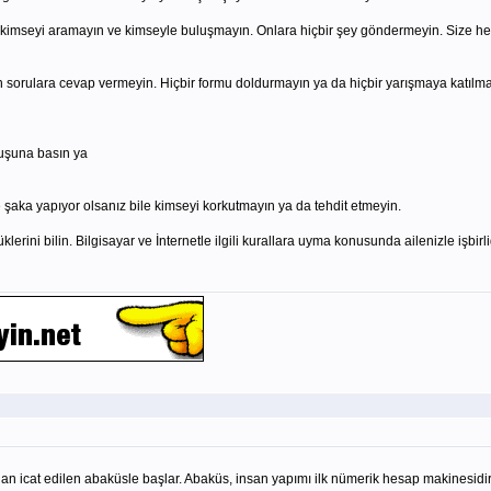
hiç kimseyi aramayın ve kimseyle buluşmayın. Onlara hiçbir şey göndermeyin. Size he
an sorulara cevap vermeyin. Hiçbir formu doldurmayın ya da hiçbir yarışmaya katılma
tuşuna basın ya
ece şaka yapıyor olsanız bile kimseyi korkutmayın ya da tehdit etmeyin.
klerini bilin. Bilgisayar ve İnternetle ilgili kurallara uyma konusunda ailenizle işbirl
ından icat edilen abaküsle başlar. Abaküs, insan yapımı ilk nümerik hesap makinesidir