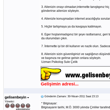
3. Ailenizin onayı olmadan;internette tanıştıgınız 
gönderirse ailenize söyleyin.
4. Ailenizle konuşmadan internet aracılığıyla sorul
5. Hiçbir tartışmaya ya da kavgaya katılmayın.
6. Eger hoşlanmadıgınız bir şeye rastlarsanız, geri 
da oturumdan çıkın.
7. İnternette iyi bir dil kullanın ve nazik olun. Sad
8. Ailenizin sizin güvenliginizi ve saglığınızı düşündü
ve başınıza ne gelirse gelsin onlara söyleyin.
Uzman Psikolog Sule Çelik
Gelişimin adresi...
Gönderim Zamanı: 30-Nisan-2011 Saat 23:13
gelisenbeyin
Yönetici
* Bilgisayar:
Bilgisayarın tarihi, M.Ö. 3000 yılında Çinliler taraf