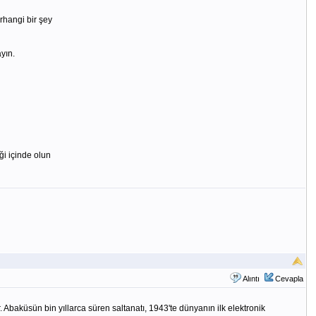
rhangi bir şey
yın.
iği içinde olun
Alıntı
Cevapla
. Abaküsün bin yıllarca süren saltanatı, 1943'te dünyanın ilk elektronik