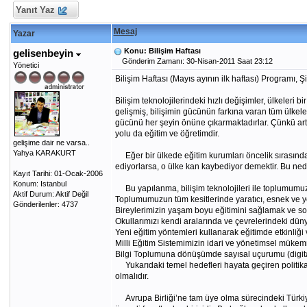
Yanıt Yaz
Mesaj
Yazar
Konu: Bilişim Haftası
gelisenbeyin
Gönderim Zamanı: 30-Nisan-2011 Saat 23:12
Yönetici
Bilişim Haftası (Mayıs ayının ilk haftası) Programı, Şi
Bilişim teknolojilerindeki hızlı değişimler, ülkeleri
gelişmiş, bilişimin gücünün farkına varan tüm ülkele
gücünü her şeyin önüne çıkarmaktadırlar. Çünkü artık 
yolu da eğitim ve öğretimdir.
gelişime dair ne varsa..
Yahya KARAKURT
Eğer bir ülkede eğitim kurumları öncelik sırasında a
ediyorlarsa, o ülke kan kaybediyor demektir. Bu nede
Kayıt Tarihi: 01-Ocak-2006
Konum: Istanbul
Bu yapılanma, bilişim teknolojileri ile toplumumuzu
Aktif Durum: Aktif Değil
Toplumumuzun tüm kesitlerinde yaratıcı, esnek ve ye
Gönderilenler: 4737
Bireylerimizin yaşam boyu eğitimini sağlamak ve so
Okullarımızı kendi aralarında ve çevrelerindeki düny
Yeni eğitim yöntemleri kullanarak eğitimde etkinliği v
Milli Eğitim Sistemimizin idari ve yönetimsel mükem
Bilgi Toplumuna dönüşümde sayısal uçurumu (digita
Yukarıdaki temel hedefleri hayata geçiren politika 
olmalıdır.
Avrupa Birliği’ne tam üye olma sürecindeki Türkiye’