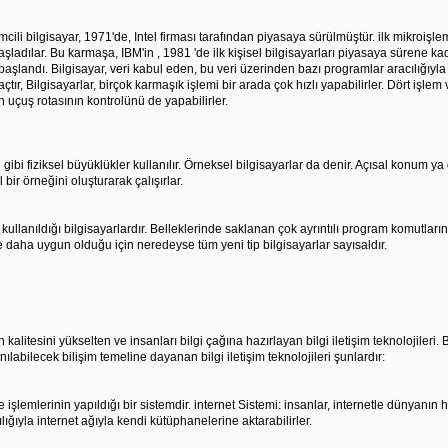
ili bilgisayar, 1971'de, Intel firması tarafından piyasaya sürülmüştür. ilk mikroiş
başladılar. Bu karmaşa, IBM'in , 1981 'de ilk kişisel bilgisayarları piyasaya sürene k
şlandı. Bilgisayar, veri kabul eden, bu veri üzerinden bazı programlar aracılığıyla 
ır, Bilgisayarlar, birçok karmaşık işlemi bir arada çok hızlı yapabilirler. Dört işlem 
 uçuş rotasının kontrolünü de yapabilirler.
ibi fiziksel büyüklükler kullanılır. Örneksel bilgisayarlar da denir. Açısal konum ya 
ir örneğini oluşturarak çalışırlar.
e kullanıldığı bilgisayarlardır. Belleklerinde saklanan çok ayrıntılı program komutlarına 
 daha uygun olduğu için neredeyse tüm yeni tip bilgisayarlar sayısaldır.
alitesini yükselten ve insanları bilgi çağına hazırlayan bilgi iletişim teknolojileri. B
nılabilecek bilişim temeline dayanan bilgi iletişim teknolojileri şunlardır:
 işlemlerinin yapıldığı bir sistemdir. internet Sistemi: insanlar, internetle dünyanın 
cılığıyla internet ağıyla kendi kütüphanelerine aktarabilirler.