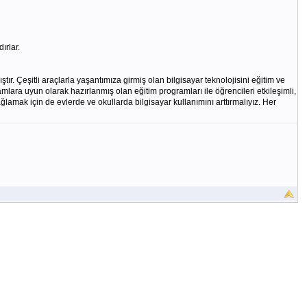
ırlar.
tır. Çeşitli araçlarla yaşantımıza girmiş olan bilgisayar teknolojisini eğitim ve
mlara uyun olarak hazırlanmış olan eğitim programları ile öğrencileri etkileşimli,
ğlamak için de evlerde ve okullarda bilgisayar kullanımını arttırmalıyız. Her