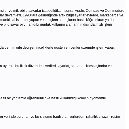
lemciler ve mikrobilgisayarlar icat edildikten sonra, Apple, Compaq ve Commodore
adar devam etti. 1990'lara gelindiğinde artık bilgisayarlar evlerde, marketlerde ve
mantıksal işlemler yapan ve bu işlem sonuçlarını basılı kôğıt, ekran ya da
ve bilgisayar oyunları gibi günlük kullanım alanlarının dışında, hızlı işlem
da gerilim gibi değişen niceliklerle gösterilen veriler üzerinde işlem yapar.
uyarak, bu ikilik düzendeki verileri sayarlar, sıralarlar, karşılaştırırlar ve
asit bir yöntemle öğrenilebilir ve nasıl kullanıldığı kolay bir yöntemle
her yerinde bulunan ve bu sisteme bağlı olan yerlerden, rahatlıkla yazılı, resimli