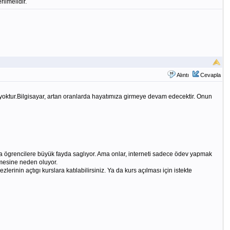
ilmelidir.
Alıntı
Cevapla
la yoktur.Bilgisayar, artan oranlarda hayatımıza girmeye devam edecektir. Onun
mada ögrencilere büyük fayda saglıyor. Ama onlar, interneti sadece ödev yapmak
lmesine neden oluyor.
erinin açtıgı kurslara katılabilirsiniz. Ya da kurs açılması için istekte