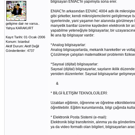
bilgisayarı ENIAC'ln yapımıyla sona erer.
ENIAC'ln arkasından EDVAC 4004 adlı ilk mikroişlemc
gibi şirketler, kendi mikroişlemcilerini geliştirmeye 
işyerlerinde, yani yaşamın her alanında görülmeye ba
gelişime dair ne varsa..
manyetik bantlar üzerine kaydeden elektronik bir araçt
Yahya KARAKURT
yapabilme yeteneğiyle bilgisayarlar, bir uzayaracının
İki ana tip bilgisayar vardır:
Kayıt Tarihi: 01-Ocak-2006
Konum: Istanbul
*Analog bilgisayarlar:
Aktif Durum: Aktif Değil
Analog bilgisayarlarda, mekanik hareketler ve voltaj g
Gönderilenler: 4737
Çözülmeye çalışılan matematiksel problemin fiziksel b
*Sayısal (dijital) bilgisayarlar:
Sayısal (dijital) bilgisayarlar, sayıların ikilik düzend
yeniden düzenlerler. Sayısal bilgisayarlar gelişmeye
&
* BİLGİ İLETİŞİM TEKNOLOJİLERİ:
Uzaktan eğitimin, öğrenme ve öğretme etkinliklerinin k
öğretilebilir. Eğitim kurumlarında, bilgi çağında kulla
* Elektronik Posta Sistemi (e-mail):
Elektronik bilgi transferinin, alınma ya da gönderilme
ya da video formatlı olan bilgileri, bilgisayarları ara