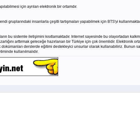
pılabilmesi için ayrılan elektronik bir ortamdır.
endi gruplarındaki insanlarla çeşitli tartışmaları yapabilmek için BTS'yi kullanmaktad
ların bu sistemle iletişimini kısıtlamaktadır. Internet sayesinde bu olayortadan kalkmış
rlığını arttırmak geleceğe hazırlanan bir Türkiye için çok önemlidir. Elektronik orta
k dokümanları derslerde eğitimi destekleyici unsurlar olarak kullanabiliriz. Bunun sa
timinde kullanılmalıdır.