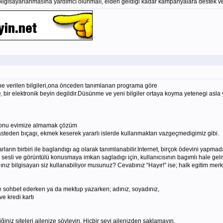
 bilgisayarlanmasına yardımcı olunmalı, elden geldiği kadar kampanyalara destek ver
sine verilen bilgileri,ona önceden tanımlanan programa göre
 O, bir elektronik beyin degildir.Düsünme ve yeni bilgiler ortaya koyma yetenegi as
,onu evimize almamak çözüm
a kasteden bıçagı, ekmek keserek yararlı islerde kullanmaktan vazgeçmedigimiz gibi.
arların birbiri ile baglandıgı ag olarak tanımlanabilir.Internet, birçok ödevini yap
yla sesli ve görüntülü konusmaya imkan sagladıgı için, kullanıcısının bagımlı hale ge
ız bilgisayarı siz kullanabiliyor musunuz? Cevabınız “Hayır!” ise; halk egitim merkezl
tte sohbet ederken ya da mektup yazarken; adınız, soyadınız,
ve kredi kartı
ttiğiniz siteleri ailenize söyleyin. Hiçbir şeyi ailenizden saklamayın.