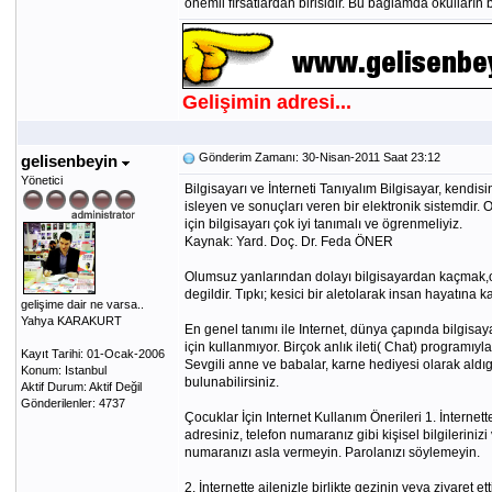
önemli fırsatlardan birisidir. Bu bağlamda okulların
Gelişimin adresi...
Gönderim Zamanı: 30-Nisan-2011 Saat 23:12
gelisenbeyin
Yönetici
Bilgisayarı ve İnterneti Tanıyalım Bilgisayar, kendi
isleyen ve sonuçları veren bir elektronik sistemdir.
için bilgisayarı çok iyi tanımalı ve ögrenmeliyiz.
Kaynak: Yard. Doç. Dr. Feda ÖNER
Olumsuz yanlarından dolayı bilgisayardan kaçmak
degildir. Tıpkı; kesici bir aletolarak insan hayatın
gelişime dair ne varsa..
Yahya KARAKURT
En genel tanımı ile Internet, dünya çapında bilgisay
için kullanmıyor. Birçok anlık ileti( Chat) programı
Kayıt Tarihi: 01-Ocak-2006
Sevgili anne ve babalar, karne hediyesi olarak aldıgın
Konum: Istanbul
bulunabilirsiniz.
Aktif Durum: Aktif Değil
Gönderilenler: 4737
Çocuklar İçin Internet Kullanım Önerileri 1. İnterne
adresiniz, telefon numaranız gibi kişisel bilgilerinizi 
numaranızı asla vermeyin. Parolanızı söylemeyin.
2. İnternette ailenizle birlikte gezinin veya ziyaret e