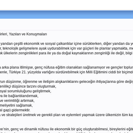
irleri, Yazıları ve Konuşmaları
 bir yandan çeşitli ekonomik ve sosyal çalkantılar içine sürüklerken, diğer yandan da 
r, teknolojik gelişmelere ayak uydurabilmek için var güçleri ile planlar yapmakta, 
ülkelerin zenginlikleri para ile ya da doğal kaynaklarının zenginliği ile değil, bilgi
rka plana itilmişse, genç nüfusa eğitim olanakları sağlanamıyor ve gençler toplum dı
nle, Türkiye 21. yüzyılda varlığını sürdürebilmek için Milli Eğitimini ciddi bir biçi
n düşünme, öğrenme ve iletişim alışkanlıklarını geleceğin ihtiyaçlarına göre değişt
nilikçi düşünce tarzını oluşturmak,
syal sorumluluğunu geliştirmek,
a ile bağlantılandırmak,
e verimliliği artırmak,
meliyetini sağlamak,
l gap) gidermektir.
ve stratejileri üretmek ve gerekli plan ve eylemleri yapmak üzere ülkemizin tüm kay
nin, genç ve dinamik nüfusu ile ekonomik bir güç oluşturabilmesi, bireylerini eğit