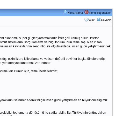
Konu Arama
Konu Seçenekleri
Alıntı
Cevapla
yeni ekonomik süper güçler yaratmaktadır. İster geri kalmış olsun, isterse
mevcut sistemlerini sorgulamakta ve bilgi toplumunun temel taşı olan insan
 ve insan kaynaklarının zenginliği ile ölçülmektedir. İnsan gücü yetiştirmenin tek
şı etkinliklere itiliyorlarsa ve yetişen değerli beyinler başka ülkelere göç
mde yeniden yapılandırmak zorundadır.
irmelidir. Bunun için, temel hedeflerimiz;
naklarını seferber ederek bilgili insan gücü yetiştirmek en büyük önceliğimiz
erek bilgi toplumuna dönüşümü ile sağlanabilir. Bu, Türkiye’nin önündeki en