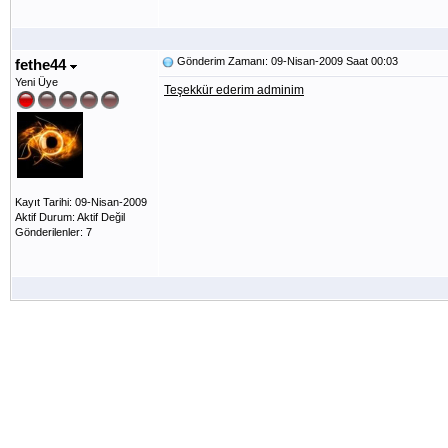
Gönderim Zamanı: 09-Nisan-2009 Saat 00:03
fethe44
Yeni Üye
Teşekkür ederim adminim
Kayıt Tarihi: 09-Nisan-2009
Aktif Durum: Aktif Değil
Gönderilenler: 7