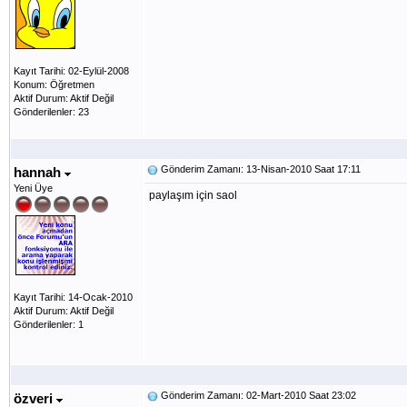
Kayıt Tarihi: 02-Eylül-2008
Konum: Öğretmen
Aktif Durum: Aktif Değil
Gönderilenler: 23
Gönderim Zamanı: 13-Nisan-2010 Saat 17:11
hannah
Yeni Üye
paylaşım için saol
Kayıt Tarihi: 14-Ocak-2010
Aktif Durum: Aktif Değil
Gönderilenler: 1
Gönderim Zamanı: 02-Mart-2010 Saat 23:02
özveri