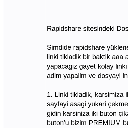
Rapidshare sitesindeki Dos
Simdide rapidshare yüklene
linki tikladik bir baktik a
yapacagiz gayet kolay linki 
adim yapalim ve dosyayi in
1. Linki tikladik, karsimiza
sayfayi asagi yukari çekme 
gidin karsiniza iki buton ç
buton’u bizim PREMIUM buto