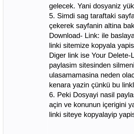
gelecek. Yani dosyaniz yükl
5. Simdi sag taraftaki sayf
çekerek sayfanin altina baki
Download- Link: ile baslaya
linki sitemize kopyala yapi
Diger link ise Your Delete-L
paylasim sitesinden silmeni
ulasamamasina neden olacak 
kenara yazin çünkü bu linkle
6. Peki Dosyayi nasil payla
açin ve konunun içerigini 
linki siteye kopyalayip yapis