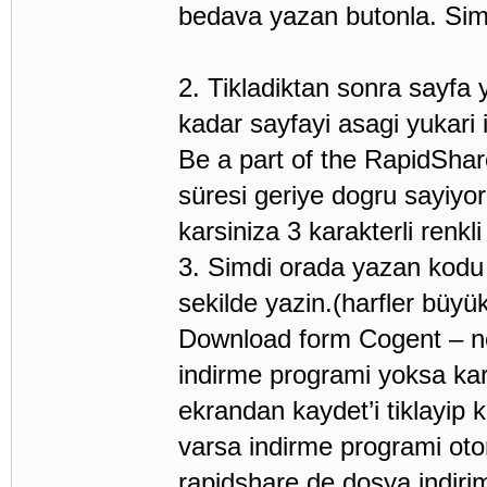
bedava yazan butonla. Simd
2. Tikladiktan sonra sayfa 
kadar sayfayi asagi yukari 
Be a part of the RapidSha
süresi geriye dogru sayiyor
karsiniza 3 karakterli renkl
3. Simdi orada yazan kodu
sekilde yazin.(harfler büy
Download form Cogent – ne
indirme programi yoksa kar
ekrandan kaydet’i tiklayip 
varsa indirme programi oto
rapidshare de dosya indiri