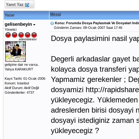
Yanıt Yaz
Mesaj
Yazar
Konu: Forumda Dosya Paylasmak Ve Dosyalari Ind
gelisenbeyin
Gönderim Zamanı: 08-Ocak-2007 Saat 17:46
Yönetici
Dosya paylasimini nasil ya
Degerli arkadaslar gayet ba
gelişime dair ne varsa..
kolayca dosya transferi yap
Yahya KARAKURT
Yapmamiz gerekenler ; Dege
Kayıt Tarihi: 01-Ocak-2006
Konum: Istanbul
dosyamizi http://rapidshar
Aktif Durum: Aktif Değil
Gönderilenler: 4737
yükleyecegiz. Yüklemeden s
adreslerden birisi dosyayi 
dosyayi istediginiz zaman 
yükleyecegiz ?