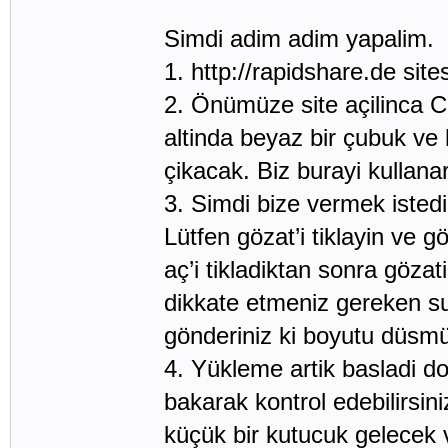
Simdi adim adim yapalim.
1. http://rapidshare.de sites
2. Önümüze site açilinca 
altinda beyaz bir çubuk v
çikacak. Biz burayi kullana
3. Simdi bize vermek istedi
Lütfen gözat’i tiklayin ve 
aç’i tikladiktan sonra göza
dikkate etmeniz gereken su
gönderiniz ki boyutu düsmü
4. Yükleme artik basladi d
bakarak kontrol edebilirsi
küçük bir kutucuk gelecek v