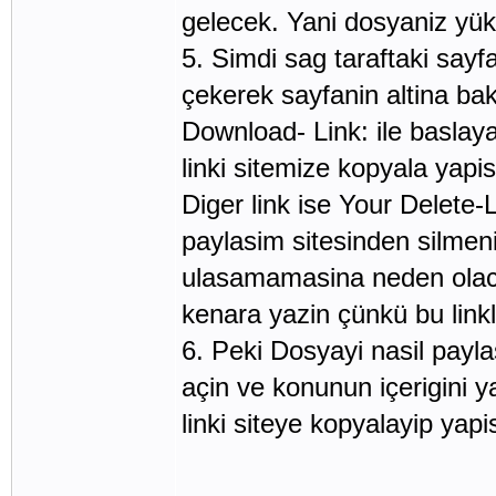
gelecek. Yani dosyaniz yükl
5. Simdi sag taraftaki sayf
çekerek sayfanin altina baki
Download- Link: ile baslaya
linki sitemize kopyala yapi
Diger link ise Your Delete-L
paylasim sitesinden silmeni
ulasamamasina neden olacak 
kenara yazin çünkü bu linkle
6. Peki Dosyayi nasil payla
açin ve konunun içerigini 
linki siteye kopyalayip yapis