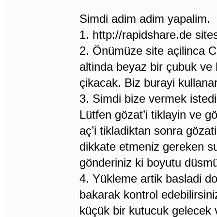
Simdi adim adim yapalim.
1. http://rapidshare.de sites
2. Önümüze site açilinca 
altinda beyaz bir çubuk v
çikacak. Biz burayi kullana
3. Simdi bize vermek istedi
Lütfen gözat’i tiklayin ve 
aç’i tikladiktan sonra göza
dikkate etmeniz gereken su
gönderiniz ki boyutu düsmü
4. Yükleme artik basladi d
bakarak kontrol edebilirsi
küçük bir kutucuk gelecek v