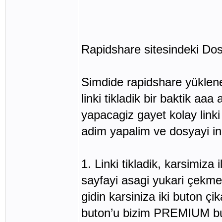
Rapidshare sitesindeki Dos
Simdide rapidshare yüklene
linki tikladik bir baktik a
yapacagiz gayet kolay linki 
adim yapalim ve dosyayi in
1. Linki tikladik, karsimiza
sayfayi asagi yukari çekme 
gidin karsiniza iki buton ç
buton’u bizim PREMIUM buto