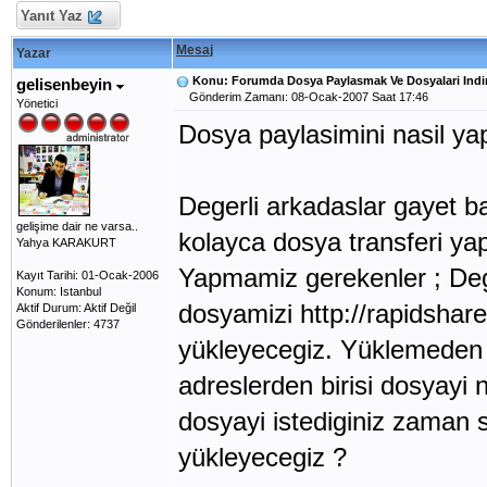
Yanıt Yaz
Mesaj
Yazar
Konu: Forumda Dosya Paylasmak Ve Dosyalari Ind
gelisenbeyin
Gönderim Zamanı: 08-Ocak-2007 Saat 17:46
Yönetici
Dosya paylasimini nasil ya
Degerli arkadaslar gayet ba
gelişime dair ne varsa..
kolayca dosya transferi yap
Yahya KARAKURT
Yapmamiz gerekenler ; Dege
Kayıt Tarihi: 01-Ocak-2006
Konum: Istanbul
dosyamizi http://rapidshar
Aktif Durum: Aktif Değil
Gönderilenler: 4737
yükleyecegiz. Yüklemeden s
adreslerden birisi dosyayi 
dosyayi istediginiz zaman 
yükleyecegiz ?