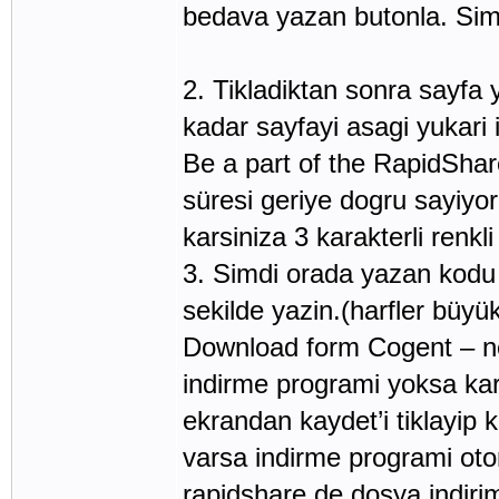
bedava yazan butonla. Simd
2. Tikladiktan sonra sayfa 
kadar sayfayi asagi yukari 
Be a part of the RapidSha
süresi geriye dogru sayiyor
karsiniza 3 karakterli renkl
3. Simdi orada yazan kodu
sekilde yazin.(harfler büy
Download form Cogent – ne
indirme programi yoksa kar
ekrandan kaydet’i tiklayip 
varsa indirme programi oto
rapidshare de dosya indiri