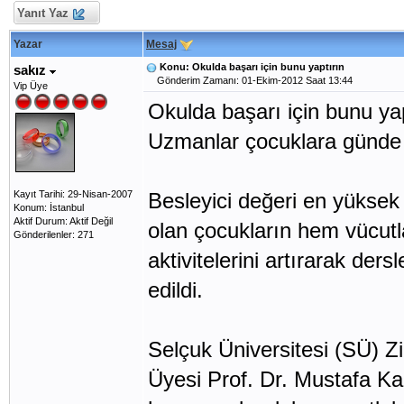
Yanıt Yaz
Yazar
Mesaj
Konu: Okulda başarı için bunu yaptırın
sakız
Gönderim Zamanı: 01-Ekim-2012 Saat 13:44
Vip Üye
Okulda başarı için bunu yap
Uzmanlar çocuklara günde 
Kayıt Tarihi: 29-Nisan-2007
Besleyici değeri en yüksek
Konum: İstanbul
Aktif Durum: Aktif Değil
olan çocukların hem vücutla
Gönderilenler: 271
aktivitelerini artırarak ders
edildi.
Selçuk Üniversitesi (SÜ) Z
Üyesi Prof. Dr. Mustafa Ka