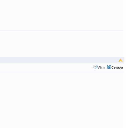
Alıntı
Cevapla