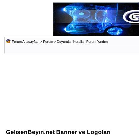
Forum Anasayfası
>
Forum
>
Duyurular, Kurallar, Forum Yardımı
GelisenBeyin.net Banner ve Logolari