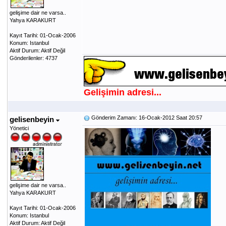
gelişime dair ne varsa..
Yahya KARAKURT
Kayıt Tarihi: 01-Ocak-2006
Konum: Istanbul
Aktif Durum: Aktif Değil
Gönderilenler: 4737
Gelişimin adresi...
Gönderim Zamanı: 16-Ocak-2012 Saat 20:57
gelisenbeyin
Yönetici
gelişime dair ne varsa..
Yahya KARAKURT
Kayıt Tarihi: 01-Ocak-2006
Konum: Istanbul
Aktif Durum: Aktif Değil