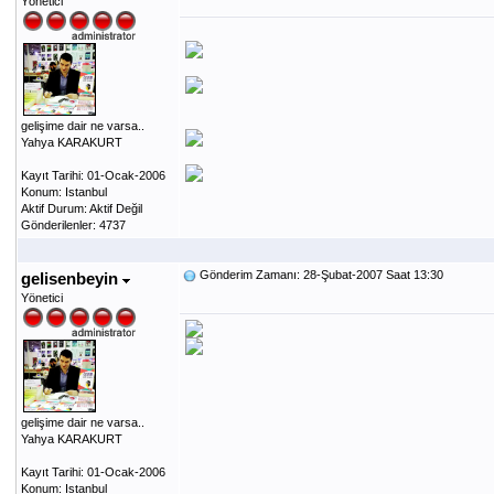
Yönetici
gelişime dair ne varsa..
Yahya KARAKURT
Kayıt Tarihi: 01-Ocak-2006
Konum: Istanbul
Aktif Durum: Aktif Değil
Gönderilenler: 4737
Gönderim Zamanı: 28-Şubat-2007 Saat 13:30
gelisenbeyin
Yönetici
gelişime dair ne varsa..
Yahya KARAKURT
Kayıt Tarihi: 01-Ocak-2006
Konum: Istanbul