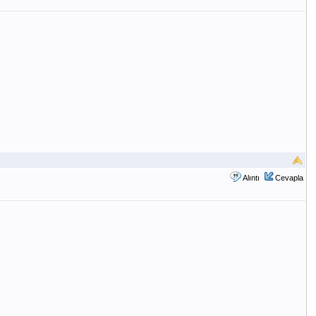
Alıntı
Cevapla