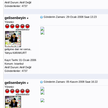
Aktif Durum: Aktif Değil
Gönderilenler: 4737
Gönderim Zamanı: 29-Ocak-2008 Saat 13:23
gelisenbeyin
Yönetici
gelişime dair ne varsa..
Yahya KARAKURT
Kayıt Tarihi: 01-Ocak-2006
Konum: Istanbul
Aktif Durum: Aktif Değil
Gönderilenler: 4737
Gönderim Zamanı: 05-Kasım-2008 Saat 16:22
gelisenbeyin
Yönetici