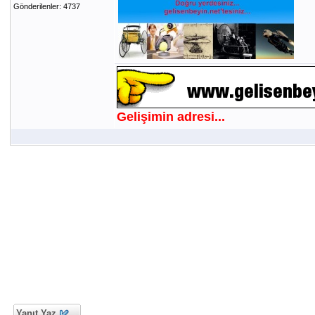
Gönderilenler: 4737
Gelişimin adresi...
Yanıt Yaz