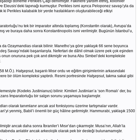
aşadığı döneme Perikles Çağı denilmiştir. Fakirlere yardım etmiş, koloniler
e Eleusis’deki tapınağı kurmuştur. Perikles ismi ayrıca Peloponez savaşı’yla da
 ki Perikles kalabalık bir yerde hastalıkların oluşturabileceği etkiyi
atorluğu’nu tek bir imparator altında toplamış (Konstantin olarak), Avrupa’da
ş ve buraya daha sonra Konstantinopolis ismi verilmiştir. Bugünün İstanbul’u,
 da Ozaymandias olarak bilinir. Manetho’ya göre yaklaşık 66 sene boyunca
Kadeş Savaşı’ndaki başarılarıyla. Nefertari de dâhil olmak üzere pek çok eşinden
 onun onuruna pek çok anıt dikmiştir ve buna Abu Simbel’deki kompleksle
.
 M.Ö.). Hatşepsut, başarılı Mısır ordu ve eğitim girişimlerinin arkasındaki
ir yere bir ölüm kompleksi yaptırdı. Resmi portresinde Hatşepsut, takma sakal gibi
esiyle (Kodeks Justinianus) bilinir. Kimileri Justinian’a ‘son Romalı’ der, bu
Bizans İmparatorluğu bir salgın sorunu yaşamaya başlamıştır.
ı olarak tanımlanır ancak asıl fonksiyonu üzerine tartışmalar vardır.
i’yi yenmiş, Babil’i önemli bir güç hâline getirmiştir. Hammurabi, yaklaşık 1500
ilmiştir ancak daha sonra İbraniler’i Mısır’dan çıkarmıştır. Musa’nın, Allah’la
itabında anlatılır ancak arkeolojik olarak pek bir desteği bulunamamıştır.