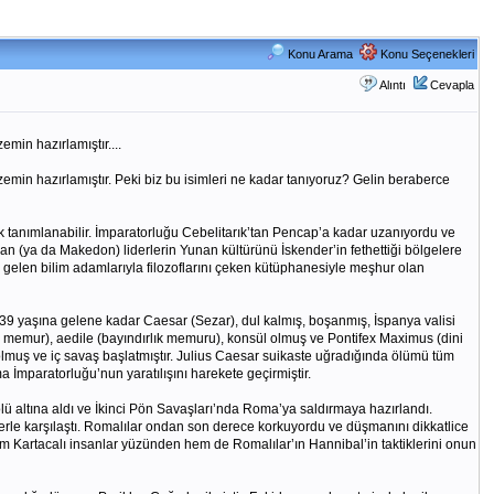
Konu Arama
Konu Seçenekleri
Alıntı
Cevapla
min hazırlamıştır....
zemin hazırlamıştır. Peki biz bu isimleri ne kadar tanıyoruz? Gelin beraberce
k tanımlanabilir. İmparatorluğu Cebelitarık’tan Pencap’a kadar uzanıyordu ve
an (ya da Makedon) liderlerin Yunan kültürünü İskender’in fethettiği bölgelere
e gelen bilim adamlarıyla filozoflarını çeken kütüphanesiyle meşhur olan
 39 yaşına gelene kadar Caesar (Sezar), dul kalmış, boşanmış, İspanya valisi
sek memur), aedile (bayındırlık memuru), konsül olmuş ve Pontifex Maximus (dini
 olmuş ve iç savaş başlatmıştır. Julius Caesar suikaste uğradığında ölümü tüm
İmparatorluğu’nun yaratılışını harekete geçirmiştir.
rolü altına aldı ve İkinci Pön Savaşları’nda Roma’ya saldırmaya hazırlandı.
lerle karşılaştı. Romalılar ondan son derece korkuyordu ve düşmanını dikkatlice
m Kartacalı insanlar yüzünden hem de Romalılar’ın Hannibal’in taktiklerini onun