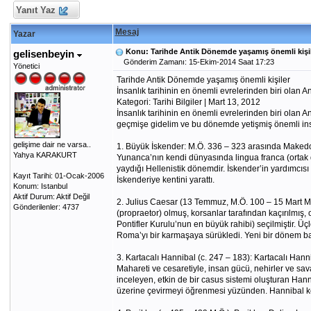
Yanıt Yaz
Mesaj
Yazar
Konu: Tarihde Antik Dönemde yaşamış önemli kişi
gelisenbeyin
Gönderim Zamanı: 15-Ekim-2014 Saat 17:23
Yönetici
Tarihde Antik Dönemde yaşamış önemli kişiler
İnsanlık tarihinin en önemli evrelerinden biri olan A
Kategori: Tarihi Bilgiler | Mart 13, 2012
İnsanlık tarihinin en önemli evrelerinden biri olan 
geçmişe gidelim ve bu dönemde yetişmiş önemli insan
gelişime dair ne varsa..
1. Büyük İskender: M.Ö. 336 – 323 arasında Makedony
Yahya KARAKURT
Yunanca’nın kendi dünyasında lingua franca (ortak d
yaydığı Hellenistik dönemdir. İskender’in yardımcısı
Kayıt Tarihi: 01-Ocak-2006
İskenderiye kentini yarattı.
Konum: Istanbul
Aktif Durum: Aktif Değil
2. Julius Caesar (13 Temmuz, M.Ö. 100 – 15 Mart M.S
Gönderilenler: 4737
(propraetor) olmuş, korsanlar tarafından kaçırılmış,
Pontifler Kurulu’nun en büyük rahibi) seçilmiştir. Ü
Roma’yı bir karmaşaya sürükledi. Yeni bir dönem baş
3. Kartacalı Hannibal (c. 247 – 183): Kartacalı Hanni
Mahareti ve cesaretiyle, insan gücü, nehirler ve sa
inceleyen, etkin de bir casus sistemi oluşturan Han
üzerine çevirmeyi öğrenmesi yüzünden. Hannibal ken