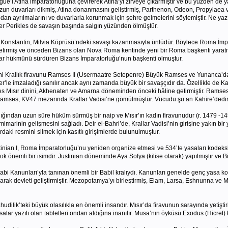
ague’i Atina imparatorluğuna çevirerek Atina’yı zirveye çıkarmıştır ve bu yüzden de y
un duvarları dikmiş, Atina donanmasını geliştirmiş, Parthenon, Odeon, Propylaea v
andan ayrılmalarını ve duvarlarla korunmak için şehre gelmelerini söylemiştir. Ne yazık
er Perikles de savaşın başında salgın yüzünden ölmüştür.
 Konstantin, Milvia Köprüsü’ndeki savaşı kazanmasıyla ünlüdür. Böylece Roma İmpar
 getirmiş ve önceden Bizans olan Nova Roma kentinde yeni bir Roma başkenti yaratmı
ar hükmünü sürdüren Bizans İmparatorluğu’nun başkenti olmuştur.
ni Krallık firavunu Ramses II (Usermaatre Setepenre) Büyük Ramses ve Yunanca’da
ler’le imzaladığı sanılır ancak aynı zamanda büyük bir savaşçıdır da. Özellikle de 
 Mısır dinini, Akhenaten ve Amarna döneminden önceki hâline getirmiştir. Ramses
amses, KV47 mezarında Krallar Vadisi’ne gömülmüştür. Vücudu şu an Kahire’dedir
ığından uzun süre hüküm sürmüş bir naip ve Mısır’ın kadın firavunudur (r. 1479 -1458
 mimarinin gelişmesini sağladı. Deir el-Bahri’de, Krallar Vadisi’nin girişine yakın b
daki resmini silmek için kasıtlı girişimlerde bulunulmuştur.
inian I, Roma İmparatorluğu’nu yeniden organize etmesi ve 534’te yasaları kodekslem
k önemli bir isimdir. Justinian döneminde Aya Sofya (kilise olarak) yapılmıştır ve 
anunları’yla tanınan önemli bir Babil kralıydı. Kanunları genelde genç yasa kodlar
ak devleti geliştirmiştir. Mezopotamya’yı birleştirmiş, Elam, Larsa, Eshnunna ve Mar
hudilik’teki büyük olasılıkla en önemli insandır. Mısır’da firavunun sarayında yetiştir
lar yazılı olan tabletleri ondan aldığına inanılır. Musa’nın öyküsü Exodus (Hicret) k