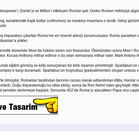
akespeare’i, Dante’yi ve Milton’ı etkileyen Romalı şair. Greko-Romen mitolojiyi alg
yalog, karakteristik trajik botlar (cothurnus) ve maskeyi insanlara o tanıttı. Vahşi g
dır.
lk beş imparatoru çıkartan Roma’nın en önemli ailesi) sonuncusudur. Roma yanarke
tiyanlar’a yükler.
lenistik dönemde Mısır’da hüküm süren son firavundur. Ölümünden sonra Mısır’ı Rom
ğu olur. Kocası Anthony intihar edince o da yılan ısırmasıyla intihar eder. Mark Anton
lunda eğitim görmüş ve kötü sonuçlanan bir köle isyanını yönetmiştir. Spartakus’u
mpey’e karşı duramadı. Spartakus’un hoşnutsuz gladyatörlerden oluşan ordusu ve kö
e ölmüştür. Romalılar tarafından tanrının cezası olarak adlandırılan Attila, Hunlar o
yorlardı, Doğu İmparatorluğu’nu istila etmiş, sonra da Ren Nehri’nden geçmiştir. Atti
fakat yeniden ilerlemeye başladı. Sonunda 452’de Roma’yı alacakken Papa onu caydı