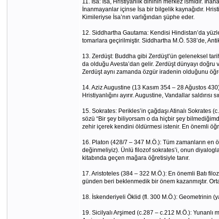
11. İsa: İsa, Hristiyanlık dininin merkez ismidir. İn
İnanmayanlar içinse İsa bir bilgelik kaynağıdır. Hris
Kimileriyse İsa’nın varlığından şüphe eder.
12. Siddhartha Gautama: Kendisi Hindistan’da yüzle
tomarlara geçirilmiştir. Siddhartha M.Ö. 538’de, An
13. Zerdüşt: Buddha gibi Zerdüşt’ün geleneksel tarihi
da olduğu Avesta’dan gelir. Zerdüşt dünyayı doğru v
Zerdüşt aynı zamanda özgür iradenin olduğunu öğret
14. Aziz Augustine (13 Kasım 354 – 28 Ağustos 430): H
Hristiyanlığını ayırır. Augustine, Vandallar saldırısı s
15. Sokrates: Perikles’in çağdaşı Atinalı Sokrates (c
sözü “Bir şey biliyorsam o da hiçbir şey bilmediği
zehir içerek kendini öldürmesi istenir. En önemli öğr
16. Platon (428/7 – 347 M.Ö.): Tüm zamanların en önem
değinmeliyiz). Ünlü filozof sokrates’i, onun diyaloglar
kitabında geçen mağara öğretisiyle tanır.
17. Aristoteles (384 – 322 M.Ö.): En önemli Batı filozo
günden beri beklenmedik bir önem kazanmıştır. Orta Ça
18. İskenderiyeli Öklid (fl. 300 M.Ö.): Geometrinin (
19. Sicilyalı Arşimed (c.287 – c.212 M.Ö.): Yunanlı ma