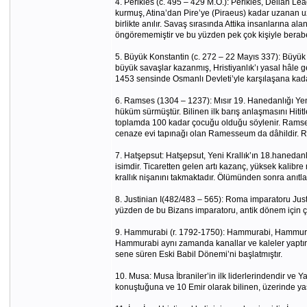
4. Perikles (c. 495 – 429 M.Ö.): Perikles, Delian Le
kurmuş, Atina’dan Pire’ye (Piraeus) kadar uzanan uz
birlikte anılır. Savaş sırasında Attika insanlarına al
öngörememiştir ve bu yüzden pek çok kişiyle berab
5. Büyük Konstantin (c. 272 – 22 Mayıs 337): Büyük
büyük savaşlar kazanmış, Hristiyanlık’ı yasal hâle
1453 sensinde Osmanlı Devleti’yle karşılaşana kad
6. Ramses (1304 – 1237): Mısır 19. Hanedanlığı Ye
hüküm sürmüştür. Bilinen ilk barış anlaşmasını Hitit
toplamda 100 kadar çocuğu olduğu söylenir. Ramses
cenaze evi tapınağı olan Ramesseum da dâhildir. R
7. Hatşepsut: Hatşepsut, Yeni Krallık’ın 18.hanedanl
isimdir. Ticaretten gelen artı kazanç, yüksek kalibre
krallık nişanını takmaktadır. Ölümünden sonra anıtlar
8. Justinian I(482/483 – 565): Roma imparatoru Just
yüzden de bu Bizans imparatoru, antik dönem için ço
9. Hammurabi (r. 1792-1750): Hammurabi, Hammurabi K
Hammurabi aynı zamanda kanallar ve kaleler yaptırar
sene süren Eski Babil Dönemi’ni başlatmıştır.
10. Musa: Musa İbraniler’in ilk liderlerindendir ve Ya
konuştuğuna ve 10 Emir olarak bilinen, üzerinde yasa