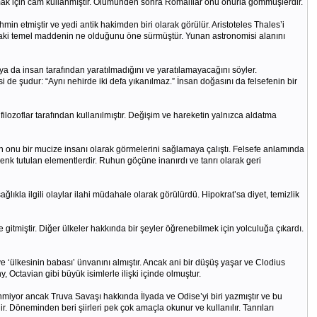
kmak için cam kullanmıştır. Ölümünden sonra Romalılar onu onurla gömmüşlerdir.
min etmiştir ve yedi antik hakimden biri olarak görülür. Aristoteles Thales’i
tındaki temel maddenin ne olduğunu öne sürmüştür. Yunan astronomisi alanını
 ya da insan tarafından yaratılmadığını ve yaratılamayacağını söyler.
 de şudur: “Aynı nehirde iki defa yıkanılmaz.” İnsan doğasını da felsefenin bir
ilozoflar tarafından kullanılmıştır. Değişim ve hareketin yalnızca aldatma
ın onu bir mucize insanı olarak görmelerini sağlamaya çalıştı. Felsefe anlamında
denk tutulan elementlerdir. Ruhun göçüne inanırdı ve tanrı olarak geri
lıkla ilgili olaylar ilahi müdahale olarak görülürdü. Hipokrat’sa diyet, temizlik
 gitmiştir. Diğer ülkeler hakkında bir şeyler öğrenebilmek için yolculuğa çıkardı.
ve ‘ülkesinin babası’ ünvanını almıştır. Ancak ani bir düşüş yaşar ve Clodius
Octavian gibi büyük isimlerle ilişki içinde olmuştur.
yor ancak Truva Savaşı hakkında İlyada ve Odise’yi biri yazmıştır ve bu
. Döneminden beri şiirleri pek çok amaçla okunur ve kullanılır. Tanrıları