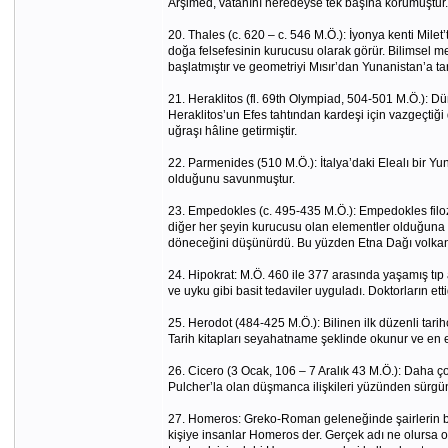
Arşimed, vatanını neredeyse tek başına korumuştur.
20. Thales (c. 620 – c. 546 M.Ö.): İyonya kenti Milet
doğa felsefesinin kurucusu olarak görür. Bilimsel m
başlatmıştır ve geometriyi Mısır’dan Yunanistan’a tanı
21. Heraklitos (fl. 69th Olympiad, 504-501 M.Ö.): Dü
Heraklitos’un Efes tahtından kardeşi için vazgeçtiği
uğraşı hâline getirmiştir.
22. Parmenides (510 M.Ö.): İtalya’daki Elealı bir Yun
olduğunu savunmuştur.
23. Empedokles (c. 495-435 M.Ö.): Empedokles filozo
diğer her şeyin kurucusu olan elementler olduğuna in
döneceğini düşünürdü. Bu yüzden Etna Dağı volkanı
24. Hipokrat: M.Ö. 460 ile 377 arasında yaşamış tıp a
ve uyku gibi basit tedaviler uyguladı. Doktorların et
25. Herodot (484-425 M.Ö.): Bilinen ilk düzenli tarih
Tarih kitapları seyahatname şeklinde okunur ve en e
26. Cicero (3 Ocak, 106 – 7 Aralık 43 M.Ö.): Daha çok
Pulcher’la olan düşmanca ilişkileri yüzünden sürgüne
27. Homeros: Greko-Roman geleneğinde şairlerin ba
kişiye insanlar Homeros der. Gerçek adı ne olursa ol