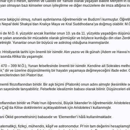
ananlar için o mesih, tanrının ve Galileli bir Yahudi olarak yaşayan Bakire Meryem’in 
tiyan olmayan bazı kimseler onun iyileştirme ve diğer mucizelere de imza attığına ina
rce takipçisi olmuş, ruhani aydınlanma öğretmenidir ve Budizm’i kurmuştur. Öğreti
tik Nepal’deki Shakya’dan Kraliçe Maya ve Kral Suddhodana’ya doğmuş olabilir. M.Ö
 de M.Ö. 6. yüzyıldır ancak İranlılar onun 10. ya da 11. yüzyılda yaşadığını düşünürler
e yalan arasında bir mücadele olarak görmüştür ve böylece kurduğu din olan Zerdüştü
miştir. Yunanlar onun bir büyücü ve astrolog olduğuna inanmışlardır.
ristiyanlık tarihi için önemli bir isimdir. Alın yazısı ve ilk günah (Adem ve Havva’n
ırasında Afrika’da yaşamıştır.
. 470 – 399 M.Ö.), Yunan felsefesinde önemli bir isimdir. Kendine ait Sokrates methodu
mdir,” dir ve üzerine düşünülmemiş bir hayatın yaşamaya değmeyeceğini ifade eder
encilerinden biri Platon’dur.
li filozoflarından biridir. Bir aşk biçimi (Platonik) onun adını almıştır (kesinlikle
ı sayesinde tanıyabiliriz. Felsefede idealizmin babası olarak bilinir. Düşünceleri eliti
flarından biridir ve Plato’nun öğrencisi, Büyük İskender’in öğretmenidir. Aristoteles’in
ğ’da Kilise doktrinlerini açıklayabilmek için Aristoteles’i kullanmıştır.
yani Öklid geometrisinin) babasıdır ve ‘Elementler’i hâlâ kullanılmaktadır.
tematikçi, fizikçi, mühendis, kâşif ve astronomdur. Pi’nin tam değerini hesaplamıştır 