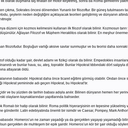
 İlk olarak düşmana taş fırlatan bir motor keşfetmiş, sonra da Roma gemilerini ya
’ten çıkma, Sokrates öncesi dönemden Yunanlı bir filozoftur. Bir güneş tutulmasını tah
etodu, şeylerin neden değiştiğini açıklayacak teorileri geliştirmiş ve dünyanın al
tmıştır.
nya düzeni için kozmos kelimesini kullanan ilk filozof olarak bilinir. Kozmosun tanrı
 düşünülür. Ağlayan Filozof ve Müphem Heraklitos olarak bilinir. En meşhur önermesi
an filozofudur. Boşluğun varlığı aksive savlar sunmuştur ve bu teorisi daha sonraki f
f olduğu kadar şair, devlet adamı ve fizikçi olarak da bilinir. Empedokles insanlar
anırdı ve bunlar hava, su, ateş, topraktır. Bunlar Hipokrat tıbbındaki dört salgıyla 
na atlayarak öldü.
lanının babasıdır. Hipokrat daha önce ticaret eğitimi görmüş olabilir. Ondan önce sağ
tiği Hipokrat yemininde adı geçen Hipokrat, bu Hipokrat’tır.
çidir ve bu yüzden de tarihin babası adıyla anılır. Bilinen dünyanın hemen her yerine
ski olayların kaynaklarından yapıtlarında bahseder.
 Romalı bir hatip olarak bilinir. Roma politik hiyerarşisinin en tepesine yükselmiş 
 gönderilir. Latin edebiyatında önemli bir isimdir ve Caesar, Pompey, Mark Anthony, 
basıdır. Homeros’un ne zaman yaşadığı ya da gerçekten yaşayıp yaşamadığı bilinmi
sun gerçekten de muhteşem bir epik şairdir. Homeros’un kör bir şair olduğu söylenir