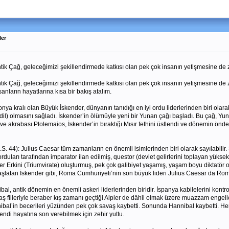
ler
ntik Çağ, geleceğimizi şekillendirmede katkısı olan pek çok insanın yetişmesine de ze
Antik Çağ, geleceğimizi şekillendirmede katkısı olan pek çok insanın yetişmesine de 
ların hayatlarına kısa bir bakış atalım.
a kralı olan Büyük İskender, dünyanın tanıdığı en iyi ordu liderlerinden biri olara
il) olmasını sağladı. İskender’in ölümüyle yeni bir Yunan çağı başladı. Bu çağ, Yun
 ve akrabası Ptolemaios, İskender’in bıraktığı Mısır fethini üstlendi ve dönemin önd
. 44): Julius Caesar tüm zamanların en önemli isimlerinden biri olarak sayılabilir.
 orduları tarafından imparator ilan edilmiş, questor (devlet gelirlerini toplayan yük
çler Erkini (Triumvirate) oluşturmuş, pek çok galibiyet yaşamış, yaşam boyu diktatör
latan İskender gibi, Roma Cumhuriyeti’nin son büyük lideri Julius Caesar da Roma 
bal, antik dönemin en önemli askeri liderlerinden biridir. İspanya kabilelerini kont
vaş filleriyle beraber kış zamanı geçtiği Alpler de dâhil olmak üzere muazzam engel
nibal’in becerileri yüzünden pek çok savaş kaybetti. Sonunda Hannibal kaybetti. He
di hayatına son verebilmek için zehir yuttu.