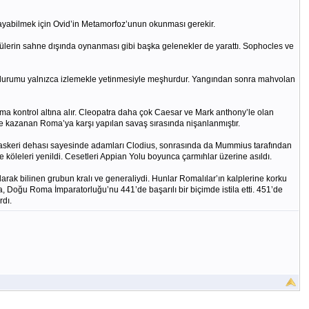
ılayabilmek için Ovid’in Metamorfoz’unun okunması gerekir.
örüntülerin sahne dışında oynanması gibi başka gelenekler de yarattı. Sophocles ve
n durumu yalnızca izlemekle yetinmesiyle meşhurdur. Yangından sonra mahvolan
a kontrol altına alır. Cleopatra daha çok Caesar ve Mark anthony’le olan
y ile kazanan Roma’ya karşı yapılan savaş sırasında nişanlanmıştır.
n askeri dehası sayesinde adamları Clodius, sonrasında da Mummius tarafından
leleri yenildi. Cesetleri Appian Yolu boyunca çarmıhlar üzerine asıldı.
larak bilinen grubun kralı ve generaliydi. Hunlar Romalılar’ın kalplerine korku
la, Doğu Roma İmparatorluğu’nu 441’de başarılı bir biçimde istila etti. 451’de
rdı.