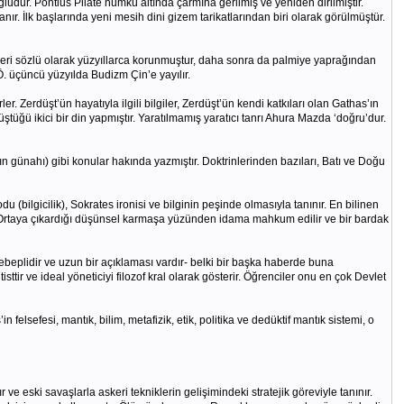
oğludur. Pontius Pilate hümkü altında çarmıha gerilmiş ve yeniden dirilmiştir.
nır. İlk başlarında yeni mesih dini gizem tarikatlarından biri olarak görülmüştür.
leri sözlü olarak yüzyıllarca korunmuştur, daha sonra da palmiye yaprağından
. üçüncü yüzyılda Budizm Çin’e yayılır.
. Zerdüşt’ün hayatıyla ilgili bilgiler, Zerdüşt’ün kendi katkıları olan Gathas’ın
ğü ikici bir din yapmıştır. Yaratılmamış yaratıcı tanrı Ahura Mazda ‘doğru’dur.
ın günahı) gibi konular hakında yazmıştır. Doktrinlerinden bazıları, Batı ve Doğu
 (bilgicilik), Sokrates ironisi ve bilginin peşinde olmasıyla tanınır. En bilinen
. Ortaya çıkardığı düşünsel karmaşa yüzünden idama mahkum edilir ve bir bardak
 sebeplidir ve uzun bir açıklaması vardır- belki bir başka haberde buna
sttir ve ideal yöneticiyi filozof kral olarak gösterir. Öğrenciler onu en çok Devlet
 felsefesi, mantık, bilim, metafizik, etik, politika ve dedüktif mantık sistemi, o
ve eski savaşlarla askeri tekniklerin gelişimindeki stratejik göreviyle tanınır.