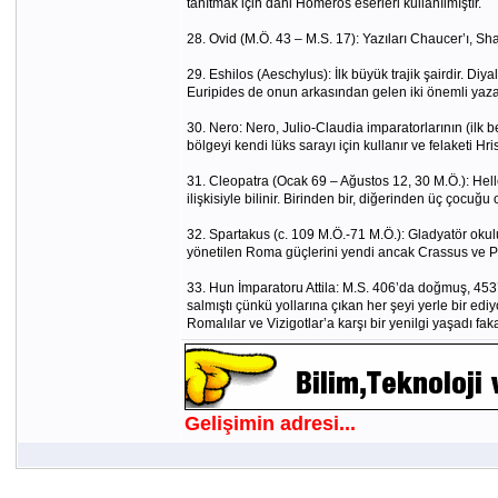
tanıtmak için dahi Homeros eserleri kullanılmıştır.
28. Ovid (M.Ö. 43 – M.S. 17): Yazıları Chaucer’ı, Sh
29. Eshilos (Aeschylus): İlk büyük trajik şairdir. Di
Euripides de onun arkasından gelen iki önemli yazar
30. Nero: Nero, Julio-Claudia imparatorlarının (i
bölgeyi kendi lüks sarayı için kullanır ve felaketi Hris
31. Cleopatra (Ocak 69 – Ağustos 12, 30 M.Ö.): Hel
ilişkisiyle bilinir. Birinden bir, diğerinden üç çocu
32. Spartakus (c. 109 M.Ö.-71 M.Ö.): Gladyatör oku
yönetilen Roma güçlerini yendi ancak Crassus ve Po
33. Hun İmparatoru Attila: M.S. 406’da doğmuş, 453’t
salmıştı çünkü yollarına çıkan her şeyi yerle bir edi
Romalılar ve Vizigotlar’a karşı bir yenilgi yaşadı 
Gelişimin adresi...