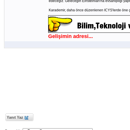
edeceğiz. Geleceğin Einsteinları'na evsahipliği ya
Karademir, daha önce düzenlenen ICYS'lerde öne çıkan
Gelişimin adresi...
Yanıt Yaz