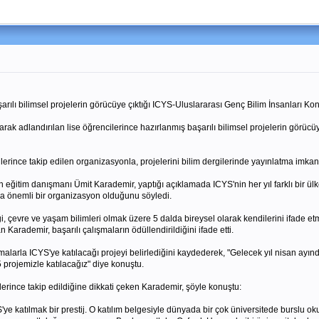
arılı bilimsel projelerin görücüye çıktığı ICYS-Uluslararası Genç Bilim İnsanları Konf
larak adlandırılan lise öğrencilerince hazırlanmış başarılı bilimsel projelerin görücüy
ilerince takip edilen organizasyonla, projelerini bilim dergilerinde yayınlatma imkan
in eğitim danışmanı Ümit Karademir, yaptığı açıklamada ICYS'nin her yıl farklı bir ül
da önemli bir organizasyon olduğunu söyledi.
i, çevre ve yaşam bilimleri olmak üzere 5 dalda bireysel olarak kendilerini ifade etme
n Karademir, başarılı çalışmaların ödüllendirildiğini ifade etti.
malarla ICYS'ye katılacağı projeyi belirlediğini kaydederek, "Gelecek yıl nisan ayı
 projemizle katılacağız" diye konuştu.
lerince takip edildiğine dikkati çeken Karademir, şöyle konuştu:
YS'ye katılmak bir prestij. O katılım belgesiyle dünyada bir çok üniversitede burslu 