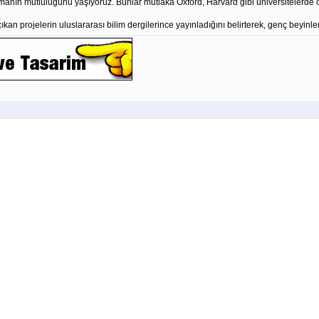
pmanın mutluluğunu yaşıyoruz. Bunlar mutlaka Oxford, Harvard gibi üniversitelerde 
 projelerin uluslararası bilim dergilerince yayınladığını belirterek, genç beyinlerin