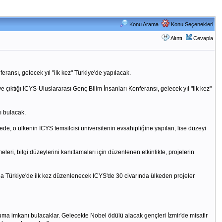
Konu Arama
Konu Seçenekleri
Alıntı
Cevapla
eransı, gelecek yıl "ilk kez" Türkiye'de yapılacak.
e çıktığı ICYS-Uluslararası Genç Bilim İnsanları Konferansı, gelecek yıl "ilk kez"
ı bulacak.
kede, o ülkenin ICYS temsilcisi üniversitenin evsahipliğine yapılan, lise düzeyi
leri, bilgi düzeylerini kanıtlamaları için düzenlenen etkinlikte, projelerin
nda Türkiye'de ilk kez düzenlenecek ICYS'de 30 civarında ülkeden projeler
okuma imkanı bulacaklar. Gelecekte Nobel ödülü alacak gençleri İzmir'de misafir