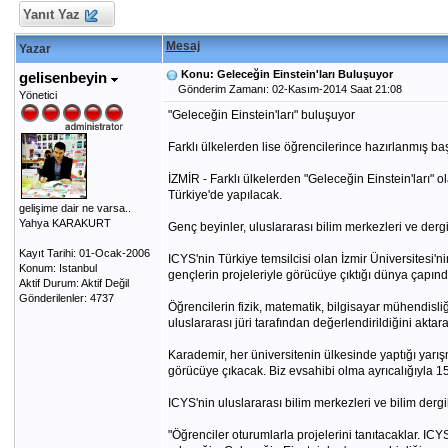
Yanıt Yaz
Mesaj
Yazar
Konu: Geleceğin Einstein'ları Buluşuyor
gelisenbeyin
Gönderim Zamanı: 02-Kasım-2014 Saat 21:08
Yönetici
"Geleceğin Einstein'ları" buluşuyor
Farklı ülkelerden lise öğrencilerince hazırlanmış baş
İZMİR - Farklı ülkelerden "Geleceğin Einstein'ları" o
Türkiye'de yapılacak.
gelişime dair ne varsa..
Yahya KARAKURT
Genç beyinler, uluslararası bilim merkezleri ve derg
Kayıt Tarihi: 01-Ocak-2006
ICYS'nin Türkiye temsilcisi olan İzmir Üniversitesi'n
Konum: Istanbul
gençlerin projeleriyle görücüye çıktığı dünya çapın
Aktif Durum: Aktif Değil
Gönderilenler: 4737
Öğrencilerin fizik, matematik, bilgisayar mühendisliğ
uluslararası jüri tarafından değerlendirildiğini aktara
Karademir, her üniversitenin ülkesinde yaptığı yarış
görücüye çıkacak. Biz evsahibi olma ayrıcalığıyla 15
ICYS'nin uluslararası bilim merkezleri ve bilim dergi
"Öğrenciler oturumlarla projelerini tanıtacaklar. IC