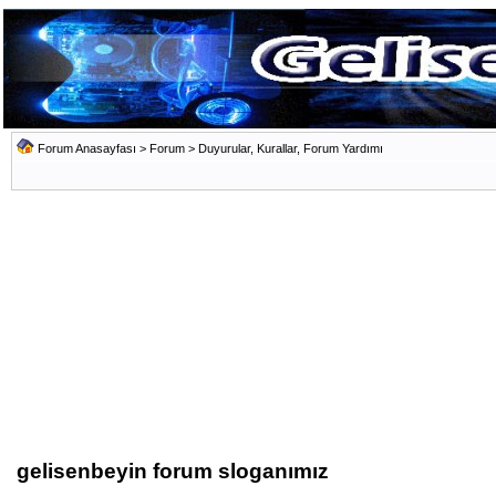
Forum Anasayfası
>
Forum
>
Duyurular, Kurallar, Forum Yardımı
gelisenbeyin forum sloganımız